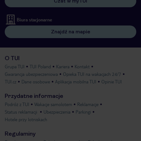
Czat w myTUI
Biura stacjonarne
Znajdź na mapie
O TUI
Grupa TUI
TUI Poland
Kariera
Kontakt
Gwarancja ubezpieczeniowa
Opieka TUI na wakacjach 24/7
TUI.cz
Dane osobowe
Aplikacja mobilna TUI
Opinie TUI
Przydatne informacje
Podróż z TUI
Wakacje samolotem
Reklamacje
Status reklamacji
Ubezpieczenia
Parkingi
Hotele przy lotniskach
Regulaminy