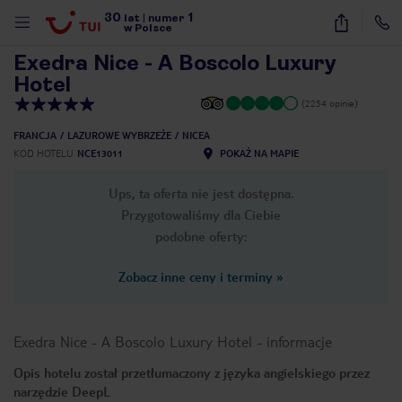
30
1
1
/
40
lat
|
numer
w Polsce
Exedra Nice - A Boscolo Luxury
Hotel
(2254 opinie)
FRANCJA
LAZUROWE WYBRZEŻE
NICEA
KOD HOTELU
NCE13011
POKAŻ NA MAPIE
Ups, ta oferta nie jest dostępna.
Przygotowaliśmy dla Ciebie
podobne oferty:
Zobacz inne ceny i terminy
»
Exedra Nice - A Boscolo Luxury Hotel
-
informacje
Opis hotelu został przetłumaczony z języka angielskiego przez
nute
narzędzie DeepL