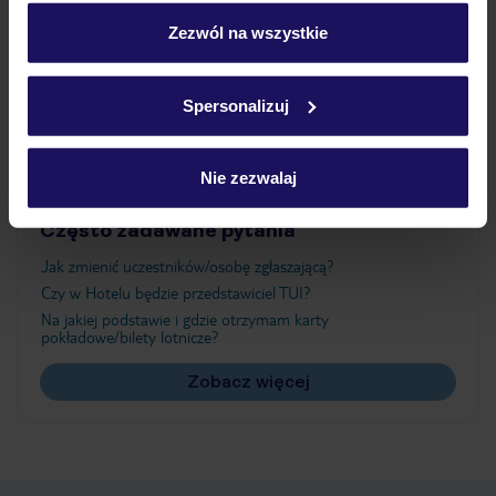
personalizować swój wybór wchodząc w zakładkę
„Szczegóły”
Zezwól na wszystkie
Atrakcje
Szczegółowe informacje o plikach cookie znajdziesz
w
polityce plików cookies
oraz
polityce prywatności
.
Spersonalizuj
Ważne informacje
Nie zezwalaj
Często zadawane pytania
Jak zmienić uczestników/osobę zgłaszającą?
Czy w Hotelu będzie przedstawiciel TUI?
Na jakiej podstawie i gdzie otrzymam karty
pokładowe/bilety lotnicze?
Zobacz więcej