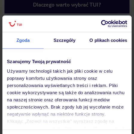
Dlaczego warto wybrać TUI?
Lider niskich cen
Największe biuro
30 lat w P
Zgoda
Szczegóły
O plikach cookies
podróży w Polsce
Szanujemy Twoją prywatność
Używamy technologii takich jak pliki cookie w celu
poprawy komfortu użytkowania strony oraz
Hotel
personalizowania wyświetlanych treści i reklam. Pliki
cookie wykorzystywane są także do analizowania ruchu
na naszej stronie oraz oferowania funkcji mediów
Pokoje
społecznościowych. Brak zgody lub jej wycofanie może
negatywnie wpłynąć na niektóre funkcje strony.
Klikając „Zezwól na wszystkie” wyrażasz zgodę na
Wyżywienie
umieszczenie wszystkich plików cookie. Możesz jednak