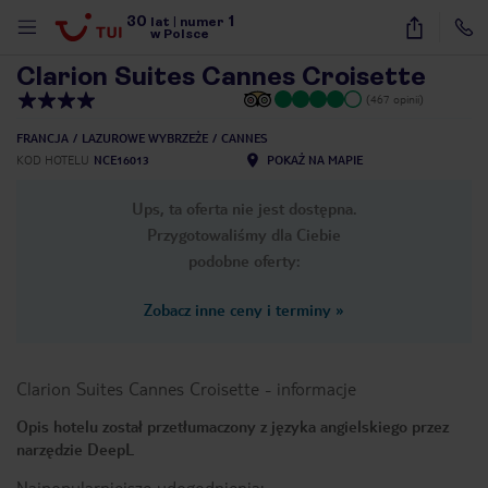
30
1
1
/
22
lat
|
numer
w Polsce
Clarion Suites Cannes Croisette
(467 opinii)
FRANCJA
LAZUROWE WYBRZEŻE
CANNES
KOD HOTELU
NCE16013
POKAŻ NA MAPIE
Ups, ta oferta nie jest dostępna.
Przygotowaliśmy dla Ciebie
podobne oferty:
Zobacz inne ceny i terminy
»
Clarion Suites Cannes Croisette
-
informacje
Opis hotelu został przetłumaczony z języka angielskiego przez
narzędzie DeepL
nute
Najpopularniejsze udogodnienia: