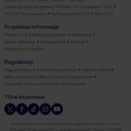
Gwarancja ubezpieczeniowa
Opieka TUI na wakacjach 24/7
TUI.cz
Dane osobowe
Aplikacja mobilna TUI
Opinie TUI
Przydatne informacje
Podróż z TUI
Wakacje samolotem
Reklamacje
Status reklamacji
Ubezpieczenia
Parkingi
Hotele przy lotniskach
Regulaminy
Regulamin strony
Polityka prywatności
Polityka cookies
Bilety czarterowe
Warunki imprez turystycznych
Standardy ochrony małoletnich
Compliance
TUI w Internecie
Prezentowane na stronie internetowej tui.pl ogłoszenia, reklamy, cenniki i
informacje nie stanowią oferty w rozumieniu przepisów Kodeksu Cywilnego.