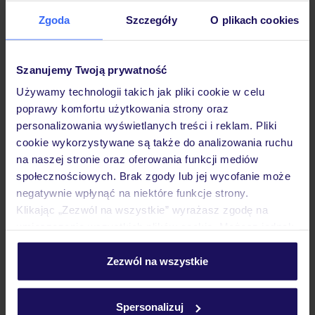
Zgoda
Szczegóły
O plikach cookies
Hotel
Szanujemy Twoją prywatność
Pokoje
Używamy technologii takich jak pliki cookie w celu
poprawy komfortu użytkowania strony oraz
personalizowania wyświetlanych treści i reklam. Pliki
cookie wykorzystywane są także do analizowania ruchu
Wyżywienie
na naszej stronie oraz oferowania funkcji mediów
społecznościowych. Brak zgody lub jej wycofanie może
negatywnie wpłynąć na niektóre funkcje strony.
Atrakcje
Klikając „Zezwól na wszystkie” wyrażasz zgodę na
umieszczenie wszystkich plików cookie. Możesz jednak
personalizować swój wybór wchodząc w zakładkę
Ważne informacje
„Szczegóły”
Zezwól na wszystkie
Szczegółowe informacje o plikach cookie znajdziesz
w
polityce plików cookies
oraz
polityce prywatności
.
Spersonalizuj
Często zadawane pytania