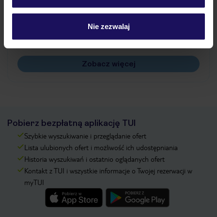
Jak zmienić uczestników/osobę zgłaszającą?
Czy w Hotelu będzie przedstawiciel TUI?
Nie zezwalaj
Na jakiej podstawie i gdzie otrzymam karty
pokładowe/bilety lotnicze?
Zobacz więcej
Pobierz bezpłatną aplikację TUI
Szybkie wyszukiwanie i przeglądanie ofert
Lista ulubionych ofert i możliwość ich udostępniania
Historia wyszukiwań i ostatnio oglądanych ofert
Kontakt z TUI i wszystkie informacje o Twojej rezerwacji w
myTUI