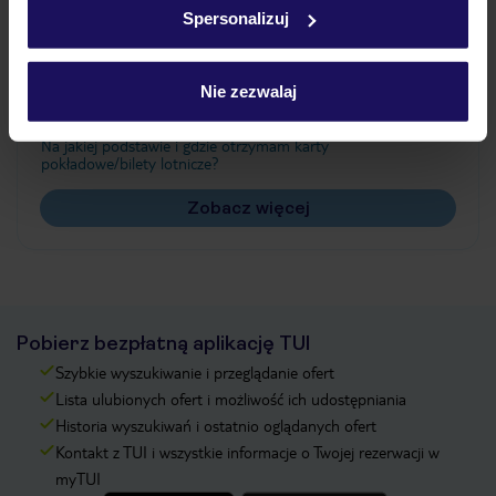
Spersonalizuj
Często zadawane pytania
Nie zezwalaj
Jak zmienić uczestników/osobę zgłaszającą?
Czy w Hotelu będzie przedstawiciel TUI?
Na jakiej podstawie i gdzie otrzymam karty
pokładowe/bilety lotnicze?
Zobacz więcej
Pobierz bezpłatną aplikację TUI
Szybkie wyszukiwanie i przeglądanie ofert
Lista ulubionych ofert i możliwość ich udostępniania
Historia wyszukiwań i ostatnio oglądanych ofert
Kontakt z TUI i wszystkie informacje o Twojej rezerwacji w
myTUI