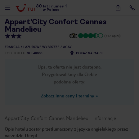
30
1
1
/
40
lat
|
numer
w Polsce
Appart’City Confort Cannes
Mandelieu
(412 opinii)
FRANCJA
LAZUROWE WYBRZEŻE
AGAY
KOD HOTELU
NCE48005
POKAŻ NA MAPIE
Ups, ta oferta nie jest dostępna.
Przygotowaliśmy dla Ciebie
podobne oferty:
Zobacz inne ceny i terminy
»
Appart’City Confort Cannes Mandelieu
-
informacje
Opis hotelu został przetłumaczony z języka angielskiego przez
nute
narzędzie DeepL