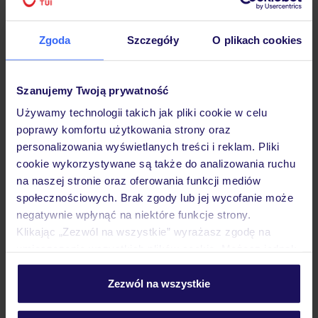
Hotel
Zgoda
Szczegóły
O plikach cookies
Opinie
Szanujemy Twoją prywatność
Używamy technologii takich jak pliki cookie w celu
poprawy komfortu użytkowania strony oraz
Pokoje
personalizowania wyświetlanych treści i reklam. Pliki
cookie wykorzystywane są także do analizowania ruchu
na naszej stronie oraz oferowania funkcji mediów
Wyżywienie
społecznościowych. Brak zgody lub jej wycofanie może
negatywnie wpłynąć na niektóre funkcje strony.
Klikając „Zezwól na wszystkie” wyrażasz zgodę na
Atrakcje
umieszczenie wszystkich plików cookie. Możesz jednak
personalizować swój wybór wchodząc w zakładkę
„Szczegóły”
Zezwól na wszystkie
Ważne informacje
Szczegółowe informacje o plikach cookie znajdziesz
w
polityce plików cookies
oraz
polityce prywatności
.