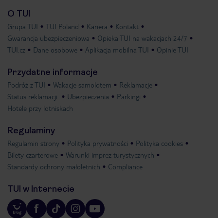
O TUI
Grupa TUI
TUI Poland
Kariera
Kontakt
Gwarancja ubezpieczeniowa
Opieka TUI na wakacjach 24/7
TUI.cz
Dane osobowe
Aplikacja mobilna TUI
Opinie TUI
Przydatne informacje
Podróż z TUI
Wakacje samolotem
Reklamacje
Status reklamacji
Ubezpieczenia
Parkingi
Hotele przy lotniskach
Regulaminy
Regulamin strony
Polityka prywatności
Polityka cookies
Bilety czarterowe
Warunki imprez turystycznych
Standardy ochrony małoletnich
Compliance
TUI w Internecie