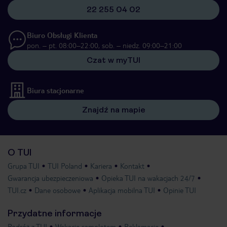
22 255 04 02
Biuro Obsługi Klienta
pon. – pt. 08:00–22:00, sob. – niedz. 09:00–21:00
Czat w myTUI
Biura stacjonarne
Znajdź na mapie
O TUI
Grupa TUI
TUI Poland
Kariera
Kontakt
Gwarancja ubezpieczeniowa
Opieka TUI na wakacjach 24/7
TUI.cz
Dane osobowe
Aplikacja mobilna TUI
Opinie TUI
Przydatne informacje
Podróż z TUI
Wakacje samolotem
Reklamacje