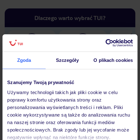
Dlaczego warto wybrać TUI?
Lider niskich cen
Największe biuro
30 lat w P
podróży w Polsce
Zgoda
Szczegóły
O plikach cookies
Szanujemy Twoją prywatność
Używamy technologii takich jak pliki cookie w celu
Hotel
poprawy komfortu użytkowania strony oraz
personalizowania wyświetlanych treści i reklam. Pliki
cookie wykorzystywane są także do analizowania ruchu
Opinie
na naszej stronie oraz oferowania funkcji mediów
społecznościowych. Brak zgody lub jej wycofanie może
negatywnie wpłynąć na niektóre funkcje strony.