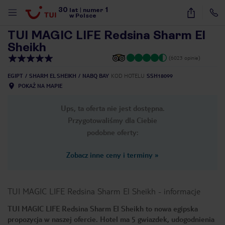
30
1
1
/
63
lat
|
numer
w Polsce
TUI MAGIC LIFE Redsina Sharm El
Sheikh
(6023 opinie)
EGIPT
SHARM EL SHEIKH
NABQ BAY
KOD HOTELU
SSH18099
POKAŻ NA MAPIE
Ups, ta oferta nie jest dostępna.
Przygotowaliśmy dla Ciebie
podobne oferty:
Zobacz inne ceny i terminy
»
TUI MAGIC LIFE Redsina Sharm El Sheikh
-
informacje
TUI MAGIC LIFE Redsina Sharm El Sheikh to nowa egipska
nute
propozycja w naszej ofercie. Hotel ma 5 gwiazdek, udogodnienia