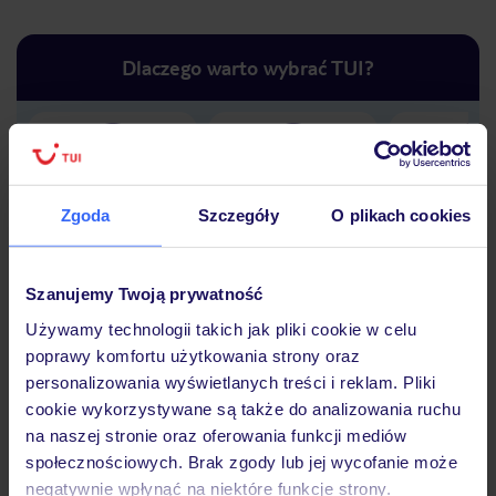
Dlaczego warto wybrać TUI?
Lider niskich cen
Największe biuro
30 lat w P
podróży w Polsce
Zgoda
Szczegóły
O plikach cookies
Szanujemy Twoją prywatność
Używamy technologii takich jak pliki cookie w celu
Hotel
poprawy komfortu użytkowania strony oraz
personalizowania wyświetlanych treści i reklam. Pliki
cookie wykorzystywane są także do analizowania ruchu
Opinie
na naszej stronie oraz oferowania funkcji mediów
społecznościowych. Brak zgody lub jej wycofanie może
negatywnie wpłynąć na niektóre funkcje strony.