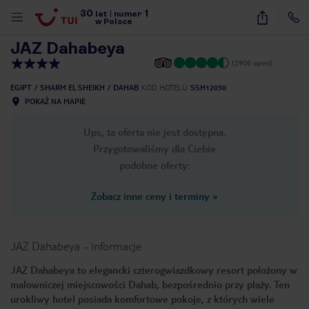
30
1
1
/
23
lat
|
numer
w Polsce
JAZ Dahabeya
(2906 opinii)
EGIPT
SHARM EL SHEIKH
DAHAB
KOD HOTELU
SSH12050
POKAŻ NA MAPIE
Ups, ta oferta nie jest dostępna.
Przygotowaliśmy dla Ciebie
podobne oferty:
Zobacz inne ceny i terminy
»
JAZ Dahabeya
-
informacje
JAZ Dahabeya to elegancki czterogwiazdkowy resort położony w
malowniczej miejscowości Dahab, bezpośrednio przy plaży. Ten
nute
urokliwy hotel posiada komfortowe pokoje, z których wiele