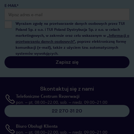
E-MAIL*
Wyrażam zgodę na przetwarzanie danych osobowych przez TUI
Poland Sp. z o.o. i TUI Poland Dystrybucja Sp. z o.o. w celach
marketingowych, w zakresie oraz celu wskazanym w
„Informacji o
przetwarzaniu danych osobowych”
, poprzez elektroniczną formę
komunikacji (e-mail), także z użyciem tzw. automatycznych
systemów wywołujących.
Zapisz się
Skontaktuj się z nami
Telefoniczne Centrum Rezerwacji
pon. – pt. 08:00–22:00, sob. – niedz. 09:00–21:00
22 270 31 20
Biuro Obsługi Klienta
pon. – pt. 08:00–22:00, sob. – niedz. 09:00–21:00