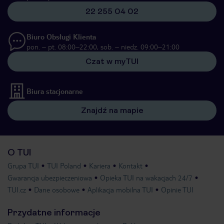
22 255 04 02
Biuro Obsługi Klienta
pon. – pt. 08:00–22:00, sob. – niedz. 09:00–21:00
Czat w myTUI
Biura stacjonarne
Znajdź na mapie
O TUI
Grupa TUI
TUI Poland
Kariera
Kontakt
Gwarancja ubezpieczeniowa
Opieka TUI na wakacjach 24/7
TUI.cz
Dane osobowe
Aplikacja mobilna TUI
Opinie TUI
Przydatne informacje