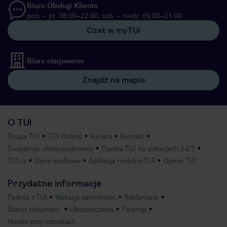
Biuro Obsługi Klienta
pon. – pt. 08:00–22:00, sob. – niedz. 09:00–21:00
Czat w myTUI
Biura stacjonarne
Znajdź na mapie
O TUI
Grupa TUI
TUI Poland
Kariera
Kontakt
Gwarancja ubezpieczeniowa
Opieka TUI na wakacjach 24/7
TUI.cz
Dane osobowe
Aplikacja mobilna TUI
Opinie TUI
Przydatne informacje
Podróż z TUI
Wakacje samolotem
Reklamacje
Status reklamacji
Ubezpieczenia
Parkingi
Hotele przy lotniskach