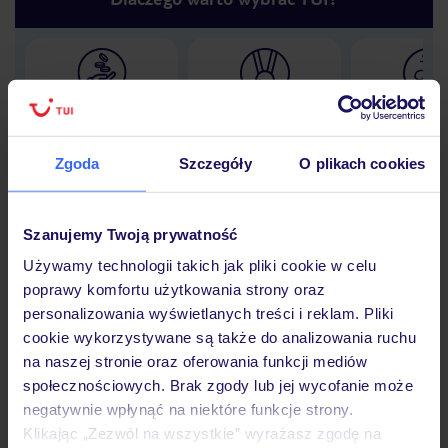
Lider niskich cen
Największe biuro
30 lat w P
podróży w Polsce
Zgoda
Szczegóły
O plikach cookies
Szanujemy Twoją prywatność
Hotel
Używamy technologii takich jak pliki cookie w celu
poprawy komfortu użytkowania strony oraz
personalizowania wyświetlanych treści i reklam. Pliki
Opinie
cookie wykorzystywane są także do analizowania ruchu
na naszej stronie oraz oferowania funkcji mediów
społecznościowych. Brak zgody lub jej wycofanie może
Pokoje
negatywnie wpłynąć na niektóre funkcje strony.
Klikając „Zezwól na wszystkie” wyrażasz zgodę na