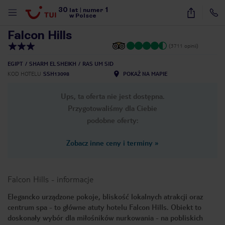
30
1
1
/
39
lat
|
numer
w Polsce
Falcon Hills
(3711 opinii)
EGIPT
SHARM EL SHEIKH
RAS UM SID
KOD HOTELU
SSH13098
POKAŻ NA MAPIE
Ups, ta oferta nie jest dostępna.
Przygotowaliśmy dla Ciebie
podobne oferty:
Zobacz inne ceny i terminy
»
Falcon Hills
-
informacje
Elegancko urządzone pokoje, bliskość lokalnych atrakcji oraz
centrum spa - to główne atuty hotelu Falcon Hills. Obiekt to
nute
doskonały wybór dla miłośników nurkowania - na pobliskich