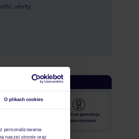
tlić oferty.
O plikach cookies
 000 hoteli w ponad 50
Najwyższa gwarancja
krajach
ubezpieczeniowa
az personalizowania
na naszej stronie oraz