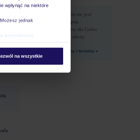
e wpłynąć na niektóre
e
Ups, ta oferta nie jest
macje
. Możesz jednak
dostępna.
Przygotowaliśmy dla Ciebie
ce prywatności
.
podobne oferty:
Zobacz inne ceny i terminy
»
ezwól na wszystkie
ole,
trefa