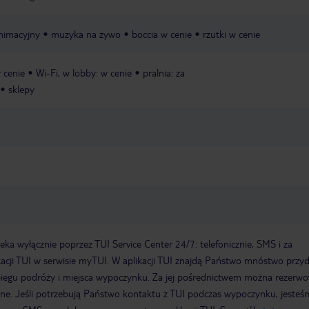
nimacyjny
muzyka na żywo
boccia w cenie
rzutki w cenie
 cenie
Wi-Fi, w lobby: w cenie
pralnia: za
sklepy
a wyłącznie poprzez TUI Service Center 24/7: telefonicznie, SMS i za
acji TUI w serwisie myTUI. W aplikacji TUI znajdą Państwo mnóstwo przy
biegu podróży i miejsca wypoczynku. Za jej pośrednictwem można rezerw
wne. Jeśli potrzebują Państwo kontaktu z TUI podczas wypoczynku, jeste