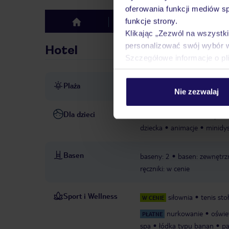
oferowania funkcji mediów s
funkcje strony.
Hotel
Opinie
top
Klikając „Zezwól na wszystk
personalizować swój wybór 
Hotel
Szczegółowe informacje o pl
Plaża
ok. 400 m od plaży, zejście
Nie zezwalaj
Dla dzieci
łóżeczko dla dziecka
opiek
dziecka
animacje
minidy
Basen
baseny: 2
basen: zewnętrzn
ręczniki: w cenie
Sport i Wellness
siłownia
tenis st
W CENIE
nurkowanie
oświe
PŁATNE
spa
łódka typu banan
pa