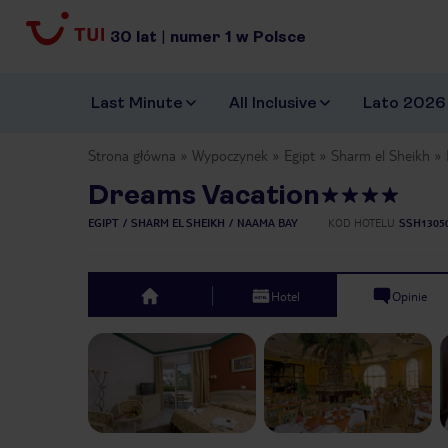
30
lat
|
numer
1
w Polsce
Last Minute
All Inclusive
Lato 2026
Strona główna
Wypoczynek
Egipt
Sharm el Sheikh
Dreams Vacation
EGIPT
SHARM EL SHEIKH
NAAMA BAY
KOD HOTELU
SSH1305
Hotel
Opinie
top
Previous slide