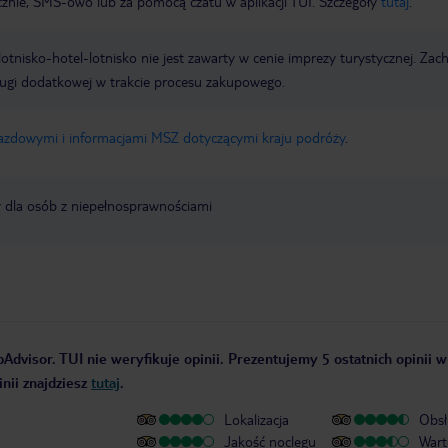
icznie, SMS-owo lub za pomocą czatu w aplikacji TUI. Szczegóły
tutaj
.
e lotnisko-hotel-lotnisko nie jest zawarty w cenie imprezy turystycznej. Za
ługi dodatkowej w trakcie procesu zakupowego.
jazdowymi i informacjami MSZ dotyczącymi kraju podróży
.
y dla osób z niepełnosprawnościami
Advisor. TUI nie weryfikuje opinii. Prezentujemy 5 ostatnich opinii w
nii znajdziesz
tutaj
.
Lokalizacja
Obsł
Jakość noclegu
Wart