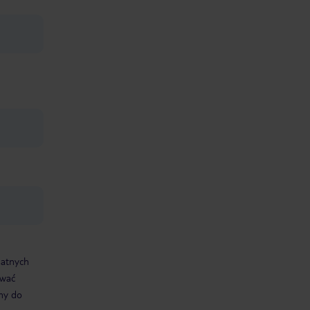
datnych
ować
śmy do