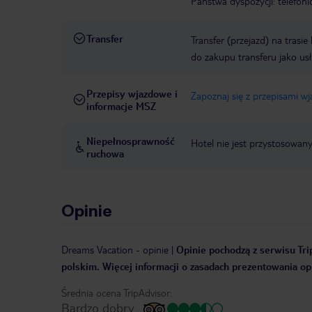
Państwa dyspozycji: telefon
Transfer
Transfer (przejazd) na trasi
do zakupu transferu jako us
Przepisy wjazdowe i
Zapoznaj się z przepisami w
informacje MSZ
Niepełnosprawność
Hotel nie jest przystosowan
ruchowa
Opinie
Dreams Vacation
-
opinie
|
Opinie pochodzą z serwisu Trip
polskim. Więcej informacji o zasadach prezentowania opi
Średnia ocena TripAdvisor:
Bardzo dobry