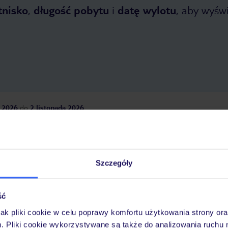
tnisko
,
długość pobytu
i
datę wylotu
, aby wyświe
 2026
do
2 listopada 2026
Dlaczego warto wybrać TUI?
Szczegóły
óży
Tylko u nas opieka na
10
30 lat w Polsce
ść
wakacjach 24/7
jak pliki cookie w celu poprawy komfortu użytkowania strony or
m. Pliki cookie wykorzystywane są także do analizowania ruchu 