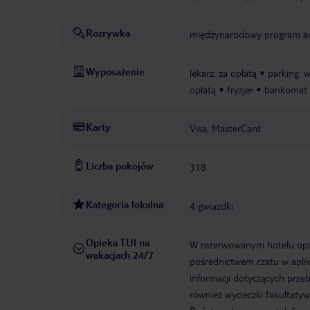
Rozrywka
międzynarodowy program a
Wyposażenie
lekarz: za opłatą
parking: w
opłatą
fryzjer
bankomat
Karty
Visa, MasterCard
Liczba pokojów
318
Kategoria lokalna
4 gwiazdki
Opieka TUI na
W rezerwowanym hotelu opiek
wakacjach 24/7
pośrednictwem czatu w aplik
informacji dotyczących prze
również wycieczki fakultaty