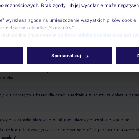
połecznościowych. Brak zgody lub jej wycofanie może negatywni
Ważn
Pokoje
Wyżywienie
Atrakcje
infor
ie” wyrażasz zgodę na umieszczenie wszystkich plików cookie
wchodząc w zakładkę „Szczegóły”
ikach cookie znajdziesz w
polityce plików cookies
oraz
polity
 schodami
parasole w cenie
ręczniki w cenie
Spersonalizuj
Z
a nad dzieckiem: za opłatą
miniklub
wysokie krzesełko dla
skoteka
y, dla dorosłych
basen dla dzieci: zjeżdżalnie
jacuzzi: za opłatą
paras
ołowy
siatkówka plażowa
minifutbol plażowy
aerobik
water polo
tlenie kortu tenisowego wieczorem
sauna
łaźnia parowa
masaże
s
rasailing