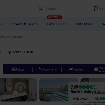
Pobi
Wpisz frazę, której szukasz
NOWOŚĆ
Zima 2026/27
Lato 2027
Oferta
Ki
Dreams Vacation
0
POKAŻ NA MAPIE
Ważn
Pokoje
Wyżywienie
Atrakcje
infor
+
24
Bardzo dobry
(
1147
opi
Bardzo dobry
Wyjątkowy
Na początek chciałbym zacząć od
Był to jeden z najlepszych wy
tego ze jestem wymagającym turystą
na jakich byłam! Cudowne mie