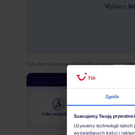
Wybierz
lo
Opis oferty obowiązuje dla wyjazdów w terminie
od
1 maja
Zgoda
Największe biuro podr
Lider niskich cen
Szanujemy Twoją prywatno
w Polsce
Używamy technologii takich 
wyświetlanych treści i rekla