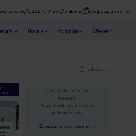
erz aplikację
22 270 31 20
Ulubione
Zaloguj się do myTUI
erunki
Hotele
Atrakcje
Więcej
Udostępnij
e
Ups, ta oferta nie jest
macje
1
/
30
dostępna.
Next slide
Przygotowaliśmy dla Ciebie
podobne oferty:
nii
)
Zobacz inne ceny i terminy
»
Wyjątkowy
4 razy w Dream Vacation,3 razy w
jazdów
8 raz w tym Resorcie .Pokoje z
Dream Beach...i dość ! Nie wrócimy
jsce i
widokiem na baseny bo yym razem