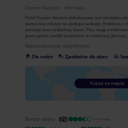
Dreams Vacation
-
informacje
Hotel Dreams Vacation zlokalizowany jest niedaleko pla
wymarzone miejsce na spokojne wakacje. Rodzinom z dzi
animacje oraz wydzielony basen. Pary mogą zrelaksować
gustu pyszne posiłki serwowane w restauracji głównej, 
Najpopularniejsze udogodnienia:
Dla rodzin
Zjeżdżalnie dla dzieci
Spa
Pokaż na mapie
Bardzo dobry
(1147 opinii)