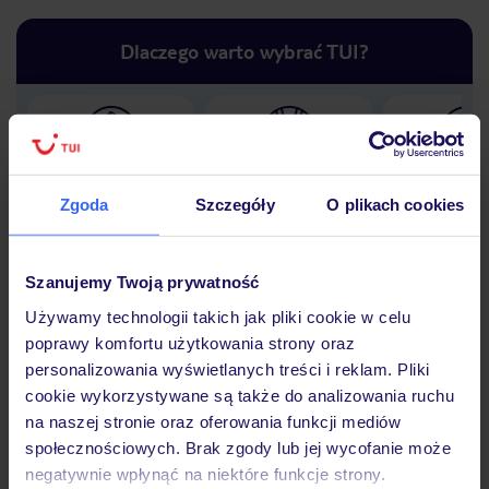
Dlaczego warto wybrać TUI?
Lider niskich cen
Największe biuro
30 lat w P
podróży w Polsce
Zgoda
Szczegóły
O plikach cookies
Szanujemy Twoją prywatność
Używamy technologii takich jak pliki cookie w celu
Hotel
poprawy komfortu użytkowania strony oraz
personalizowania wyświetlanych treści i reklam. Pliki
cookie wykorzystywane są także do analizowania ruchu
Opinie
na naszej stronie oraz oferowania funkcji mediów
społecznościowych. Brak zgody lub jej wycofanie może
negatywnie wpłynąć na niektóre funkcje strony.