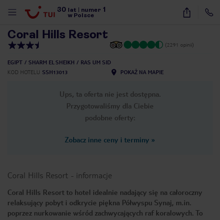
30
1
1
/
9
lat
|
numer
w Polsce
Coral Hills Resort
(2291 opinii)
EGIPT
SHARM EL SHEIKH
RAS UM SID
KOD HOTELU
SSH13013
POKAŻ NA MAPIE
Ups, ta oferta nie jest dostępna.
Przygotowaliśmy dla Ciebie
podobne oferty:
Zobacz inne ceny i terminy
»
Coral Hills Resort
-
informacje
Coral Hills Resort to hotel idealnie nadający się na całoroczny
relaksujący pobyt i odkrycie piękna Półwyspu Synaj, m.in.
nute
poprzez nurkowanie wśród zachwycających raf koralowych. To