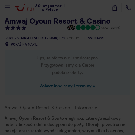
30
1
1
/
39
lat
|
numer
w Polsce
Amwaj Oyoun Resort & Casino
(5324 opinie)
EGIPT
SHARM EL SHEIKH
NABQ BAY
KOD HOTELU
SSH18025
POKAŻ NA MAPIE
Ups, ta oferta nie jest dostępna.
Przygotowaliśmy dla Ciebie
podobne oferty:
Zobacz inne ceny i terminy
»
Amwaj Oyoun Resort & Casino
-
informacje
Amwaj Oyoun Resort & Spa to elegancki, czterogwiazdkowy
hotel z bezpośrednim dostępem do plaży. Oferuje przestronne
nute
pokoje oraz szeroki wybór udogodnień, w tym kilka basenów,