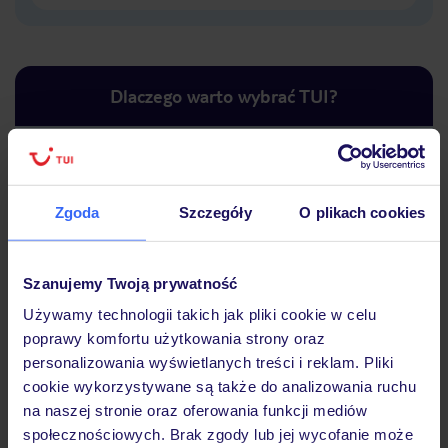
Dlaczego warto wybrać TUI?
Lider niskich cen
Największe biuro
30 lat w P
Zgoda
Szczegóły
O plikach cookies
podróży w Polsce
Szanujemy Twoją prywatność
Używamy technologii takich jak pliki cookie w celu
poprawy komfortu użytkowania strony oraz
Hotel
personalizowania wyświetlanych treści i reklam. Pliki
cookie wykorzystywane są także do analizowania ruchu
na naszej stronie oraz oferowania funkcji mediów
Opinie
społecznościowych. Brak zgody lub jej wycofanie może