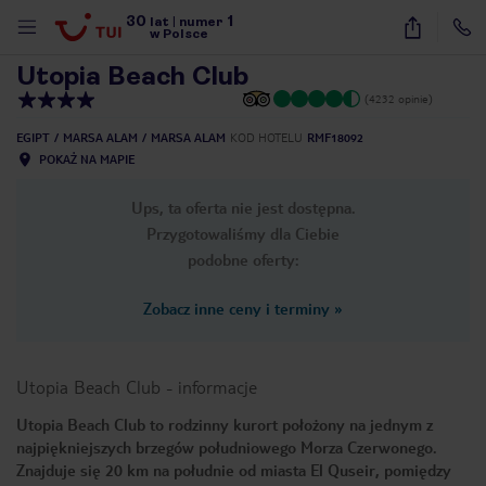
30
1
1
/
27
lat
|
numer
w Polsce
Utopia Beach Club
(4232 opinie)
EGIPT
MARSA ALAM
MARSA ALAM
KOD HOTELU
RMF18092
POKAŻ NA MAPIE
Ups, ta oferta nie jest dostępna.
Przygotowaliśmy dla Ciebie
podobne oferty:
Zobacz inne ceny i terminy
»
Utopia Beach Club
-
informacje
Utopia Beach Club to rodzinny kurort położony na jednym z
najpiękniejszych brzegów południowego Morza Czerwonego.
nute
Znajduje się 20 km na południe od miasta El Quseir, pomiędzy