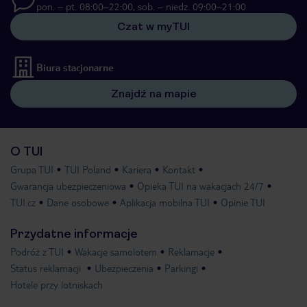
pon. – pt. 08:00–22:00, sob. – niedz. 09:00–21:00
Czat w myTUI
Biura stacjonarne
Znajdź na mapie
O TUI
Grupa TUI
TUI Poland
Kariera
Kontakt
Gwarancja ubezpieczeniowa
Opieka TUI na wakacjach 24/7
TUI.cz
Dane osobowe
Aplikacja mobilna TUI
Opinie TUI
Przydatne informacje
Podróż z TUI
Wakacje samolotem
Reklamacje
Status reklamacji
Ubezpieczenia
Parkingi
Hotele przy lotniskach