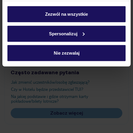
Wyżywienie
personalizować swój wybór wchodząc w zakładkę
„Szczegóły”
Zezwól na wszystkie
Szczegółowe informacje o plikach cookie znajdziesz
Atrakcje
w
polityce plików cookies
oraz
polityce prywatności
.
Spersonalizuj
Ważne informacje
Nie zezwalaj
Często zadawane pytania
Jak zmienić uczestników/osobę zgłaszającą?
Czy w Hotelu będzie przedstawiciel TUI?
Na jakiej podstawie i gdzie otrzymam karty
pokładowe/bilety lotnicze?
Zobacz więcej