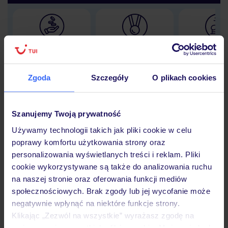
Lider niskich cen
Największe biuro
30 lat w P
podróży w Polsce
Zgoda
Szczegóły
O plikach cookies
Szanujemy Twoją prywatność
Hotel
Używamy technologii takich jak pliki cookie w celu
poprawy komfortu użytkowania strony oraz
personalizowania wyświetlanych treści i reklam. Pliki
Opinie
cookie wykorzystywane są także do analizowania ruchu
na naszej stronie oraz oferowania funkcji mediów
społecznościowych. Brak zgody lub jej wycofanie może
Pokoje
negatywnie wpłynąć na niektóre funkcje strony.
Klikając „Zezwól na wszystkie” wyrażasz zgodę na
umieszczenie wszystkich plików cookie. Możesz jednak