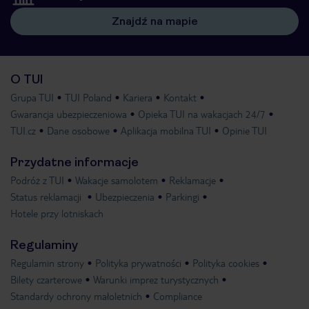
Znajdź na mapie
O TUI
Grupa TUI
TUI Poland
Kariera
Kontakt
Gwarancja ubezpieczeniowa
Opieka TUI na wakacjach 24/7
TUI.cz
Dane osobowe
Aplikacja mobilna TUI
Opinie TUI
Przydatne informacje
Podróż z TUI
Wakacje samolotem
Reklamacje
Status reklamacji
Ubezpieczenia
Parkingi
Hotele przy lotniskach
Regulaminy
Regulamin strony
Polityka prywatności
Polityka cookies
Bilety czarterowe
Warunki imprez turystycznych
Standardy ochrony małoletnich
Compliance