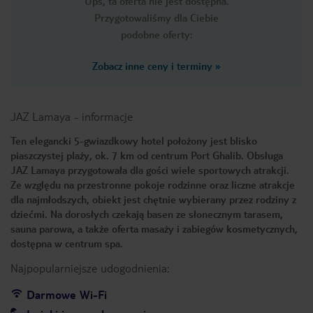
Ups, ta oferta nie jest dostępna.
Przygotowaliśmy dla Ciebie
podobne oferty:
Zobacz inne ceny i terminy
»
JAZ Lamaya
-
informacje
Ten elegancki 5-gwiazdkowy hotel położony jest blisko
piaszczystej plaży, ok. 7 km od centrum Port Ghalib. Obsługa
JAZ Lamaya przygotowała dla gości wiele sportowych atrakcji.
Ze względu na przestronne pokoje rodzinne oraz liczne atrakcje
dla najmłodszych, obiekt jest chętnie wybierany przez rodziny z
dziećmi. Na dorosłych czekają basen ze słonecznym tarasem,
sauna parowa, a także oferta masaży i zabiegów kosmetycznych,
dostępna w centrum spa.
Najpopularniejsze udogodnienia:
Darmowe Wi-Fi