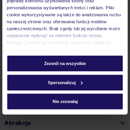
poprawy komfortu użytkowania strony oraz
personalizowania wyświetlanych treści i reklam. Pliki
cookie wykorzystywane są także do analizowania ruchu
na naszej stronie oraz oferowania funkcji mediów
społecznościowych. Brak zgody lub jej wycofanie może
negatywnie wpłynąć na niektóre funkcje strony.
Hotel
Klikając „Zezwól na wszystkie” wyrażasz zgodę na
umieszczenie wszystkich plików cookie. Możesz jednak
personalizować swój wybór wchodząc w zakładkę
Opinie
„Szczegóły”
Zezwól na wszystkie
Szczegółowe informacje o plikach cookie znajdziesz
w
polityce plików cookies
oraz
polityce prywatności
.
Pokoje
Spersonalizuj
Wyżywienie
Nie zezwalaj
Atrakcje