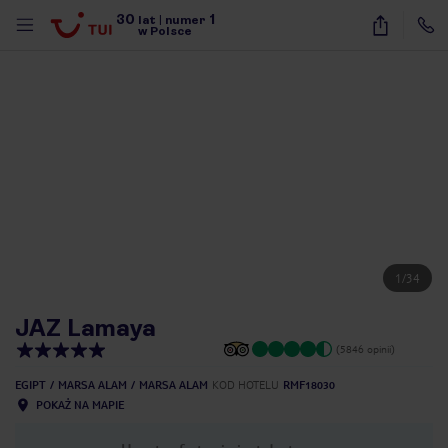
30
1
lat
|
numer
w Polsce
1
/
34
JAZ Lamaya
(5846 opinii)
EGIPT
MARSA ALAM
MARSA ALAM
KOD HOTELU
RMF18030
POKAŻ NA MAPIE
nute