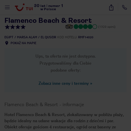
30
1
1
/
29
lat
|
numer
w Polsce
Flamenco Beach & Resort
(1320 opinii)
EGIPT
MARSA ALAM
EL QUSEIR
KOD HOTELU
RMF14020
POKAŻ NA MAPIE
Ups, ta oferta nie jest dostępna.
Przygotowaliśmy dla Ciebie
podobne oferty:
Zobacz inne ceny i terminy
»
Flamenco Beach & Resort
-
informacje
Hotel Flamenco Beach & Resort, zlokalizowany w pobliżu plaży,
będzie idealny na udane wakacje dla rodzin z dziećmi i par.
nute
Obiekt oferuje gościom 4 restauracje, ogród oraz baseny ze