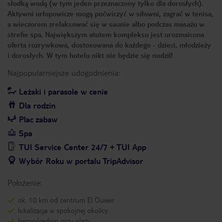
słodką wodą (w tym jeden przeznaczony tylko dla dorosłych).
Aktywni urlopowicze mogą poćwiczyć w siłowni, zagrać w tenisa,
a wieczorem zrelaksować się w saunie albo podczas masażu w
strefie spa. Największym atutem kompleksu jest urozmaicona
oferta rozrywkowa, dostosowana do każdego - dzieci, młodzieży
i dorosłych. W tym hotelu nikt nie będzie się nudził!
Najpopularniejsze udogodnienia:
Leżaki i parasole w cenie
Dla rodzin
Plac zabaw
Spa
TUI Service Center 24/7 + TUI App
Wybór Roku w portalu TripAdvisor
Położenie:
ok. 10 km od centrum El Ouseir
lokalizacja w spokojnej okolicy
bezpośrednio przy plaży