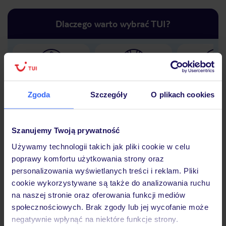
Dlaczego warto wybrać TUI?
Lider niskich cen
Największe biuro
30 lat w P
podróży w Polsce
Zgoda
Szczegóły
O plikach cookies
Szanujemy Twoją prywatność
Używamy technologii takich jak pliki cookie w celu
Hotel
poprawy komfortu użytkowania strony oraz
personalizowania wyświetlanych treści i reklam. Pliki
cookie wykorzystywane są także do analizowania ruchu
Opinie
na naszej stronie oraz oferowania funkcji mediów
społecznościowych. Brak zgody lub jej wycofanie może
negatywnie wpłynąć na niektóre funkcje strony.