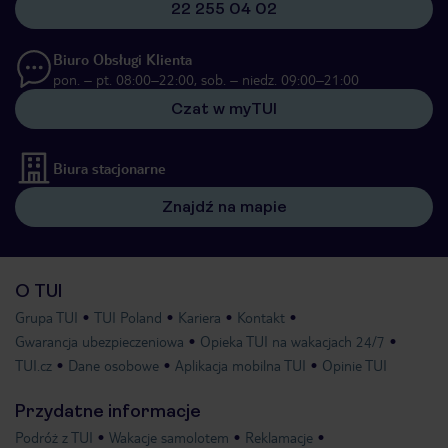
22 255 04 02
Biuro Obsługi Klienta
pon. – pt. 08:00–22:00, sob. – niedz. 09:00–21:00
Czat w myTUI
Biura stacjonarne
Znajdź na mapie
O TUI
Grupa TUI
TUI Poland
Kariera
Kontakt
Gwarancja ubezpieczeniowa
Opieka TUI na wakacjach 24/7
TUI.cz
Dane osobowe
Aplikacja mobilna TUI
Opinie TUI
Przydatne informacje
Podróż z TUI
Wakacje samolotem
Reklamacje