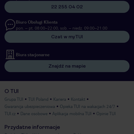
22 255 04 02
Biuro Obsługi Klienta
pon. – pt. 08:00–22:00, sob. – niedz. 09:00–21:00
Czat w myTUI
Biura stacjonarne
Znajdź na mapie
O TUI
Grupa TUI
TUI Poland
Kariera
Kontakt
Gwarancja ubezpieczeniowa
Opieka TUI na wakacjach 24/7
TUI.cz
Dane osobowe
Aplikacja mobilna TUI
Opinie TUI
Przydatne informacje