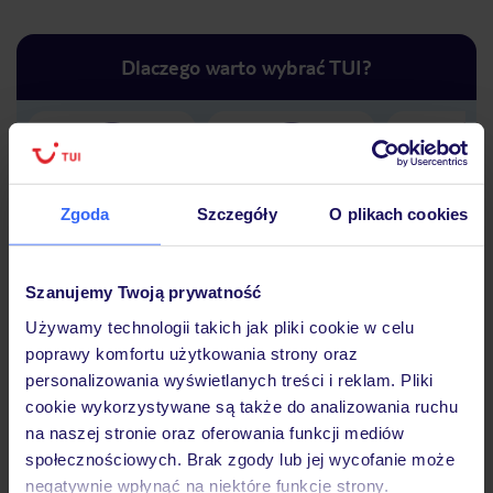
Dlaczego warto wybrać TUI?
Lider niskich cen
Największe biuro
30 lat w P
podróży w Polsce
Zgoda
Szczegóły
O plikach cookies
Szanujemy Twoją prywatność
Używamy technologii takich jak pliki cookie w celu
Hotel
poprawy komfortu użytkowania strony oraz
personalizowania wyświetlanych treści i reklam. Pliki
cookie wykorzystywane są także do analizowania ruchu
Opinie
na naszej stronie oraz oferowania funkcji mediów
społecznościowych. Brak zgody lub jej wycofanie może
negatywnie wpłynąć na niektóre funkcje strony.