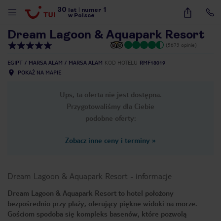
30
1
1
/
53
lat
|
numer
w Polsce
Dream Lagoon & Aquapark Resort
(5673 opinie)
EGIPT
MARSA ALAM
MARSA ALAM
KOD HOTELU
RMF18019
POKAŻ NA MAPIE
Ups, ta oferta nie jest dostępna.
Przygotowaliśmy dla Ciebie
podobne oferty:
Zobacz inne ceny i terminy
»
Dream Lagoon & Aquapark Resort
-
informacje
Dream Lagoon & Aquapark Resort to hotel położony
bezpośrednio przy plaży, oferujący piękne widoki na morze.
nute
Gościom spodoba się kompleks basenów, które pozwolą