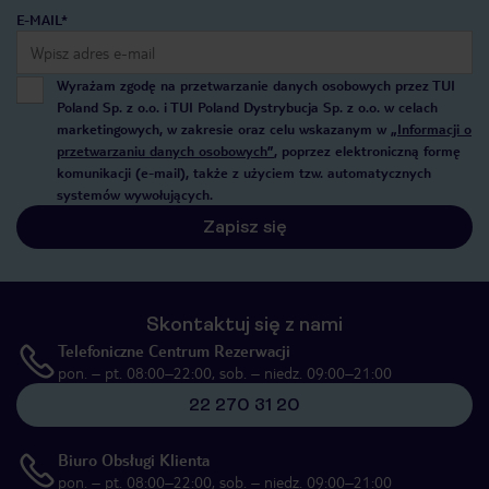
E-MAIL*
Wyrażam zgodę na przetwarzanie danych osobowych przez TUI
Poland Sp. z o.o. i TUI Poland Dystrybucja Sp. z o.o. w celach
marketingowych, w zakresie oraz celu wskazanym w
„Informacji o
przetwarzaniu danych osobowych”
, poprzez elektroniczną formę
komunikacji (e-mail), także z użyciem tzw. automatycznych
systemów wywołujących.
Zapisz się
Skontaktuj się z nami
Telefoniczne Centrum Rezerwacji
pon. – pt. 08:00–22:00, sob. – niedz. 09:00–21:00
22 270 31 20
Biuro Obsługi Klienta
pon. – pt. 08:00–22:00, sob. – niedz. 09:00–21:00