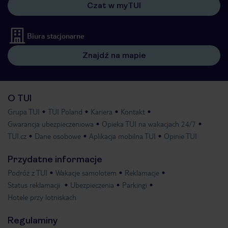
Czat w myTUI
Biura stacjonarne
Znajdź na mapie
O TUI
Grupa TUI
TUI Poland
Kariera
Kontakt
Gwarancja ubezpieczeniowa
Opieka TUI na wakacjach 24/7
TUI.cz
Dane osobowe
Aplikacja mobilna TUI
Opinie TUI
Przydatne informacje
Podróż z TUI
Wakacje samolotem
Reklamacje
Status reklamacji
Ubezpieczenia
Parkingi
Hotele przy lotniskach
Regulaminy