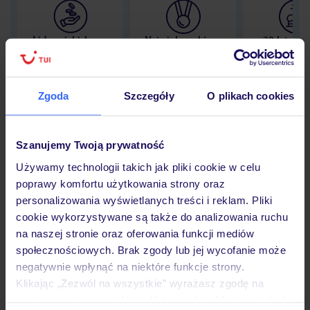
Lider niskich cen
Największe biuro
30 lat w P
podróży w Polsce
Zgoda
Szczegóły
O plikach cookies
Hotel
Szanujemy Twoją prywatność
Używamy technologii takich jak pliki cookie w celu
poprawy komfortu użytkowania strony oraz
Opinie
personalizowania wyświetlanych treści i reklam. Pliki
cookie wykorzystywane są także do analizowania ruchu
na naszej stronie oraz oferowania funkcji mediów
Pokoje
społecznościowych. Brak zgody lub jej wycofanie może
negatywnie wpłynąć na niektóre funkcje strony.
Klikając „Zezwól na wszystkie” wyrażasz zgodę na
Wyżywienie
umieszczenie wszystkich plików cookie. Możesz jednak