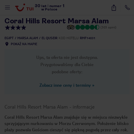
30
1
1
/
45
lat
|
numer
w Polsce
Coral Hills Resort Marsa Alam
(305 opinii)
EGIPT
MARSA ALAM
EL QUSEIR
KOD HOTELU
RMF14031
POKAŻ NA MAPIE
Ups, ta oferta nie jest dostępna.
Przygotowaliśmy dla Ciebie
podobne oferty:
Zobacz inne ceny i terminy
»
Coral Hills Resort Marsa Alam
-
informacje
Coral Hills Resort Marsa Alam znajduje się w miejscu niezwykle
sprzyjającym nurkowaniu w Morzu Czerwonym. Położenie blisko
nute
plaży pozwala Gościom cieszyć się piękną pogodą przez cały rok.