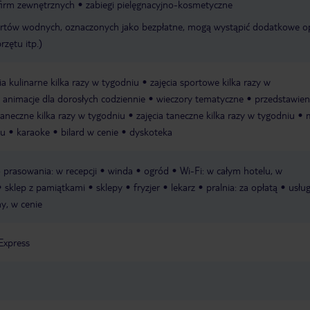
 firm zewnętrznych
zabiegi pielęgnacyjno-kosmetyczne
rtów wodnych, oznaczonych jako bezpłatne, mogą wystąpić dodatkowe o
rzętu itp.)
ia kulinarne kilka razy w tygodniu
zajęcia sportowe kilka razy w
animacje dla dorosłych codziennie
wieczory tematyczne
przedstawieni
taneczne kilka razy w tygodniu
zajęcia taneczne kilka razy w tygodniu
iu
karaoke
bilard w cenie
dyskoteka
o prasowania: w recepcji
winda
ogród
Wi-Fi: w całym hotelu, w
sklep z pamiątkami
sklepy
fryzjer
lekarz
pralnia: za opłatą
usług
ny, w cenie
Express