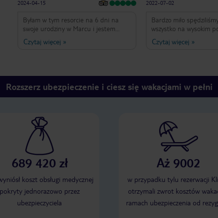
2024-04-15
2022-07-02
Byłam w tym resorcie na 6 dni na
Bardzo miło spędziliśmy
swoje urodziny w Marcu i jestem
wszystko na wysokim po
super zadowolona z wyjazdu.
najlepsza obsługa zaws
Czytaj więcej
»
Czytaj więcej
»
Jedzenie było bardzo dobre zarówno
uśmiechnięci pomocni, 
w bufecie jak i w restauracjach,
fitness sprawdzili się idealni
atmosfera również. Rozłożenie hotelu
czyste zadbane , świet
jest dogodne, przy plaży i oceanie.
wieczorne każdy znajdzi
Obsługa była bardzo mila - Ramirez,
siebie. Ogólnie bardzo 
Rozszerz ubezpieczenie i ciesz się wakacjami w pełni
Pedro, Jean Luis, Alberto - zawsze
zapewniali zabawę! Polecam
wszystkim!
689 420 zł
Aż 9002
 wyniósł koszt obsługi medycznej
w przypadku tylu rezerwacji Kl
pokryty jednorazowo przez
otrzymali zwrot kosztów wakac
ubezpieczyciela
ramach ubezpieczenia od rezyg