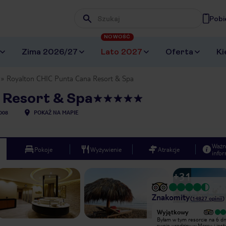
Pobi
Wpisz frazę, której szukasz
NOWOŚĆ
Zima 2026/27
Lato 2027
Oferta
Ki
Royalton CHIC Punta Cana Resort & Spa
 Resort & Spa
008
POKAŻ NA MAPIE
Ważn
Pokoje
Wyżywienie
Atrakcje
infor
+
31
Znakomity
(
14827
opinii
)
Wyjątkowy
Wyjątkowy
To miejsce gdzie możesz zapomnieć
Byłam w tym resorcie na 6 dn
o troskach dnia codziennego!
swoje urodziny w Marcu i jes