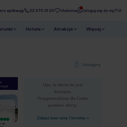
erz aplikację
22 270 31 20
Ulubione
Zaloguj się do myTUI
erunki
Hotele
Atrakcje
Więcej
Udostępnij
e
Ups, ta oferta nie jest
macje
1
/
37
dostępna.
Next slide
Przygotowaliśmy dla Ciebie
podobne oferty:
Zobacz inne ceny i terminy
»
Wyjątkowy
Wyjątkowy
i na
Bardzo miło spędziliśmy tu czas ,
Było bardzo dobrze polecam
tem
wszystko na wysokim poziomie ,
wszystkim, bieg plaża wspaniałe