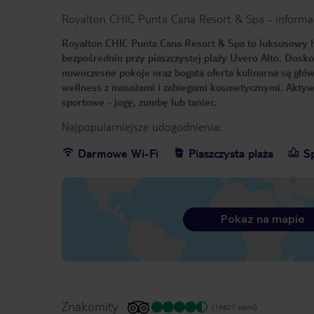
Royalton CHIC Punta Cana Resort & Spa
-
informa
Royalton CHIC Punta Cana Resort & Spa to luksusowy ho
bezpośrednio przy piaszczystej plaży Uvero Alto. Dosko
nowoczesne pokoje oraz bogata oferta kulinarna są głów
wellness z masażami i zabiegami kosmetycznymi. Aktywn
sportowe - jogę, zumbę lub taniec.
Najpopularniejsze udogodnienia:
Darmowe Wi-Fi
Piaszczysta plaża
S
Pokaż na mapie
Znakomity
(14827 opinii)