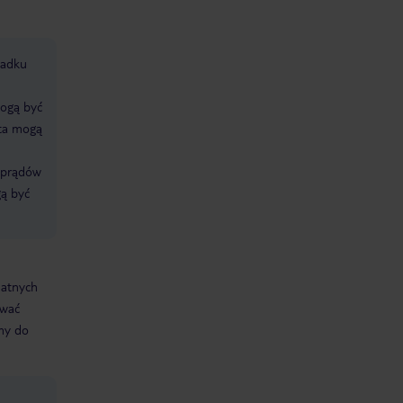
padku
mogą być
ata mogą
i prądów
gą być
datnych
ować
śmy do