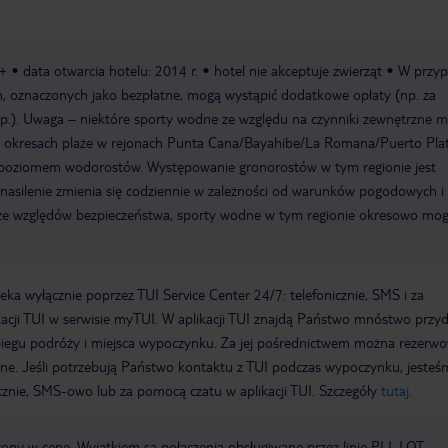
8+
data otwarcia hotelu: 2014 r.
hotel nie akceptuje zwierząt
W przy
, oznaczonych jako bezpłatne, mogą wystąpić dodatkowe opłaty (np. za
 itp.). Uwaga – niektóre sporty wodne ze względu na czynniki zewnętrzne 
h okresach plaże w rejonach Punta Cana/Bayahibe/La Romana/Puerto Pl
 poziomem wodorostów. Występowanie gronorostów w tym regionie jest
 nasilenie zmienia się codziennie w zależności od warunków pogodowych 
 ze względów bezpieczeństwa, sporty wodne w tym regionie okresowo mo
a wyłącznie poprzez TUI Service Center 24/7: telefonicznie, SMS i za
acji TUI w serwisie myTUI. W aplikacji TUI znajdą Państwo mnóstwo przy
biegu podróży i miejsca wypoczynku. Za jej pośrednictwem można rezerw
wne. Jeśli potrzebują Państwo kontaktu z TUI podczas wypoczynku, jeste
icznie, SMS-owo lub za pomocą czatu w aplikacji TUI. Szczegóły
tutaj
.
czony w cenę. Wyjątkiem są połączenia obsługiwane przez linię PLL LOT