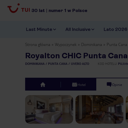
30
lat
|
numer
1
w Polsce
Last Minute
All Inclusive
Lato 2026
Strona główna
Wypoczynek
Dominikana
Punta Cana
Royalton CHIC Punta Cana
DOMINIKANA
PUNTA CANA
UVERO ALTO
KOD HOTELU
PUJ35
Hotel
Opinie
top
Previous slide