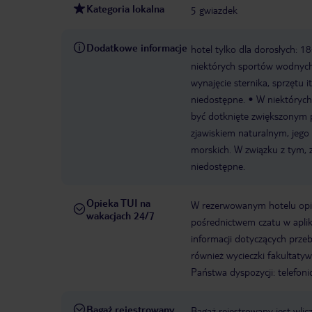
Kategoria lokalna
5 gwiazdek
Dodatkowe informacje
hotel tylko dla dorosłych: 1
niektórych sportów wodnych
wynajęcie sternika, sprzętu
niedostępne.
W niektóryc
być dotknięte zwiększonym
zjawiskiem naturalnym, jego
morskich. W związku z tym,
niedostępne.
Opieka TUI na
W rezerwowanym hotelu opiek
wakacjach 24/7
pośrednictwem czatu w aplik
informacji dotyczących prze
również wycieczki fakultaty
Państwa dyspozycji: telefon
Bagaż rejestrowany
Bagaż rejestrowany jest wli