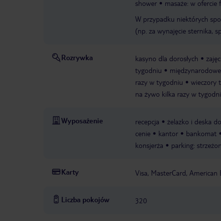
shower
masaże: w ofercie
W przypadku niektórych spo
(np. za wynajęcie sternika, sp
Rozrywka
kasyno dla dorosłych
zajęc
tygodniu
międzynarodowe 
razy w tygodniu
wieczory 
na żywo kilka razy w tygodn
Wyposażenie
recepcja
żelazko i deska d
cenie
kantor
bankomat
konsjerża
parking: strzeżo
Karty
Visa, MasterCard, American 
Liczba pokojów
320