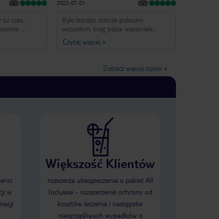
2022-07-01
 tu czas ,
Było bardzo dobrze polecam
ziomie ,
wszystkim, bieg plaża wspaniałe
ze
drinki, podczas wyzwania dostaliśmy
Czytaj więcej
»
instruktorzy
drinki i coś do jedzenia obsługa była
e. Pokoje
też świetna we wszystkim pomogła
ne imprezy
moglibyśmy na nią liczyć w każdym
Zobacz więcej opinii
»
e coś dla
momencie
polecamy .
Większość Klientów
ienci
rozszerza ubezpieczenia o pakiet All
ji w
Inclusive - rozszerzenie ochrony od
nacji
kosztów leczenia i następstw
nieszczęśliwych wypadków o