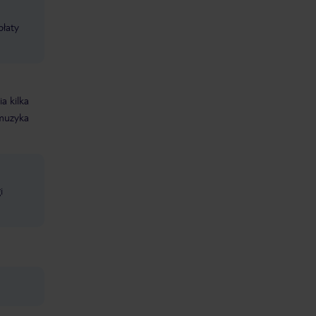
płaty
a kilka
muzyka
i