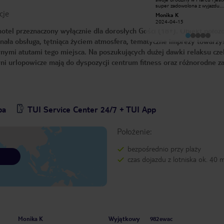
Cudowni ludzie , pyszne jedzenie !
super zadowolona z wyjazdu.
cje
Każdy znajdzie tu coś dla siebie! Jeśli
Jedzenie było bardzo dobre 
Karola F
Monika K
chcesz spędzić czas przy basenie na
w bufecie jak i w restauracjac
2019-07-07
2024-04-15
imprezie piana party będziesz to
atmosfera również. Rozłożen
tel przeznaczony wyłącznie dla dorosłych Gości (18+). Obiekt położo
miał. Jeśli chcesz ćwiczyć jogę wraz z
hotelu jest dogodne, przy plaż
cudownymi instruktorami na plazy w
oceanie. Obsługa była bardzo 
nała obsługa, tętniąca życiem atmosfera, tematyczne imprezy towarzy
ciszy i spokoju! J. Carlos i Fabio
Ramirez, Pedro, Jean Luis, Al
pozwolą Ci na to :) Największym
zawsze zapewniali zabawę! Polecam
nymi atutami tego miejsca. Na poszukujących dużej dawki relaksu cze
atutem jest to ze to hotel dla
wszystkim!
dorosłych i bawimy się jak dorośli
i urlopowicze mają do dyspozycji centrum fitness oraz różnorodne za
bez krzyków i rzucania ręcznika aby
zająć miejsce jak to bywa w wielu
resortach :)
pa
TUI Service Center 24/7 + TUI App
Położenie:
bezpośrednio przy plaży
czas dojazdu z lotniska ok. 40 
Wyjątkowy
Monika K
982ewac