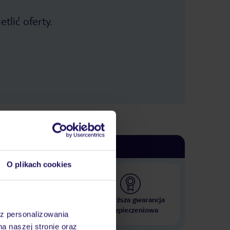
tlić oferty.
O plikach cookies
 000 hoteli w ponad 50
Najwyższa gwarancja
krajach
ubezpieczeniowa
az personalizowania
na naszej stronie oraz