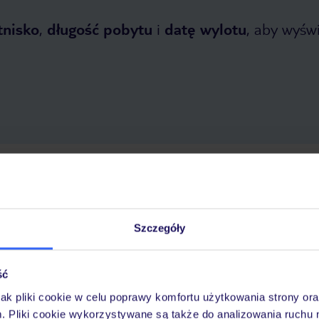
tnisko
,
długość pobytu
i
datę wylotu
, aby wyświe
tnia 2026
do
29 października 2026
Dlaczego warto wybrać TUI?
Szczegóły
ść
óży
Tylko u nas opieka na
10
30 lat w Polsce
wakacjach 24/7
jak pliki cookie w celu poprawy komfortu użytkowania strony or
m. Pliki cookie wykorzystywane są także do analizowania ruchu 