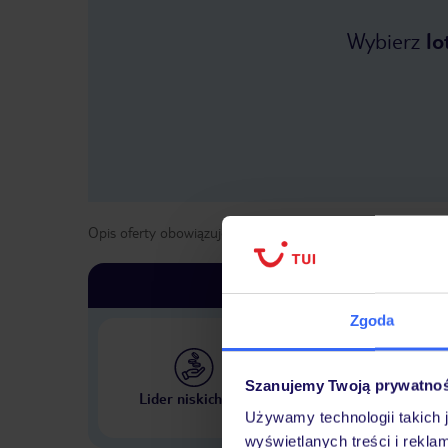
Wybierz
lo
Opis oferty obowiązuje dla wyjazdów w terminie
od
1 kwie
Zgoda
Szanujemy Twoją prywatno
Największe biuro podr
Lider niskich cen
w Polsce
Używamy technologii takich 
wyświetlanych treści i rekla