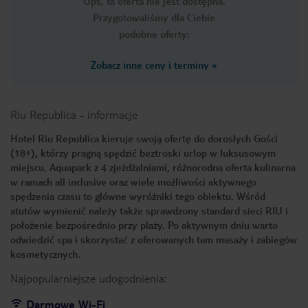
Ups, ta oferta nie jest dostępna.
Przygotowaliśmy dla Ciebie
podobne oferty:
Zobacz inne ceny i terminy
»
Riu Republica
-
informacje
Hotel Riu Republica kieruje swoją ofertę do dorosłych Gości
(18+), którzy pragną spędzić beztroski urlop w luksusowym
miejscu. Aquapark z 4 zjeżdżalniami, różnorodna oferta kulinarna
w ramach all inclusive oraz wiele możliwości aktywnego
spędzenia czasu to główne wyróżniki tego obiektu. Wśród
atutów wymienić należy także sprawdzony standard sieci RIU i
położenie bezpośrednio przy plaży. Po aktywnym dniu warto
odwiedzić spa i skorzystać z oferowanych tam masaży i zabiegów
kosmetycznych.
Najpopularniejsze udogodnienia:
Darmowe Wi-Fi