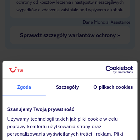
ochrony od kosztów leczenia i następstw nieszczęśliwych
wypadków o zdarzenia zaistniałe pod wpływem alkoholu
Dane Mondial Assistance
Sprawdź szczegóły wariantów ochrony
»
Dlaczego warto wybrać TUI?
Zgoda
Szczegóły
O plikach cookies
Lider niskich cen
Największe biuro
30 lat w P
Szanujemy Twoją prywatność
podróży w Polsce
Używamy technologii takich jak pliki cookie w celu
poprawy komfortu użytkowania strony oraz
personalizowania wyświetlanych treści i reklam. Pliki