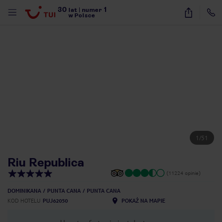
30
1
lat
|
numer
w Polsce
1
/
51
Riu Republica
(11224 opinie)
DOMINIKANA
PUNTA CANA
PUNTA CANA
KOD HOTELU
PUJ62050
POKAŻ NA MAPIE
nute