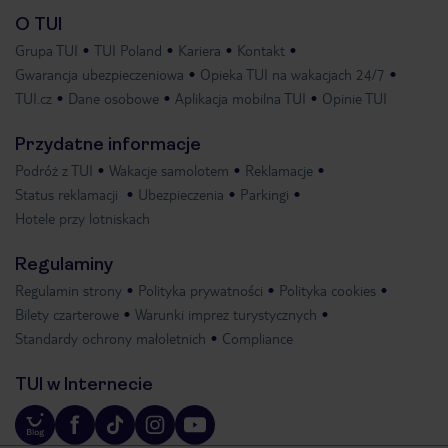
O TUI
Grupa TUI
TUI Poland
Kariera
Kontakt
Gwarancja ubezpieczeniowa
Opieka TUI na wakacjach 24/7
TUI.cz
Dane osobowe
Aplikacja mobilna TUI
Opinie TUI
Przydatne informacje
Podróż z TUI
Wakacje samolotem
Reklamacje
Status reklamacji
Ubezpieczenia
Parkingi
Hotele przy lotniskach
Regulaminy
Regulamin strony
Polityka prywatności
Polityka cookies
Bilety czarterowe
Warunki imprez turystycznych
Standardy ochrony małoletnich
Compliance
TUI w Internecie