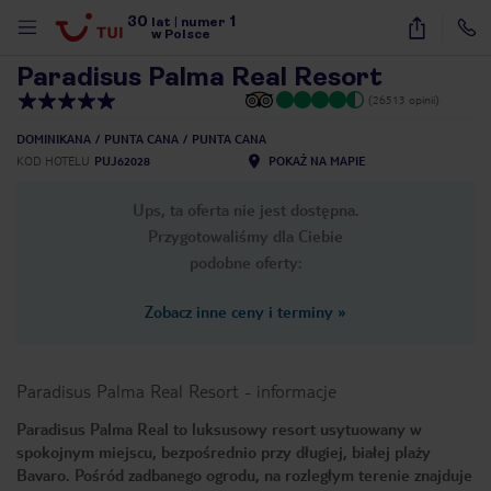
30
1
1
/
10
lat
|
numer
w Polsce
Paradisus Palma Real Resort
(26513 opinii)
DOMINIKANA
PUNTA CANA
PUNTA CANA
KOD HOTELU
PUJ62028
POKAŻ NA MAPIE
Ups, ta oferta nie jest dostępna.
Przygotowaliśmy dla Ciebie
podobne oferty:
Zobacz inne ceny i terminy
»
Paradisus Palma Real Resort
-
informacje
Paradisus Palma Real to luksusowy resort usytuowany w
spokojnym miejscu, bezpośrednio przy długiej, białej plaży
nute
Bavaro. Pośród zadbanego ogrodu, na rozległym terenie znajduje