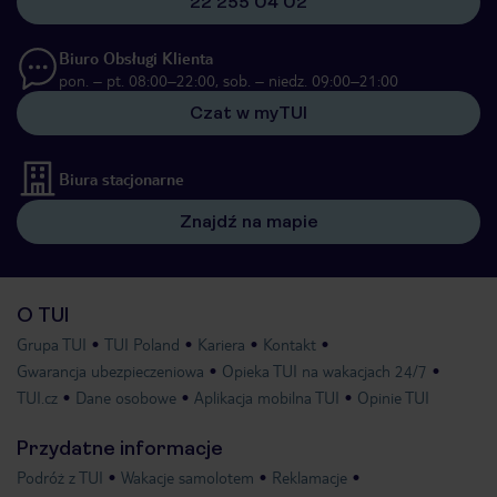
22 255 04 02
Biuro Obsługi Klienta
pon. – pt. 08:00–22:00, sob. – niedz. 09:00–21:00
Czat w myTUI
Biura stacjonarne
Znajdź na mapie
O TUI
Grupa TUI
TUI Poland
Kariera
Kontakt
Gwarancja ubezpieczeniowa
Opieka TUI na wakacjach 24/7
TUI.cz
Dane osobowe
Aplikacja mobilna TUI
Opinie TUI
Przydatne informacje
Podróż z TUI
Wakacje samolotem
Reklamacje