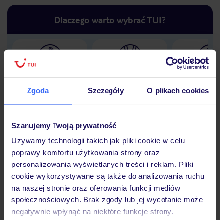
Dlaczego warto wybrać TUI?
Lider niskich cen
Największe biuro
30 lat w P
podróży w Polsce
Zgoda
Szczegóły
O plikach cookies
Szanujemy Twoją prywatność
Używamy technologii takich jak pliki cookie w celu
Hotel
poprawy komfortu użytkowania strony oraz
personalizowania wyświetlanych treści i reklam. Pliki
cookie wykorzystywane są także do analizowania ruchu
Opinie
na naszej stronie oraz oferowania funkcji mediów
społecznościowych. Brak zgody lub jej wycofanie może
negatywnie wpłynąć na niektóre funkcje strony.
Pokoje