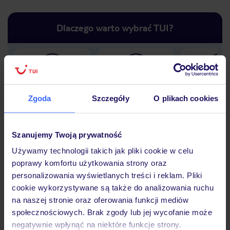
Dlaczego warto wybrać TUI?
Lider niskich cen
Największe biuro
30 lat w P
podróży w Polsce
Zgoda
Szczegóły
O plikach cookies
Szanujemy Twoją prywatność
Używamy technologii takich jak pliki cookie w celu
Hotel
poprawy komfortu użytkowania strony oraz
personalizowania wyświetlanych treści i reklam. Pliki
cookie wykorzystywane są także do analizowania ruchu
Opinie
na naszej stronie oraz oferowania funkcji mediów
społecznościowych. Brak zgody lub jej wycofanie może
negatywnie wpłynąć na niektóre funkcje strony.