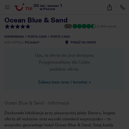
30
1
1
/
28
lat
|
numer
w Polsce
Ocean Blue & Sand
(21844 opinie)
DOMINIKANA
PUNTA CANA
PUNTA CANA
KOD HOTELU
PUJ62047
POKAŻ NA MAPIE
Ups, ta oferta nie jest dostępna.
Przygotowaliśmy dla Ciebie
podobne oferty:
Zobacz inne ceny i terminy
»
Ocean Blue & Sand
-
informacje
Doskonała lokalizacja przy piaszczystej plaży Bavaro, bogata
oferta all inclusive oraz wysoki standard wypoczynku – to
nute
wszystko gwarantuje hotel Ocean Blue & Sand. Tutaj każdy