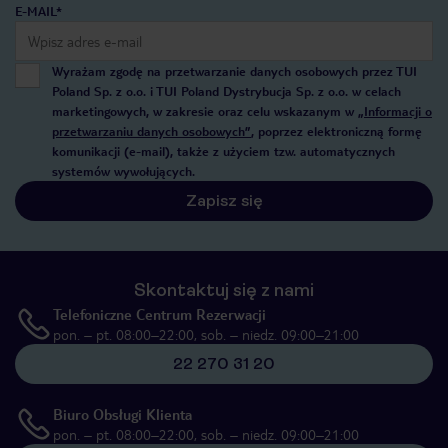
E-MAIL*
Wyrażam zgodę na przetwarzanie danych osobowych przez TUI
Poland Sp. z o.o. i TUI Poland Dystrybucja Sp. z o.o. w celach
marketingowych, w zakresie oraz celu wskazanym w
„Informacji o
przetwarzaniu danych osobowych”
, poprzez elektroniczną formę
komunikacji (e-mail), także z użyciem tzw. automatycznych
systemów wywołujących.
Zapisz się
Skontaktuj się z nami
Telefoniczne Centrum Rezerwacji
pon. – pt. 08:00–22:00, sob. – niedz. 09:00–21:00
22 270 31 20
Biuro Obsługi Klienta
pon. – pt. 08:00–22:00, sob. – niedz. 09:00–21:00