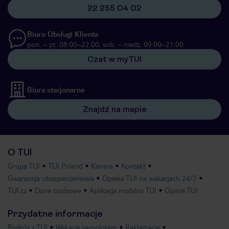
22 255 04 02
Biuro Obsługi Klienta
pon. – pt. 08:00–22:00, sob. – niedz. 09:00–21:00
Czat w myTUI
Biura stacjonarne
Znajdź na mapie
O TUI
Grupa TUI
TUI Poland
Kariera
Kontakt
Gwarancja ubezpieczeniowa
Opieka TUI na wakacjach 24/7
TUI.cz
Dane osobowe
Aplikacja mobilna TUI
Opinie TUI
Przydatne informacje
Podróż z TUI
Wakacje samolotem
Reklamacje