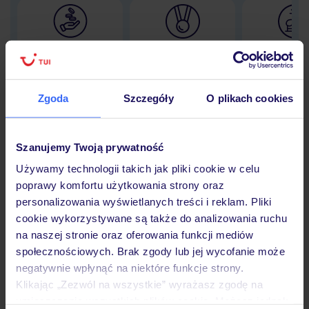
Lider niskich cen
Największe biuro
30 lat w P
podróży w Polsce
Zgoda
Szczegóły
O plikach cookies
Hotel
Szanujemy Twoją prywatność
Używamy technologii takich jak pliki cookie w celu
poprawy komfortu użytkowania strony oraz
Opinie
personalizowania wyświetlanych treści i reklam. Pliki
cookie wykorzystywane są także do analizowania ruchu
na naszej stronie oraz oferowania funkcji mediów
Pokoje
społecznościowych. Brak zgody lub jej wycofanie może
negatywnie wpłynąć na niektóre funkcje strony.
Klikając „Zezwól na wszystkie” wyrażasz zgodę na
Wyżywienie
umieszczenie wszystkich plików cookie. Możesz jednak