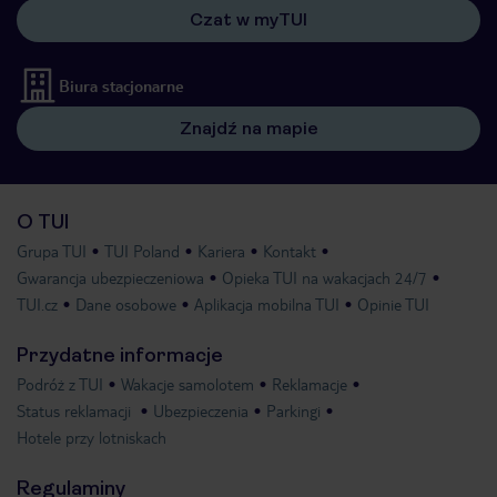
Czat w myTUI
Biura stacjonarne
Znajdź na mapie
O TUI
Grupa TUI
TUI Poland
Kariera
Kontakt
Gwarancja ubezpieczeniowa
Opieka TUI na wakacjach 24/7
TUI.cz
Dane osobowe
Aplikacja mobilna TUI
Opinie TUI
Przydatne informacje
Podróż z TUI
Wakacje samolotem
Reklamacje
Status reklamacji
Ubezpieczenia
Parkingi
Hotele przy lotniskach
Regulaminy