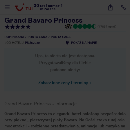
30
1
1
/
39
lat
|
numer
w Polsce
Grand Bavaro Princess
(17867 opinii)
DOMINIKANA
PUNTA CANA
PUNTA CANA
KOD HOTELU
PUJ62030
POKAŻ NA MAPIE
Ups, ta oferta nie jest dostępna.
Przygotowaliśmy dla Ciebie
podobne oferty:
Zobacz inne ceny i terminy
»
Grand Bavaro Princess
-
informacje
Grand Bavaro Princess to elegancki hotel położony bezpośrednio
przy pięknej, piaszczystej plaży Bavaro. Na Gości czeka tutaj cała
nute
moc atrakcji - codzienne przedstawienia, animacje lub muzyka na