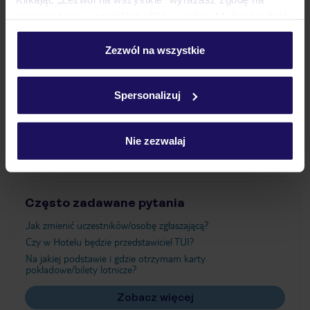
umieszczenie wszystkich plików cookie. Możesz jednak
personalizować swój wybór wchodząc w zakładkę
Wyżywienie
„Szczegóły”
Zezwól na wszystkie
Szczegółowe informacje o plikach cookie znajdziesz
w
polityce plików cookies
oraz
polityce prywatności
.
Atrakcje
Spersonalizuj
Ważne informacje
Nie zezwalaj
Często zadawane pytania
Jak zmienić uczestników/osobę zgłaszającą?
Czy w Hotelu będzie przedstawiciel TUI?
Na jakiej podstawie i gdzie otrzymam karty
pokładowe/bilety lotnicze?
Zobacz więcej