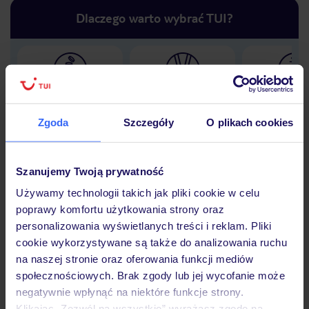
Dlaczego warto wybrać TUI?
Lider niskich cen
Największe biuro
30 lat w P
podróży w Polsce
Zgoda
Szczegóły
O plikach cookies
Szanujemy Twoją prywatność
Hotel
Używamy technologii takich jak pliki cookie w celu
poprawy komfortu użytkowania strony oraz
personalizowania wyświetlanych treści i reklam. Pliki
cookie wykorzystywane są także do analizowania ruchu
Opinie
na naszej stronie oraz oferowania funkcji mediów
społecznościowych. Brak zgody lub jej wycofanie może
negatywnie wpłynąć na niektóre funkcje strony.
Pokoje
Klikając „Zezwól na wszystkie” wyrażasz zgodę na