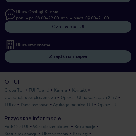
Biuro Obsługi Klienta
pon. – pt. 08:00–22:00, sob. – niedz. 09:00–21:00
Czat w myTUI
Biura stacjonarne
Znajdź na mapie
O TUI
Grupa TUI
TUI Poland
Kariera
Kontakt
Gwarancja ubezpieczeniowa
Opieka TUI na wakacjach 24/7
TUI.cz
Dane osobowe
Aplikacja mobilna TUI
Opinie TUI
Przydatne informacje
Podróż z TUI
Wakacje samolotem
Reklamacje
Status reklamacji
Ubezpieczenia
Parkingi