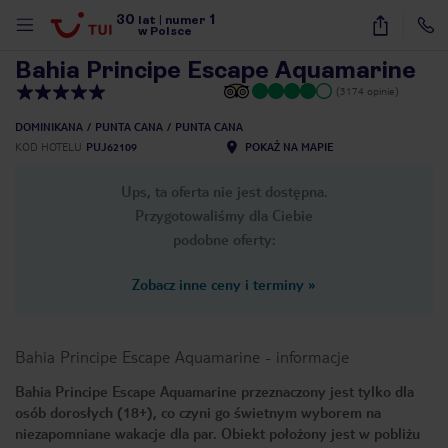
30
1
1
/
26
lat
|
numer
w Polsce
Bahia Principe Escape Aquamarine
(3174 opinie)
DOMINIKANA
PUNTA CANA
PUNTA CANA
KOD HOTELU
PUJ62109
POKAŻ NA MAPIE
Ups, ta oferta nie jest dostępna.
Przygotowaliśmy dla Ciebie
podobne oferty:
Zobacz inne ceny i terminy
»
Bahia Principe Escape Aquamarine
-
informacje
Bahia Principe Escape Aquamarine przeznaczony jest tylko dla
osób dorosłych (18+), co czyni go świetnym wyborem na
nute
niezapomniane wakacje dla par. Obiekt położony jest w pobliżu