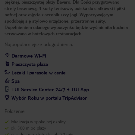
pięknej, piaszczystej plaży Bavaro. Dla Gości przygotowano
strefę basenową, 3 korty tenisowe, boiska do siatkówki i piłki
nożnej oraz zajęcia z aerobiku czy jogi. Wypoczywającym
spodobają się stylowo urządzone, przestronne suity.
Dopełnieniem udanego wypoczynku będzie wyśmienita kuchnia
serwowana w hotelowych restauracjach.
Najpopularniejsze udogodnienia:
Darmowe Wi-Fi
Piaszczysta plaża
Leżaki i parasole w cenie
Spa
TUI Service Center 24/7 + TUI App
Wybór Roku w portalu TripAdvisor
Położenie:
lokalizacja w spokojnej okolicy
ok. 500 m od plaży
czas dojazdu z lotniska ok. 30 min