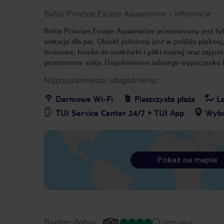
Bahia Principe Escape Aquamarine
-
informacje
Bahia Principe Escape Aquamarine przeznaczony jest ty
wakacje dla par. Obiekt położony jest w pobliżu pięknej
tenisowe, boiska do siatkówki i piłki nożnej oraz zajęc
przestronne suity. Dopełnieniem udanego wypoczynku 
Najpopularniejsze udogodnienia:
Darmowe Wi-Fi
Piaszczysta plaża
Le
TUI Service Center 24/7 + TUI App
Wybó
Pokaż na mapie
Bardzo dobry
(3165 opinii)