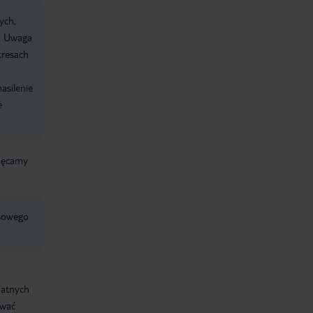
ych,
). Uwaga
kresach
asilenie
e
chęcamy
jsowego
datnych
ować