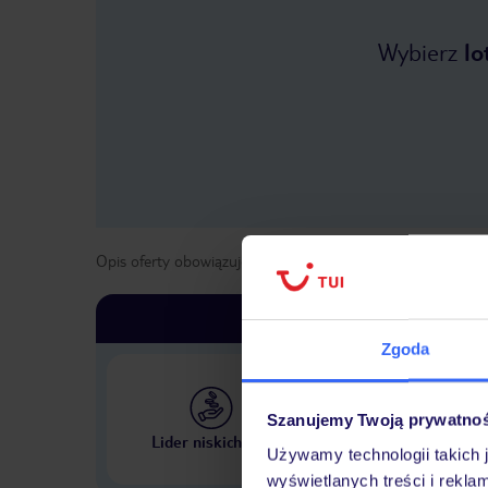
Wybierz
lo
Opis oferty obowiązuje dla wyjazdów w terminie
od
30 paź
Zgoda
Szanujemy Twoją prywatno
Największe biuro podr
Lider niskich cen
w Polsce
Używamy technologii takich 
wyświetlanych treści i rekla