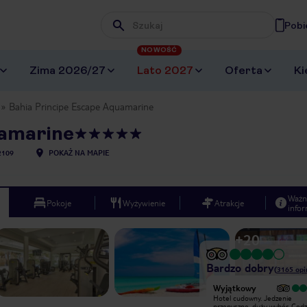
Pobi
Wpisz frazę, której szukasz
NOWOŚĆ
Zima 2026/27
Lato 2027
Oferta
Ki
Bahia Principe Escape Aquamarine
uamarine
2109
POKAŻ NA MAPIE
Ważn
Pokoje
Wyżywienie
Atrakcje
infor
+
20
Bardzo dobry
(
3165
opi
Wyjątkowy
Wyjątkowy
Luxury Bahia Principe Ambar Green
Hotel cudowny. Jedzenie
jest częśćią ogromnego kompleksu
przepyszne, duży wybór. Codziennie