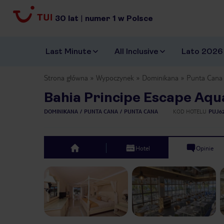
30
lat
|
numer
1
w Polsce
Last Minute
All Inclusive
Lato 2026
Strona główna
Wypoczynek
Dominikana
Punta Cana
Bahia Principe Escape Aq
DOMINIKANA
PUNTA CANA
PUNTA CANA
KOD HOTELU
PUJ6
Hotel
Opinie
top
Previous slide