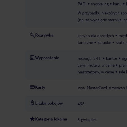
PADI
snorkeling
kanu
W przypadku niektórych spo
(np. za wynajęcie sternika, sp
Rozrywka
kasyno dla dorosłych
międ
taneczne
karaoke
rzutki
Wyposażenie
recepcja: 24 h
kantor
og
całym hotelu, w cenie
pral
niestrzeżony, w cenie
sale
Karty
Visa, MasterCard, American 
Liczba pokojów
498
Kategoria lokalna
5 gwiazdek