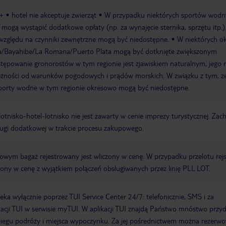
8+
hotel nie akceptuje zwierząt
W przypadku niektórych sportów wodn
 mogą wystąpić dodatkowe opłaty (np. za wynajęcie sternika, sprzętu itp.
względu na czynniki zewnętrzne mogą być niedostępne.
W niektórych o
na/Bayahibe/La Romana/Puerto Plata mogą być dotknięte zwiększonym
powanie gronorostów w tym regionie jest zjawiskiem naturalnym, jego n
leżności od warunków pogodowych i prądów morskich. W związku z tym, z
porty wodne w tym regionie okresowo mogą być niedostępne.
e lotnisko-hotel-lotnisko nie jest zawarty w cenie imprezy turystycznej. Za
ługi dodatkowej w trakcie procesu zakupowego.
erowym bagaż rejestrowany jest wliczony w cenę. W przypadku przelotu re
czony w cenę z wyjątkiem połączeń obsługiwanych przez linię PLL LOT.
a wyłącznie poprzez TUI Service Center 24/7: telefonicznie, SMS i za
acji TUI w serwisie myTUI. W aplikacji TUI znajdą Państwo mnóstwo przy
biegu podróży i miejsca wypoczynku. Za jej pośrednictwem można rezerw