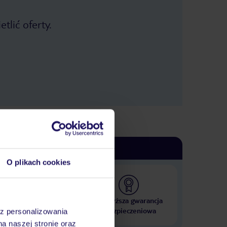
tlić oferty.
O plikach cookies
 000 hoteli w ponad 50
Najwyższa gwarancja
krajach
ubezpieczeniowa
az personalizowania
na naszej stronie oraz