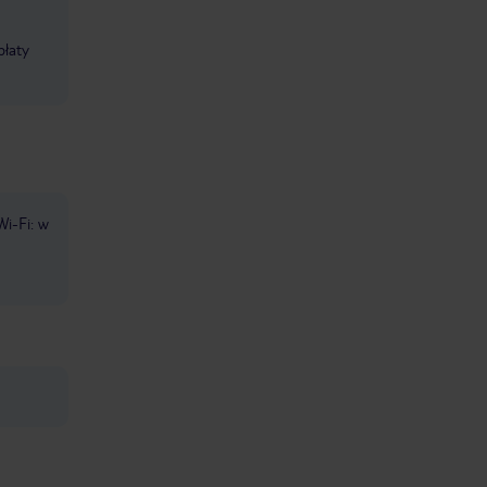
płaty
Wi-Fi: w