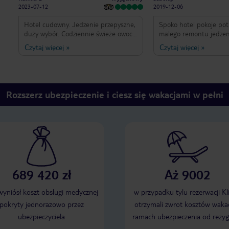
2023-07-12
2019-12-06
Hotel cudowny. Jedzenie przepyszne,
Spoko hotel pokoje pot
duży wybór. Codziennie świeże owoce
malego remontu jedzen
. Pokoje przestronne , czyściutko.
wybor i super bartende
Czytaj więcej
»
Czytaj więcej
»
Obsługa pomocna , zawsze
bardzo przyjazny swietn
uśmiechnięta. Mnóstwo zieleni. Plaża
,bardzo przyjazna obs
dużo glonów, ale codziennie
jeszcze Juniora i Praco
sprzątana. Polecam!
imieniu Brandi pozwolil
jak w domu jedne z ni
Rozszerz ubezpieczenie i ciesz się wakacjami w pełni
wakacji goraco polecam 
dla dorosłych przednia
689 420 zł
Aż 9002
 wyniósł koszt obsługi medycznej
w przypadku tylu rezerwacji Kl
pokryty jednorazowo przez
otrzymali zwrot kosztów wakac
ubezpieczyciela
ramach ubezpieczenia od rezyg