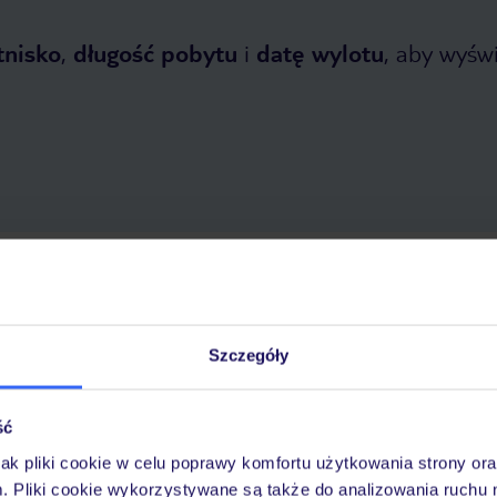
tnisko
,
długość pobytu
i
datę wylotu
, aby wyświe
dziernika 2026
do
30 kwietnia 2027
Dlaczego warto wybrać TUI?
Szczegóły
ść
óży
Tylko u nas opieka na
10
30 lat w Polsce
wakacjach 24/7
jak pliki cookie w celu poprawy komfortu użytkowania strony or
m. Pliki cookie wykorzystywane są także do analizowania ruchu 