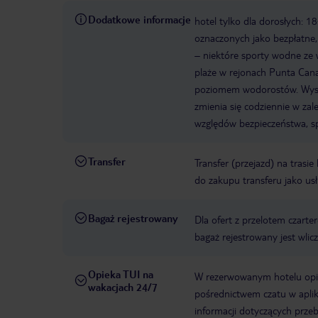
Dodatkowe informacje
hotel tylko dla dorosłych: 1
oznaczonych jako bezpłatne,
– niektóre sporty wodne ze 
plaże w rejonach Punta Ca
poziomem wodorostów. Wystę
zmienia się codziennie w za
względów bezpieczeństwa, s
Transfer
Transfer (przejazd) na trasi
do zakupu transferu jako us
Bagaż rejestrowany
Dla ofert z przelotem czart
bagaż rejestrowany jest wli
Opieka TUI na
W rezerwowanym hotelu opiek
wakacjach 24/7
pośrednictwem czatu w aplik
informacji dotyczących prze