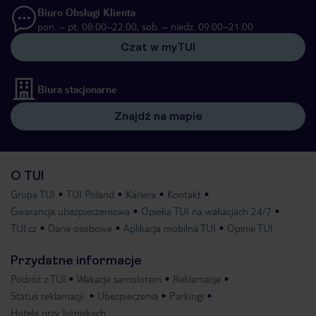
Biuro Obsługi Klienta
pon. – pt. 08:00–22:00, sob. – niedz. 09:00–21:00
Czat w myTUI
Biura stacjonarne
Znajdź na mapie
O TUI
Grupa TUI
TUI Poland
Kariera
Kontakt
Gwarancja ubezpieczeniowa
Opieka TUI na wakacjach 24/7
TUI.cz
Dane osobowe
Aplikacja mobilna TUI
Opinie TUI
Przydatne informacje
Podróż z TUI
Wakacje samolotem
Reklamacje
Status reklamacji
Ubezpieczenia
Parkingi
Hotele przy lotniskach