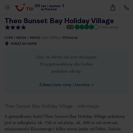
30
1
1
/
9
lat
|
numer
w Polsce
Theo Sunset Bay Holiday Village
(1683 opinie)
CYPR
PAFOS
PAFOS
KOD HOTELU
PFO10218
POKAŻ NA MAPIE
Ups, ta oferta nie jest dostępna.
Przygotowaliśmy dla Ciebie
podobne oferty:
Zobacz inne ceny i terminy
»
Theo Sunset Bay Holiday Village
-
informacje
4-gwiazdkowy hotel Theo Sunset Bay Holiday Village położony
jest w odległości ok. 150 m od plaży, ok. 400 m od centrum
nute
miejscowości Kissonerga i kilka minut jazdy od Pafos. Goście