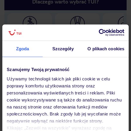
Dlaczego warto wybrać TUI?
Lider niskich cen
Największe biuro
30 lat w P
podróży w Polsce
Zgoda
Szczegóły
O plikach cookies
Szanujemy Twoją prywatność
Hotel
Używamy technologii takich jak pliki cookie w celu
poprawy komfortu użytkowania strony oraz
personalizowania wyświetlanych treści i reklam. Pliki
Opinie
cookie wykorzystywane są także do analizowania ruchu
na naszej stronie oraz oferowania funkcji mediów
społecznościowych. Brak zgody lub jej wycofanie może
Pokoje
negatywnie wpłynąć na niektóre funkcje strony.
Klikając „Zezwól na wszystkie” wyrażasz zgodę na