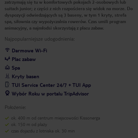
zatrzymają się tu w komfortowych pokojach 2-osobowych lub
suitach junior; z części z nich rozpościera się widok na morze. Do
dyspozycji odwiedzających są 3 baseny, w tym 1 kryty, strefa
spa, siłownia czy wypożyczalnia rowerów. Czas umili program
animacyjny, a najmłodsi skorzystają z placu zabaw.
Najpopularniejsze udogodnienia:
Darmowe Wi-Fi
Plac zabaw
Spa
Kryty basen
TUI Service Center 24/7 + TUI App
Wybór Roku w portalu TripAdvisor
Położenie:
ok. 400 m od centrum miejscowości Kissonerga
ok. 150 m od plaży
czas dojazdu z lotniska ok. 30 min