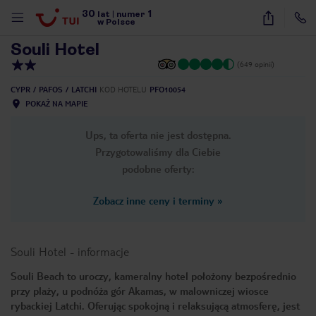
30
1
1
/
10
lat
|
numer
w Polsce
Souli Hotel
(649 opinii)
CYPR
PAFOS
LATCHI
KOD HOTELU
PFO10054
POKAŻ NA MAPIE
Ups, ta oferta nie jest dostępna.
Przygotowaliśmy dla Ciebie
podobne oferty:
Zobacz inne ceny i terminy
»
Souli Hotel
-
informacje
Souli Beach to uroczy, kameralny hotel położony bezpośrednio
przy plaży, u podnóża gór Akamas, w malowniczej wiosce
nute
rybackiej Latchi. Oferując spokojną i relaksującą atmosferę, jest