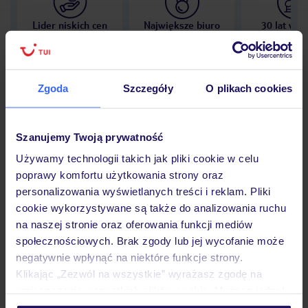
Lider niskich cen
Największe biuro
30 lat w P
podróży w Polsce
Zgoda
Szczegóły
O plikach cookies
Hotel
Szanujemy Twoją prywatność
Używamy technologii takich jak pliki cookie w celu
poprawy komfortu użytkowania strony oraz
Opinie
personalizowania wyświetlanych treści i reklam. Pliki
cookie wykorzystywane są także do analizowania ruchu
na naszej stronie oraz oferowania funkcji mediów
Pokoje
społecznościowych. Brak zgody lub jej wycofanie może
negatywnie wpłynąć na niektóre funkcje strony.
Klikając „Zezwól na wszystkie” wyrażasz zgodę na
Wyżywienie
umieszczenie wszystkich plików cookie. Możesz jednak
personalizować swój wybór wchodząc w zakładkę