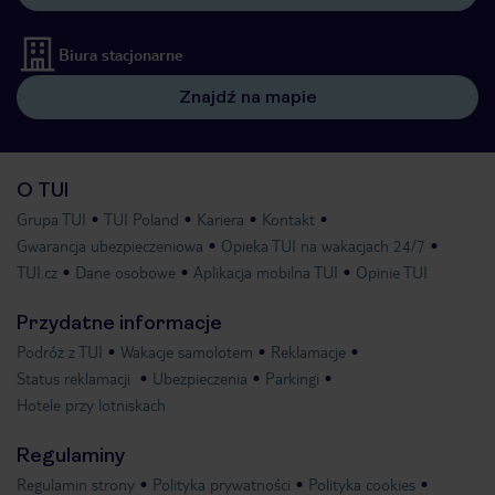
Biura stacjonarne
Znajdź na mapie
O TUI
Grupa TUI
TUI Poland
Kariera
Kontakt
Gwarancja ubezpieczeniowa
Opieka TUI na wakacjach 24/7
TUI.cz
Dane osobowe
Aplikacja mobilna TUI
Opinie TUI
Przydatne informacje
Podróż z TUI
Wakacje samolotem
Reklamacje
Status reklamacji
Ubezpieczenia
Parkingi
Hotele przy lotniskach
Regulaminy
Regulamin strony
Polityka prywatności
Polityka cookies