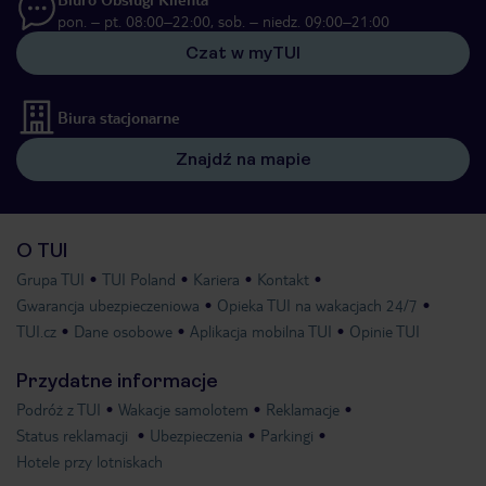
pon. – pt. 08:00–22:00, sob. – niedz. 09:00–21:00
Czat w myTUI
Biura stacjonarne
Znajdź na mapie
O TUI
Grupa TUI
TUI Poland
Kariera
Kontakt
Gwarancja ubezpieczeniowa
Opieka TUI na wakacjach 24/7
TUI.cz
Dane osobowe
Aplikacja mobilna TUI
Opinie TUI
Przydatne informacje
Podróż z TUI
Wakacje samolotem
Reklamacje
Status reklamacji
Ubezpieczenia
Parkingi
Hotele przy lotniskach