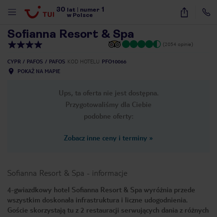
30
1
1
/
34
lat
|
numer
w Polsce
Sofianna Resort & Spa
(2054 opinie)
CYPR
PAFOS
PAFOS
KOD HOTELU
PFO10066
POKAŻ NA MAPIE
Ups, ta oferta nie jest dostępna.
Przygotowaliśmy dla Ciebie
podobne oferty:
Zobacz inne ceny i terminy
»
Sofianna Resort & Spa
-
informacje
4-gwiazdkowy hotel Sofianna Resort & Spa wyróżnia przede
wszystkim doskonała infrastruktura i liczne udogodnienia.
nute
Goście skorzystają tu z 2 restauracji serwujących dania z różnych