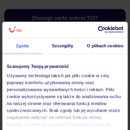
Dlaczego warto wybrać TUI?
Zgoda
Szczegóły
O plikach cookies
Lider niskich cen
Największe biuro
30 lat w P
podróży w Polsce
Szanujemy Twoją prywatność
Używamy technologii takich jak pliki cookie w celu
poprawy komfortu użytkowania strony oraz
personalizowania wyświetlanych treści i reklam. Pliki
Hotel
cookie wykorzystywane są także do analizowania ruchu
na naszej stronie oraz oferowania funkcji mediów
społecznościowych. Brak zgody lub jej wycofanie może
Pokoje
negatywnie wpłynąć na niektóre funkcje strony.
Klikając „Zezwól na wszystkie” wyrażasz zgodę na