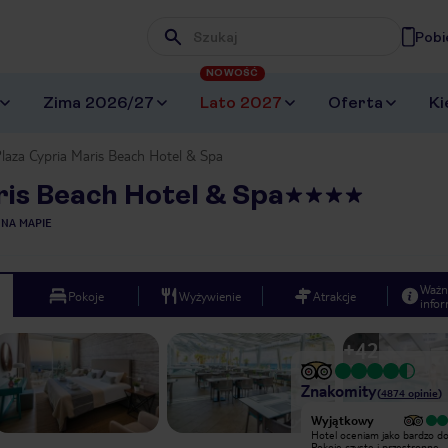
Pobi
Wpisz frazę, której szukasz
NOWOŚĆ
Zima 2026/27
Lato 2027
Oferta
Ki
laza Cypria Maris Beach Hotel & Spa
is Beach Hotel & Spa
 NA MAPIE
Ważn
Pokoje
Wyżywienie
Atrakcje
infor
+
42
Znakomity
(
4874
opinie
)
Wyjątkowy
Wyjątkowy
Bardzo ładne położenie hotelu,
Hotel oceniam jako bardzo do
jedzenie przepyszne, Jeżeli
Pokoje czyste i przestronne,