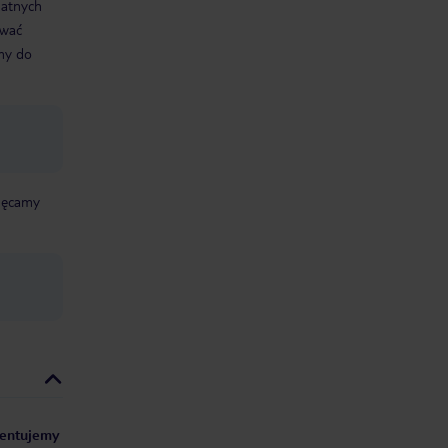
datnych
ować
śmy do
chęcamy
ezentujemy