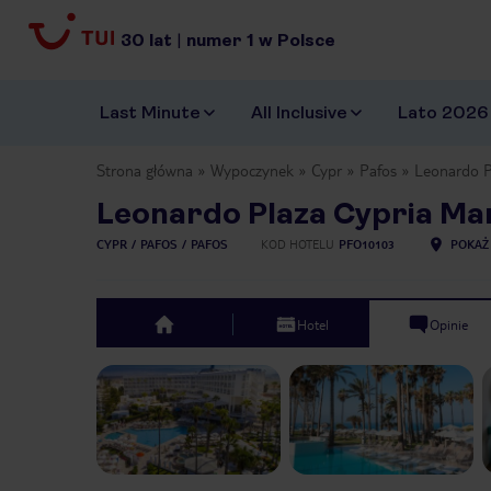
30
lat
|
numer
1
w Polsce
Last Minute
All Inclusive
Lato 2026
Strona główna
Wypoczynek
Cypr
Pafos
Leonardo P
Leonardo Plaza Cypria Mar
CYPR
PAFOS
PAFOS
KOD HOTELU
PFO10103
POKAŻ
Hotel
Opinie
top
Previous slide