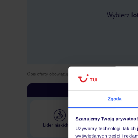
Wybierz
lo
Opis oferty obowiązuje dla wyjazdów w terminie
od
13 lis
Zgoda
Szanujemy Twoją prywatno
Największe biuro podr
Lider niskich cen
w Polsce
Używamy technologii takich 
wyświetlanych treści i rekla