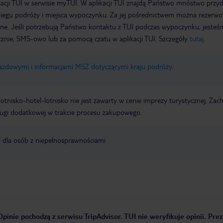
acji TUI w serwisie myTUI. W aplikacji TUI znajdą Państwo mnóstwo przy
biegu podróży i miejsca wypoczynku. Za jej pośrednictwem można rezerw
wne. Jeśli potrzebują Państwo kontaktu z TUI podczas wypoczynku, jeste
icznie, SMS-owo lub za pomocą czatu w aplikacji TUI. Szczegóły
tutaj
.
jazdowymi i informacjami MSZ dotyczącymi kraju podróży
.
e lotnisko-hotel-lotnisko nie jest zawarty w cenie imprezy turystycznej. Za
ługi dodatkowej w trakcie procesu zakupowego.
y dla osób z niepełnosprawnościami
Opinie pochodzą z serwisu TripAdvisor. TUI nie weryfikuje opinii. Pr