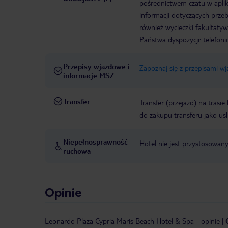
pośrednictwem czatu w aplik
informacji dotyczących prze
również wycieczki fakultaty
Państwa dyspozycji: telefon
Przepisy wjazdowe i
Zapoznaj się z przepisami w
informacje MSZ
Transfer
Transfer (przejazd) na trasi
do zakupu transferu jako us
Niepełnosprawność
Hotel nie jest przystosowan
ruchowa
Opinie
Leonardo Plaza Cypria Maris Beach Hotel & Spa
-
opinie
|