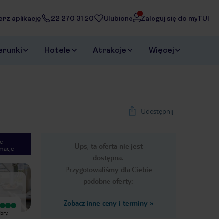
erz aplikację
22 270 31 20
Ulubione
Zaloguj się do myTUI
erunki
Hotele
Atrakcje
Więcej
Udostępnij
e
Ups, ta oferta nie jest
macje
1
/
48
dostępna.
Next slide
Przygotowaliśmy dla Ciebie
podobne oferty:
Zobacz inne ceny i terminy
»
Wyjątkowy
Wyjątkowy
bry.
Super , polecamy Trochę bardziej
Hotel bardzo dobry, jestem bardzo
mogłyby panie sprzątające przykładać
zadowolony z pobytu. Mieliśmy pokój