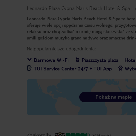
Leonardo Plaza Cypria Maris Beach Hotel & Spa
-
Leonardo Plaza Cypria Maris Beach Hotel & Spa to hote
oferuje wiele opcji spędzania czasu wolnego: przygotow
relaksu oraz chcą zadbać o urodę mogą skorzystać ze st
umili gościom muzyka grana na żywo oraz smaczne drin
Najpopularniejsze udogodnienia:
Darmowe Wi-Fi
Piaszczysta plaża
Hote
TUI Service Center 24/7 + TUI App
Wybó
Pokaż na mapie
Znakomity
(4874 opinie)