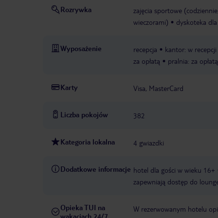
Rozrywka
zajęcia sportowe (codziennie
wieczorami)
dyskoteka dla
Wyposażenie
recepcja
kantor: w recepcji
za opłatą
pralnia: za opłatą
Karty
Visa, MasterCard
Liczba pokojów
382
Kategoria lokalna
4 gwiazdki
Dodatkowe informacje
hotel dla gości w wieku 16+
zapewniają dostęp do loung
Opieka TUI na
W rezerwowanym hotelu opiek
wakacjach 24/7