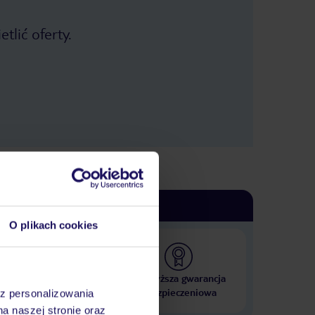
spacer 7.30-8.30, zarezerwować,
niestety inni rezerwują od wczesnych
tlić oferty.
godzin i nie ma wyjścia.. Teren hotelu
zadbany, otwarte jakuzzi, basen z
dostepem do baru bezposrednim,
mala, ale ladna plaza, przewaga
piasku ( tylko w wodzie kamienie),
ogólnie jak nie jesteście osobami
które lubią się o byle pierdołe
przyczepić to będziecie zadowoleni,
Jakies drobne mankamenty można
dostrzec jak w każdym hotelu.
Ogolnie polecam !
O plikach cookies
 000 hoteli w ponad 50
Najwyższa gwarancja
krajach
ubezpieczeniowa
az personalizowania
na naszej stronie oraz