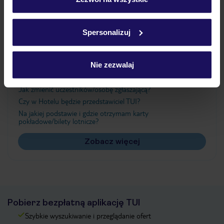
Szczegółowe informacje o plikach cookie znajdziesz
w
polityce plików cookies
oraz
polityce prywatności
.
Ważne informacje
Spersonalizuj
Nie zezwalaj
Często zadawane pytania
Jak zmienić uczestników/osobę zgłaszającą?
Czy w Hotelu będzie przedstawiciel TUI?
Na jakiej podstawie i gdzie otrzymam karty
pokładowe/bilety lotnicze?
Zobacz więcej
Pobierz bezpłatną aplikację TUI
Szybkie wyszukiwanie i przeglądanie ofert