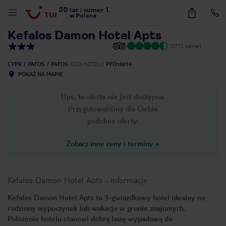
30
1
1
/
37
lat
|
numer
w Polsce
Kefalos Damon Hotel Apts
(2772 opinie)
CYPR
PAFOS
PAFOS
KOD HOTELU
PFO10014
POKAŻ NA MAPIE
Ups, ta oferta nie jest dostępna.
Przygotowaliśmy dla Ciebie
podobne oferty:
Zobacz inne ceny i terminy
»
Kefalos Damon Hotel Apts
-
informacje
Kefalos Damon Hotel Apts to 3-gwiazdkowy hotel idealny na
rodzinny wypoczynek lub wakacje w gronie znajomych.
nute
Położenie hotelu stanowi dobrą bazę wypadową do