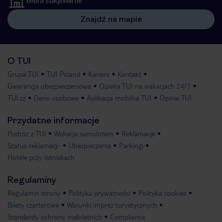
Biura stacjonarne
Znajdź na mapie
O TUI
Grupa TUI
TUI Poland
Kariera
Kontakt
Gwarancja ubezpieczeniowa
Opieka TUI na wakacjach 24/7
TUI.cz
Dane osobowe
Aplikacja mobilna TUI
Opinie TUI
Przydatne informacje
Podróż z TUI
Wakacje samolotem
Reklamacje
Status reklamacji
Ubezpieczenia
Parkingi
Hotele przy lotniskach
Regulaminy
Regulamin strony
Polityka prywatności
Polityka cookies
Bilety czarterowe
Warunki imprez turystycznych
Standardy ochrony małoletnich
Compliance