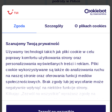
podróży w Polsce
Zgoda
Szczegóły
O plikach cookies
Hotel
Szanujemy Twoją prywatność
Opinie
Używamy technologii takich jak pliki cookie w celu
poprawy komfortu użytkowania strony oraz
personalizowania wyświetlanych treści i reklam. Pliki
cookie wykorzystywane są także do analizowania ruchu
Pokoje
na naszej stronie oraz oferowania funkcji mediów
społecznościowych. Brak zgody lub jej wycofanie może
negatywnie wpłynąć na niektóre funkcje strony.
Wyżywienie
Klikając „Zezwól na wszystkie” wyrażasz zgodę na
umieszczenie wszystkich plików cookie. Możesz jednak
personalizować swój wybór wchodząc w zakładkę
Atrakcje
„Szczegóły”
Zezwól na wszystkie