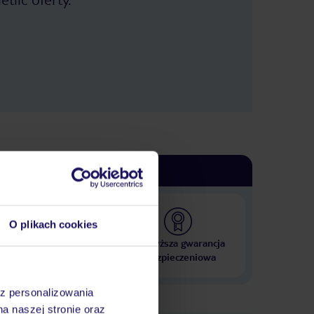
O plikach cookies
 000 hoteli w ponad 50
Najwyższa gwarancja
krajach
ubezpieczeniowa
az personalizowania
na naszej stronie oraz