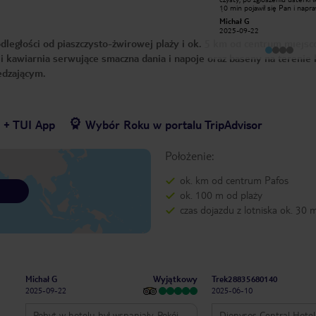
hotelu, który był bardzo przyjemny.
10 min pojawił się Pan i napraw
Jest to bardzo ładny hotel w stylu
Śniadania pyszne. Pani Santa 
Maureen C
Michał G
greckim i w dobrej lokalizacji w
recepcji bardzo pomocna, za
2017-05-16
2025-09-22
mieście, gdzie wszystko jest pod
uprzejma i uśmiechnięta. Gdy
odległości od piaszczysto-żwirowej plaży i ok. 5 km od centrum miejs
ręką i nie obejmuje to dużo
pojawia się problem od razu 
chodzenia w dowolne miejsce.
rozwiązuje.
 kawiarnia serwujące smaczna dania i napoje oraz baseny na terenie 
Personel jest bardzo przyjazny.
Jedzenie jest ograniczone w
iedzającym.
wyborze. Jedyne co nam się nie
podobało to szklane drzwi do łazienki,
przez co brakuje prywatności!
Jednak, wrócimy do tego hotelu,
ponieważ zlokalizowany jest blisko
wszystkiego.
7 + TUI App
Wybór Roku w portalu TripAdvisor
Położenie:
ok. km od centrum Pafos
ok. 100 m od plaży
czas dojazdu z lotniska ok. 30 
Wyjątkowy
Michał G
Trek28835680140
2025-09-22
2025-06-10
Pobyt w hotelu był wspaniały. Pokój
Dionysos Central Hotel