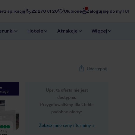
erz aplikację
22 270 31 20
Ulubione
Zaloguj się do myTUI
erunki
Hotele
Atrakcje
Więcej
Udostępnij
e
Ups, ta oferta nie jest
macje
1
/
19
dostępna.
Next slide
Przygotowaliśmy dla Ciebie
podobne oferty:
Zobacz inne ceny i terminy
»
Wyjątkowy
Wyjątkowy
 Pokój
Dionysos Central Hotel znajduje się
Hotel bardzo fajny ulokowany w
w ciągu
100 m od promenady Starego
fajnym miejscu dobre jedzenie,