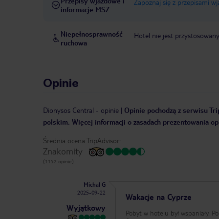
Przepisy wjazdowe i
Zapoznaj się z przepisami w
informacje MSZ
Niepełnosprawność
Hotel nie jest przystosowan
ruchowa
Opinie
Dionysos Central
-
opinie
|
Opinie pochodzą z serwisu Tri
polskim. Więcej informacji o zasadach prezentowania opi
Średnia ocena TripAdvisor:
Znakomity
(1152 opinie)
Michał G
2025-09-22
Wakacje na Cyprze
Wyjątkowy
Pobyt w hotelu był wspaniały. Pok