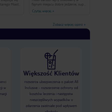
w tym hotelu!
tarego Miasta
fajnym miejscu dobre jedzenie, super
im tydzień na
obsługa i sympatyczni barmani.
Czytaj więcej
»
a. Kategoria
Pokoje czyste codziennie sprzątane
na trzy
ręczniki wymieniane każdego dnia,
eszcze mały
fajny basen oraz super zabawy które
Zobacz więcej opinii
»
 gościa czeka
organizuje menager hotelu szczerze
a mineralna i
polecam
zycji są
raz herbata.
ż gruby
cie frote.
raz wiatrak
dnoszą
ence do
metyków
Większość Klientów
czniki
Pokoje
 - czystość
ienci
rozszerza ubezpieczenia o pakiet All
ysokim
ji w
Inclusive - rozszerzenie ochrony od
 czysty i
nacji
kosztów leczenia i następstw
ga
rzyjazna.
nieszczęśliwych wypadków o
o kategorii
zdarzenia zaistniałe pod wpływem
same produkty,
alkoholu