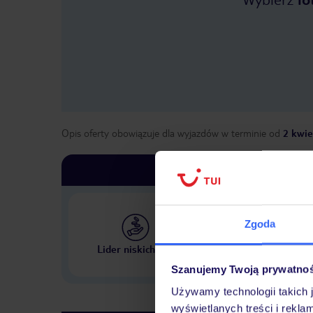
Opis oferty obowiązuje dla wyjazdów w terminie
od
2 kwie
Zgoda
Największe biuro podr
Lider niskich cen
w Polsce
Szanujemy Twoją prywatno
Używamy technologii takich 
wyświetlanych treści i rekla