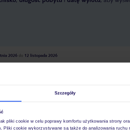
tnia 2026
do
12 listopada 2026
Dlaczego warto wybrać TUI?
Szczegóły
óży
Tylko u nas opieka na
10
30 lat w Polsce
wakacjach 24/7
ść
jak pliki cookie w celu poprawy komfortu użytkowania strony or
m. Pliki cookie wykorzystywane są także do analizowania ruchu 