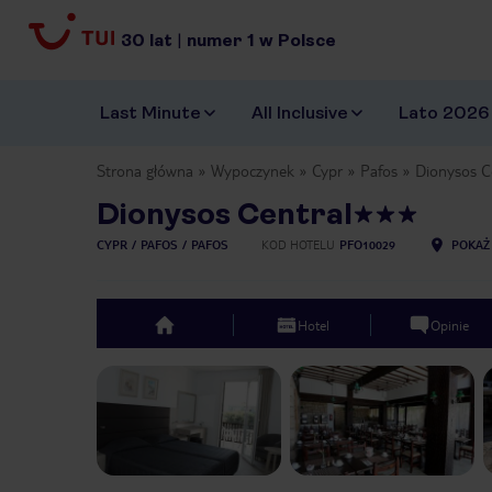
30
lat
|
numer
1
w Polsce
Last Minute
All Inclusive
Lato 2026
Strona główna
Wypoczynek
Cypr
Pafos
Dionysos C
Dionysos Central
CYPR
PAFOS
PAFOS
KOD HOTELU
PFO10029
POKAŻ
Hotel
Opinie
top
Previous slide