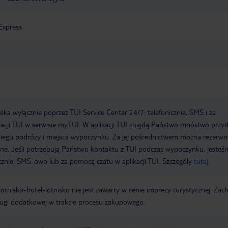
Express
a wyłącznie poprzez TUI Service Center 24/7: telefonicznie, SMS i za
acji TUI w serwisie myTUI. W aplikacji TUI znajdą Państwo mnóstwo przy
biegu podróży i miejsca wypoczynku. Za jej pośrednictwem można rezerw
wne. Jeśli potrzebują Państwo kontaktu z TUI podczas wypoczynku, jeste
icznie, SMS-owo lub za pomocą czatu w aplikacji TUI. Szczegóły
tutaj
.
e lotnisko-hotel-lotnisko nie jest zawarty w cenie imprezy turystycznej. Za
ługi dodatkowej w trakcie procesu zakupowego.