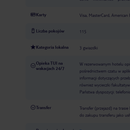
Karty
Visa, MasterCard, American 
Liczba pokojów
115
Kategoria lokalna
3 gwiazdki
Opieka TUI na
W rezerwowanym hotelu opiek
wakacjach 24/7
pośrednictwem czatu w aplik
informacji dotyczących prze
również wycieczki fakultaty
Państwa dyspozycji: telefon
Transfer
Transfer (przejazd) na trasi
do zakupu transferu jako us