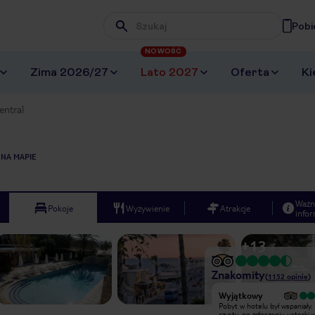
Pobi
Wpisz frazę, której szukasz
NOWOŚĆ
Zima 2026/27
Lato 2027
Oferta
Ki
entral
 NA MAPIE
Ważn
Pokoje
Wyżywienie
Atrakcje
infor
+
13
Znakomity
(
1152
opinie
)
Bardzo dobry
Wyjątkowy
Moja córka i ja właśnie wróciliśmy z
Pobyt w hotelu był wspaniały.
tygodniowego pobytu w Dionysos
czysty, po zgłoszeniu usterki 