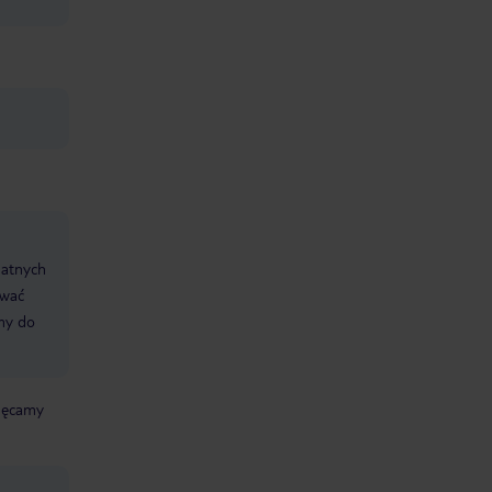
datnych
ować
śmy do
chęcamy