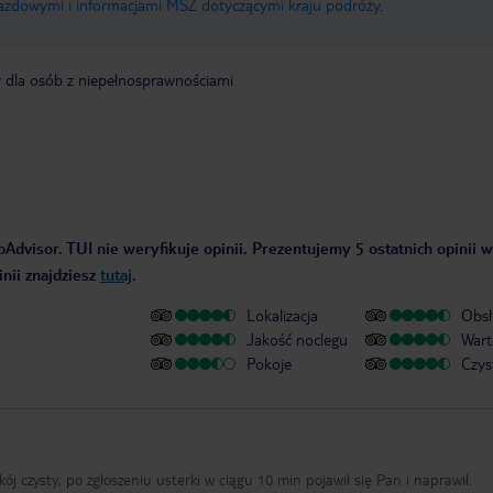
jazdowymi i informacjami MSZ dotyczącymi kraju podróży
.
y dla osób z niepełnosprawnościami
pAdvisor. TUI nie weryfikuje opinii. Prezentujemy 5 ostatnich opinii 
nii znajdziesz
tutaj
.
Lokalizacja
Obsł
Jakość noclegu
Wart
Pokoje
Czys
ój czysty, po zgłoszeniu usterki w ciągu 10 min pojawił się Pan i naprawił.