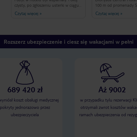
czysty, po zgłoszeniu usterki w ciągu
100 m od promenady S
10 min pojawił się Pan i naprawił.
w Pafos. Spędziłem w n
Czytaj więcej
»
Czytaj więcej
»
Śniadania pyszne. Pani Santa z
przełomie maja i czerwc
recepcji bardzo pomocna, zawsze
obiektu określona jest 
uprzejma i uśmiechnięta. Gdy pojawia
gwiazdki, ja dodałbym j
się problem od razu go rozwiązuje.
plus. Po przyjeździe na
mała butelka wina, wod
Rozszerz ubezpieczenie i ciesz się wakacjami w pełni
talerz owoców. Do dyspo
również kawy instant o
Gość otrzymuje równie
szlafrok kąpielowy i kap
Sprawna klimatyzacja o
sufitowy dodatkowo po
komfort pobytu. W łazi
dyspozycji zestaw kos
689 420 zł
Aż 9002
kąpielowych i mydło. Rę
zmieniane co dwa dni. 
sprzątane są codziennie
 wyniósł koszt obsługi medycznej
w przypadku tylu rezerwacji Kl
pozostaje na bardzo w
pokryty jednorazowo przez
otrzymali zwrot kosztów wakac
poziomie. Teren obiektu
ubezpieczyciela
ramach ubezpieczenia od rezyg
bardzo zadbany. Obsłu
kompetentna i bardzo p
Śniadania adekwatne d
hotelu, codziennie te 