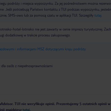
biegu podróży i miejsca wypoczynku. Za jej pośrednictwem można rezerw
wne. Jeśli potrzebują Państwo kontaktu z TUI podczas wypoczynku, jeste
icznie, SMS-owo lub za pomocą czatu w aplikacji TUI. Szczegóły
tutaj
.
e lotnisko-hotel-lotnisko nie jest zawarty w cenie imprezy turystycznej. Za
ługi dodatkowej w trakcie procesu zakupowego.
jazdowymi i informacjami MSZ dotyczącymi kraju podróży
.
y dla osób z niepełnosprawnościami
Advisor. TUI nie weryfikuje opinii. Prezentujemy 5 ostatnich opinii w
nii znajdziesz
tutaj
.