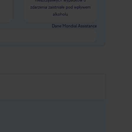
nie toleruje
zdarzenia zaistniałe pod wpływem
jdzie ani mleka
alkoholu
ji czy w
ępuje.
Dane Mondial Assistance