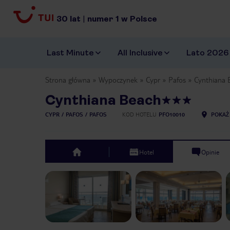
30
lat
|
numer
1
w Polsce
Last Minute
All Inclusive
Lato 2026
Strona główna
Wypoczynek
Cypr
Pafos
Cynthiana 
Cynthiana Beach
CYPR
PAFOS
PAFOS
KOD HOTELU
PFO10010
POKAŻ
Hotel
Opinie
top
Previous slide