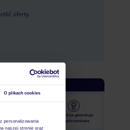
tlić oferty.
O plikach cookies
 000 hoteli w ponad 50
Najwyższa gwarancja
krajach
ubezpieczeniowa
az personalizowania
na naszej stronie oraz