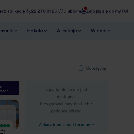
erz aplikację
22 270 31 20
Ulubione
Zaloguj się do myTUI
erunki
Hotele
Atrakcje
Więcej
Udostępnij
e
Ups, ta oferta nie jest
macje
1
/
27
dostępna.
Next slide
Przygotowaliśmy dla Ciebie
podobne oferty:
Zobacz inne ceny i terminy
»
Bardzo dobry
Wyjątkowy
ażą,
Super lokalizacja hotelu, wspaniałe
Naprawdę miłe zaskoczenie i
ym i
widoki z balkonu (przy wybraniu opcji
polecam każdemu. Jak na trzy