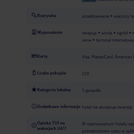
Rozrywka
przedstawienia
wieczory t
Wyposażenie
recepcja
winda
ogród
cenie
terminal internetowy
Karty
Visa, MasterCard, American 
Liczba pokojów
230
Kategoria lokalna
3 gwiazdki
Dodatkowe informacje
hotel nie akceptuje zwierząt
Opieka TUI na
W rezerwowanym hotelu opiek
wakacjach 24/7
pośrednictwem czatu w aplik