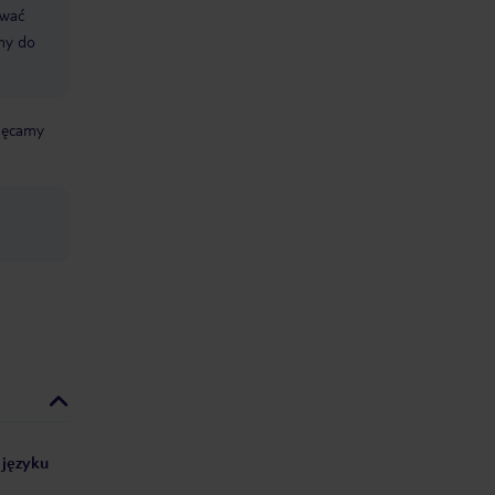
ować
śmy do
chęcamy
 języku