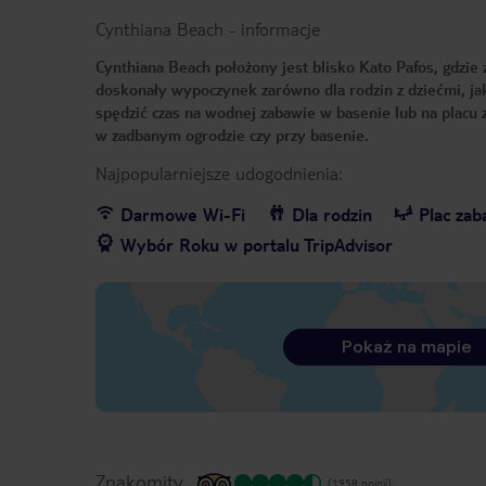
Cynthiana Beach
-
informacje
Cynthiana Beach położony jest blisko Kato Pafos, gdzie 
doskonały wypoczynek zarówno dla rodzin z dziećmi, jak
spędzić czas na wodnej zabawie w basenie lub na placu
w zadbanym ogrodzie czy przy basenie.
Najpopularniejsze udogodnienia:
Darmowe Wi-Fi
Dla rodzin
Plac za
Wybór Roku w portalu TripAdvisor
Pokaż na mapie
Znakomity
(1958 opinii)