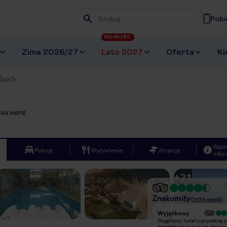
Pobi
Wpisz frazę, której szukasz
NOWOŚĆ
Zima 2026/27
Lato 2027
Oferta
Ki
Beach
 NA MAPIE
Ważn
Pokoje
Wyżywienie
Atrakcje
infor
+
21
Znakomity
(
1958
opinii
)
Bardzo dobry
Wyjątkowy
Hotel przepięknie położony, widok z
Wyjątkowy hotel z prywatną pl
balkonu cudowny, codzienne
bezpłatnym serwisem plażow