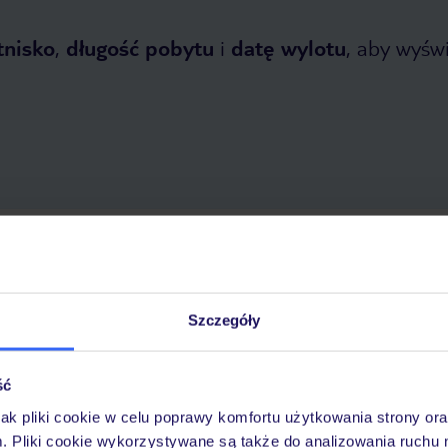
tnisko
,
długość pobytu
i
datę wylotu
, aby wyświe
tnia 2026
do
12 listopada 2026
Dlaczego warto wybrać TUI?
Szczegóły
ść
óży
Tylko u nas opieka na
10
30 lat w Polsce
wakacjach 24/7
jak pliki cookie w celu poprawy komfortu użytkowania strony or
m. Pliki cookie wykorzystywane są także do analizowania ruchu 