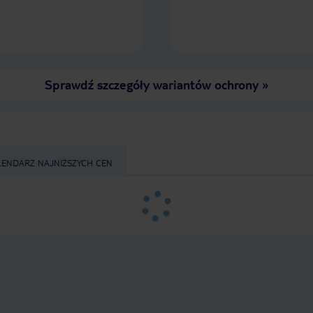
studenckiej. Jeśli ktoś 
laktozy to tutaj nie zna
bez laktozy ani informac
danym daniu ono wyst
Sprawdź szczegóły wariantów ochrony
»
LENDARZ NAJNIŻSZYCH CEN