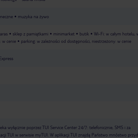
aneczne
muzyka na żywo
taras
sklep z pamiątkami
minimarket
butik
Wi-Fi: w całym hotelu, 
: w cenie
parking: w zależności od dostępności, niestrzeżony: w cenie
Express
a wyłącznie poprzez TUI Service Center 24/7: telefonicznie, SMS i za
acji TUI w serwisie myTUI. W aplikacji TUI znajdą Państwo mnóstwo przy