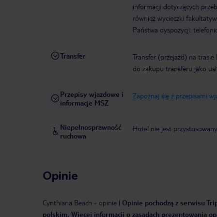
informacji dotyczących prze
również wycieczki fakultaty
Państwa dyspozycji: telefon
Transfer
Transfer (przejazd) na trasi
do zakupu transferu jako us
Przepisy wjazdowe i
Zapoznaj się z przepisami w
informacje MSZ
Niepełnosprawność
Hotel nie jest przystosowan
ruchowa
Opinie
Cynthiana Beach
-
opinie
|
Opinie pochodzą z serwisu Trip
polskim. Więcej informacji o zasadach prezentowania opi