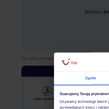
Wybierz
lo
Opis oferty obowiązuje dla wyjazdów w terminie
od
2 kwie
Zgoda
Szanujemy Twoją prywatno
Największe biuro podr
Lider niskich cen
w Polsce
Używamy technologii takich 
wyświetlanych treści i rekla