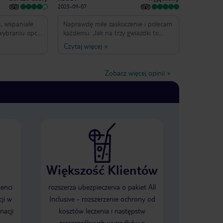
2025-09-07
u, wspaniałe
Naprawdę miłe zaskoczenie i polecam
wybraniu opcji
każdemu. Jak na trzy gwiazdki to
 i czyste
naprawdę jest super, po
Czytaj więcej
»
 z balkonem na
tygodniowym pobycie dałbym mu
nocnej. Morze
nawet cztery. Przede wszystkim Hotel
słychać było
był bardzo czysty co moim zdaniem
Zobacz więcej opinii
»
rzony przy
jest najważniejsze, piękne widoki,
morskiej to
super basen ( od 0,4m do 3m
ególnie dla
głębokości), super dojazd do centrum
tko byłoby
Pafos.
sze wrażenia
cje HB.
ania nawet OK,
ajwyższej klasy
ło, jakieś
Większość Klientów
ednak kolacje
ania jakby
róbowałem 3
ienci
rozszerza ubezpieczenia o pakiet All
iekawego,
ji w
Inclusive - rozszerzenie ochrony od
antazji. Dało
nacji
kosztów leczenia i następstw
to wszystko
jak na stołówce
nieszczęśliwych wypadków o