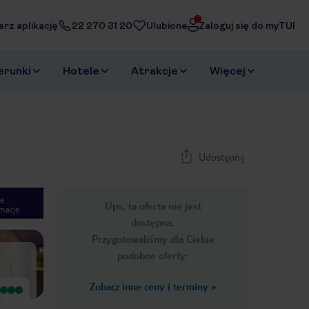
erz aplikację
22 270 31 20
Ulubione
Zaloguj się do myTUI
erunki
Hotele
Atrakcje
Więcej
Udostępnij
e
Ups, ta oferta nie jest
macje
1
/
29
dostępna.
Next slide
Przygotowaliśmy dla Ciebie
podobne oferty:
Zobacz inne ceny i terminy
»
Wyjątkowy
Wyjątkowy
.
Wspaniały Hotel. Doskonała obsługa
Miło wspominamy pobyt w tym
- specjalne podziekowania dla Pani
hotelu. Przemiła obsługa na