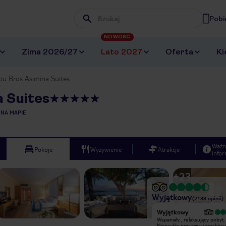
Pobi
Wpisz frazę, której szukasz
NOWOŚĆ
Zima 2026/27
Lato 2027
Oferta
Ki
ou Bros Asimina Suites
 Suites
 NA MAPIE
Ważn
Pokoje
Wyżywienie
Atrakcje
infor
+
23
Wyjątkowy
(
2188
opinii
)
Wyjątkowy
Wyjątkowy
Spędziliśmy w hotelu wspaniały
Wspaniały , relaksujący pobyt 
tydzień. Polecam pobyt ze względu
Niezwykle przyjazny i troskliwy