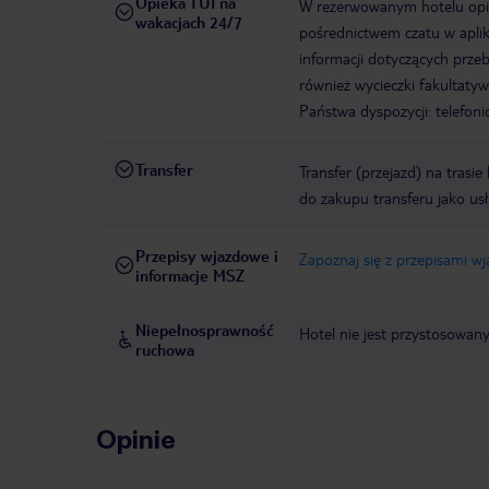
Opieka TUI na
W rezerwowanym hotelu opiek
wakacjach 24/7
pośrednictwem czatu w aplik
informacji dotyczących prze
również wycieczki fakultaty
Państwa dyspozycji: telefon
Transfer
Transfer (przejazd) na trasi
do zakupu transferu jako us
Przepisy wjazdowe i
Zapoznaj się z przepisami w
informacje MSZ
Niepełnosprawność
Hotel nie jest przystosowan
ruchowa
Opinie