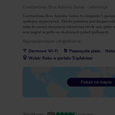
Constantinou Bros Asimina Suites
-
informacje
Constantinou Bros Asimina Suites to elegancki 5-gwiazd
spokojny wypoczynek. Obiekt położony jest bezpośredn
mają do swojej dyspozycji luksusową strefę spa, gdzi
oraz pograć w golfa na okolicznych polach golfowych.
Najpopularniejsze udogodnienia:
Darmowe Wi-Fi
Piaszczysta plaża
Hote
Wybór Roku w portalu TripAdvisor
Pokaż na mapie
Wyjątkowy
(2188 opinii)