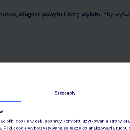
tnisko
,
długość pobytu
i
datę wylotu
, aby wyświe
tnia 2026
do
12 listopada 2026
Dlaczego warto wybrać TUI?
Szczegóły
ść
óży
Tylko u nas opieka na
10
30 lat w Polsce
wakacjach 24/7
jak pliki cookie w celu poprawy komfortu użytkowania strony or
m. Pliki cookie wykorzystywane są także do analizowania ruchu 