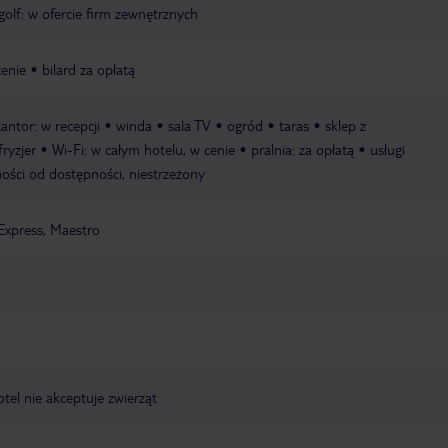
golf: w ofercie firm zewnętrznych
cenie
bilard za opłatą
antor: w recepcji
winda
sala TV
ogród
taras
sklep z
fryzjer
Wi-Fi: w całym hotelu, w cenie
pralnia: za opłatą
usługi
ności od dostępności, niestrzeżony
Express, Maestro
otel nie akceptuje zwierząt