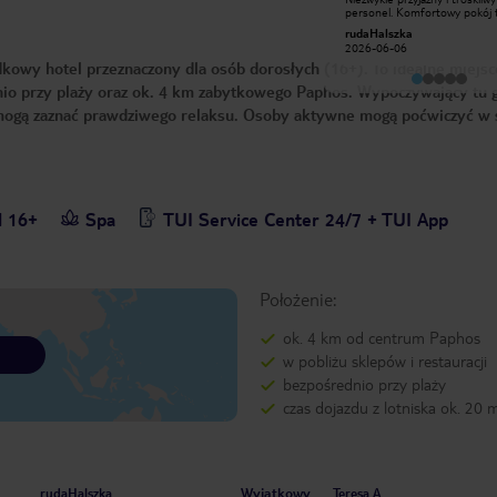
na: bardzo przyjazny personel,
personel. Komfortowy pokój 
nieskazitelną czystość w całym
suit z widokiem na morze. Do
Krystain W
rudaHalszka
hotelu( dotyczy to także toalet przy
wybór potraw i napojów. Okol
2014-04-22
2026-06-06
prywatnej plaży
spokojna,
kowy hotel przeznaczony dla osób dorosłych (16+). To idealne miejsc
hotelowej),wykwintną kuchnię.
Dodam, że na pewno wrócimy w to
io przy plaży oraz ok. 4 km zabytkowego Paphos. Wypoczywający tu 
miejsce, bo daje ono gwarancje
relaksującego w pełni odpoczynku.
e mogą zaznać prawdziwego relaksu. Osoby aktywne mogą poćwiczyć w 
l 16+
Spa
TUI Service Center 24/7 + TUI App
Położenie:
ok. 4 km od centrum Paphos
w pobliżu sklepów i restauracji
bezpośrednio przy plaży
czas dojazdu z lotniska ok. 20 
Wyjątkowy
rudaHalszka
Teresa A