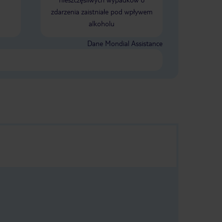
powitanie wino i owoce a dzień przed
zdarzenia zaistniałe pod wpływem
odlotem w pokoju stał szampan. Jak
alkoholu
już pisałam wcześniej obsługa na
najwyższym poziomie, ale hotel
wymagałby już odnowienia, może
Dane Mondial Assistance
kiedyś się doczeka. Przy hotelu jest
promenada , którą można dojść do
Portu tj. około 1 godzina spacerkiem
lub taksówką ok 10 euro.