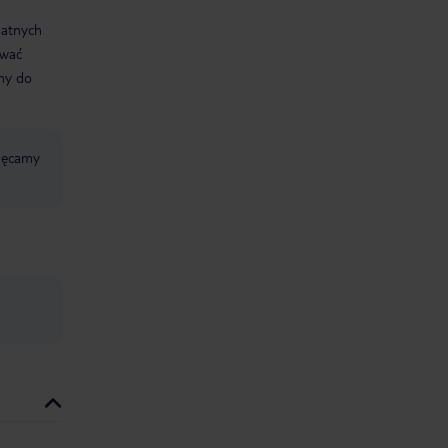
datnych
ować
śmy do
chęcamy