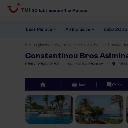
30
lat
|
numer
1
w Polsce
Last Minute
All Inclusive
Lato 2026
Strona główna
Wypoczynek
Cypr
Pafos
Constantin
Constantinou Bros Asimina
CYPR
PAFOS
PAFOS
KOD HOTELU
PFO10309
POKAŻ
Hotel
Opinie
top
Previous slide