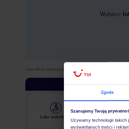
Wybierz
lo
Opis oferty obowiązuje dla wyjazdów w terminie
od
2 kwie
Zgoda
Szanujemy Twoją prywatno
Największe biuro podr
Lider niskich cen
w Polsce
Używamy technologii takich 
wyświetlanych treści i rekla