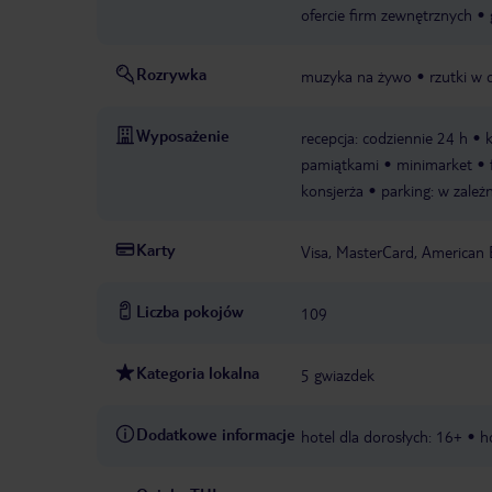
ofercie firm zewnętrznych
Rozrywka
muzyka na żywo
rzutki w 
Wyposażenie
recepcja: codziennie 24 h
k
pamiątkami
minimarket
konsjerża
parking: w zależ
Karty
Visa, MasterCard, American 
Liczba pokojów
109
Kategoria lokalna
5 gwiazdek
Dodatkowe informacje
hotel dla dorosłych: 16+
h