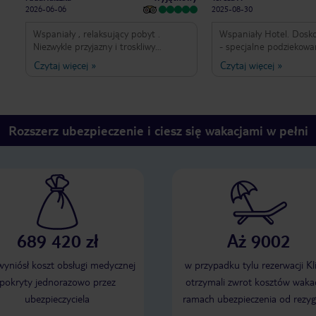
2026-06-06
2025-08-30
Wspaniały , relaksujący pobyt .
Wspaniały Hotel. Dosk
Niezwykle przyjazny i troskliwy
- specjalne podziekowa
personel. Komfortowy pokój typu suit
Joanny Pokoje dobre Wyżywienie
Czytaj więcej
»
Czytaj więcej
»
z widokiem na morze. Doskonały
wyjatkowe Leżaków pod
wybór potraw i napojów. Okolica
Atmosfera Atmosfera A
spokojna,
Rozszerz ubezpieczenie i ciesz się wakacjami w pełni
689 420 zł
Aż 9002
 wyniósł koszt obsługi medycznej
w przypadku tylu rezerwacji Kl
pokryty jednorazowo przez
otrzymali zwrot kosztów wakac
ubezpieczyciela
ramach ubezpieczenia od rezyg