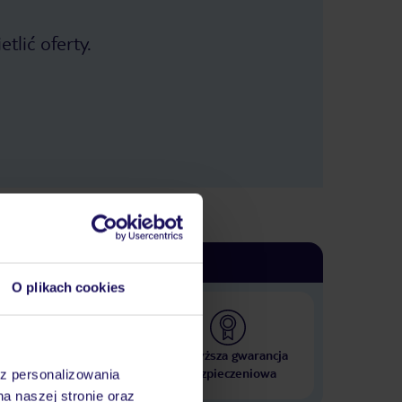
tlić oferty.
O plikach cookies
 000 hoteli w ponad 50
Najwyższa gwarancja
krajach
ubezpieczeniowa
az personalizowania
na naszej stronie oraz