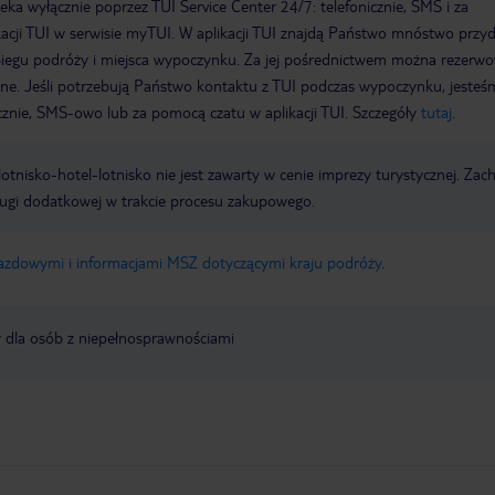
a wyłącznie poprzez TUI Service Center 24/7: telefonicznie, SMS i za
acji TUI w serwisie myTUI. W aplikacji TUI znajdą Państwo mnóstwo przy
biegu podróży i miejsca wypoczynku. Za jej pośrednictwem można rezerw
wne. Jeśli potrzebują Państwo kontaktu z TUI podczas wypoczynku, jeste
icznie, SMS-owo lub za pomocą czatu w aplikacji TUI. Szczegóły
tutaj
.
e lotnisko-hotel-lotnisko nie jest zawarty w cenie imprezy turystycznej. Za
ługi dodatkowej w trakcie procesu zakupowego.
jazdowymi i informacjami MSZ dotyczącymi kraju podróży
.
y dla osób z niepełnosprawnościami