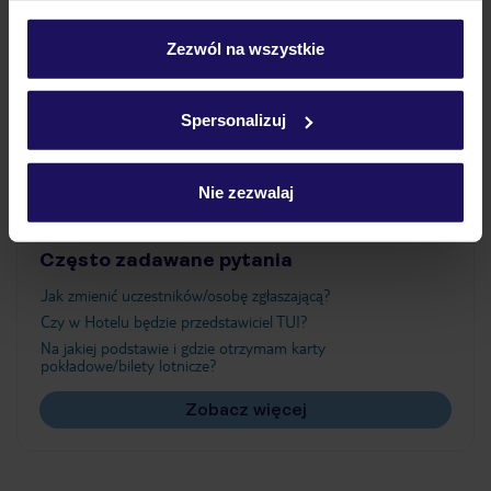
Wyżywienie
personalizować swój wybór wchodząc w zakładkę
„Szczegóły”
Zezwól na wszystkie
Szczegółowe informacje o plikach cookie znajdziesz
Atrakcje
w
polityce plików cookies
oraz
polityce prywatności
.
Spersonalizuj
Ważne informacje
Nie zezwalaj
Często zadawane pytania
Jak zmienić uczestników/osobę zgłaszającą?
Czy w Hotelu będzie przedstawiciel TUI?
Na jakiej podstawie i gdzie otrzymam karty
pokładowe/bilety lotnicze?
Zobacz więcej