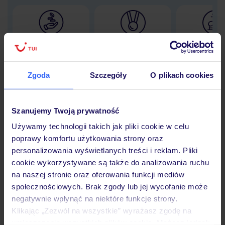
Lider niskich cen
Największe biuro
30 lat w P
podróży w Polsce
Zgoda
Szczegóły
O plikach cookies
Szanujemy Twoją prywatność
Hotel
Używamy technologii takich jak pliki cookie w celu
poprawy komfortu użytkowania strony oraz
Opinie
personalizowania wyświetlanych treści i reklam. Pliki
cookie wykorzystywane są także do analizowania ruchu
na naszej stronie oraz oferowania funkcji mediów
Pokoje
społecznościowych. Brak zgody lub jej wycofanie może
negatywnie wpłynąć na niektóre funkcje strony.
Klikając „Zezwól na wszystkie” wyrażasz zgodę na
umieszczenie wszystkich plików cookie. Możesz jednak