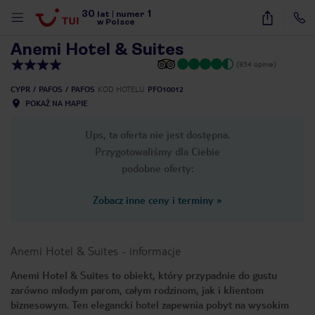
30
1
1
/
57
lat
|
numer
w Polsce
Anemi Hotel & Suites
(834 opinie)
CYPR
PAFOS
PAFOS
KOD HOTELU
PFO10012
POKAŻ NA MAPIE
Ups, ta oferta nie jest dostępna.
Przygotowaliśmy dla Ciebie
podobne oferty:
Zobacz inne ceny i terminy
»
Anemi Hotel & Suites
-
informacje
Anemi Hotel & Suites to obiekt, który przypadnie do gustu
zarówno młodym parom, całym rodzinom, jak i klientom
nute
biznesowym. Ten elegancki hotel zapewnia pobyt na wysokim