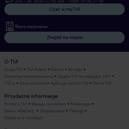
pon. – pt. 08:00–22:00, sob. – niedz. 09:00–21:00
Czat w myTUI
Biura stacjonarne
Znajdź na mapie
O TUI
Grupa TUI
TUI Poland
Kariera
Kontakt
Gwarancja ubezpieczeniowa
Opieka TUI na wakacjach 24/7
TUI.cz
Dane osobowe
Aplikacja mobilna TUI
Opinie TUI
Przydatne informacje
Podróż z TUI
Wakacje samolotem
Reklamacje
Status reklamacji
Ubezpieczenia
Parkingi
Hotele przy lotniskach