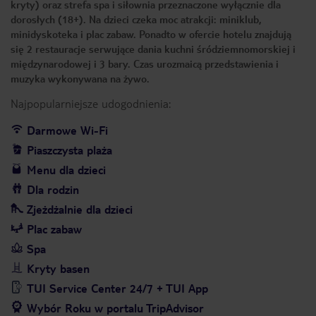
kryty) oraz strefa spa i siłownia przeznaczone wyłącznie dla
dorosłych (18+). Na dzieci czeka moc atrakcji: miniklub,
minidyskoteka i plac zabaw. Ponadto w ofercie hotelu znajdują
się 2 restauracje serwujące dania kuchni śródziemnomorskiej i
międzynarodowej i 3 bary. Czas urozmaicą przedstawienia i
muzyka wykonywana na żywo.
Najpopularniejsze udogodnienia:
Darmowe Wi-Fi
Piaszczysta plaża
Menu dla dzieci
Dla rodzin
Zjeżdżalnie dla dzieci
Plac zabaw
Spa
Kryty basen
TUI Service Center 24/7 + TUI App
Wybór Roku w portalu TripAdvisor