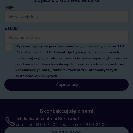
Zapisz się do newslettera
IMIĘ*
E-MAIL*
Wyrażam zgodę na przetwarzanie danych osobowych przez TUI
Poland Sp. z o.o. i TUI Poland Dystrybucja Sp. z o.o. w celach
marketingowych, w zakresie oraz celu wskazanym w
„Informacji o
przetwarzaniu danych osobowych”
, poprzez elektroniczną formę
komunikacji (e-mail), także z użyciem tzw. automatycznych
systemów wywołujących.
Zapisz się
Skontaktuj się z nami
Telefoniczne Centrum Rezerwacji
pon. – pt. 08:00–22:00, sob. – niedz. 09:00–21:00
22 270 31 20