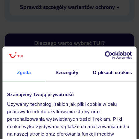
Sprawdź szczegóły wariantów ochrony
»
Dlaczego warto wybrać TUI?
Zgoda
Szczegóły
O plikach cookies
Lider niskich cen
Największe biuro
30 lat w P
podróży w Polsce
Szanujemy Twoją prywatność
Używamy technologii takich jak pliki cookie w celu
poprawy komfortu użytkowania strony oraz
personalizowania wyświetlanych treści i reklam. Pliki
Hotel
cookie wykorzystywane są także do analizowania ruchu
na naszej stronie oraz oferowania funkcji mediów