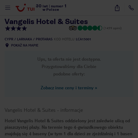
30
1
1
/
43
lat
|
numer
w Polsce
Vangelis Hotel & Suites
(1459 opinii)
CYPR
LARNAKA
PROTARAS
KOD HOTELU
LCA15001
POKAŻ NA MAPIE
Ups, ta oferta nie jest dostępna.
Przygotowaliśmy dla Ciebie
podobne oferty:
Zobacz inne ceny i terminy
»
Vangelis Hotel & Suites
-
informacje
Hotel Vangelis Hotel & Suites oddzielony jest zaledwie ulicą od
piaszczystej plaży. Na terenie tego 4-gwiazdkowego obiektu
nute
znajdują się 4 baseny (w tym 1 dla dzieci ze zjeżdżalnią i 1 basen