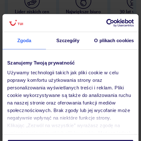
Lider niskich cen
Największe biuro
30 lat w P
podróży w Polsce
Zgoda
Szczegóły
O plikach cookies
Hotel
Szanujemy Twoją prywatność
Używamy technologii takich jak pliki cookie w celu
poprawy komfortu użytkowania strony oraz
Opinie
personalizowania wyświetlanych treści i reklam. Pliki
cookie wykorzystywane są także do analizowania ruchu
na naszej stronie oraz oferowania funkcji mediów
Pokoje
społecznościowych. Brak zgody lub jej wycofanie może
negatywnie wpłynąć na niektóre funkcje strony.
Klikając „Zezwól na wszystkie” wyrażasz zgodę na
Wyżywienie
umieszczenie wszystkich plików cookie. Możesz jednak
personalizować swój wybór wchodząc w zakładkę