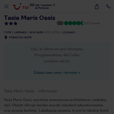
30
1
1
/
20
lat
|
numer
w Polsce
Tasia Maris Oasis
(523 opinie)
CYPR
LARNAKA
AYIA NAPA
KOD HOTELU
LCA20033
POKAŻ NA MAPIE
Ups, ta oferta nie jest dostępna.
Przygotowaliśmy dla Ciebie
podobne oferty:
Zobacz inne ceny i terminy
»
Tasia Maris Oasis
-
informacje
Tasia Maris Oasis wyróżnia nowoczesna architektura i unikalny
styl. Obiekt oferuje bardzo wysoki standard zakwaterowania
nute
oraz pyszną kuchnię. Lokalizacja sprawia, iż jest to idealny hotel