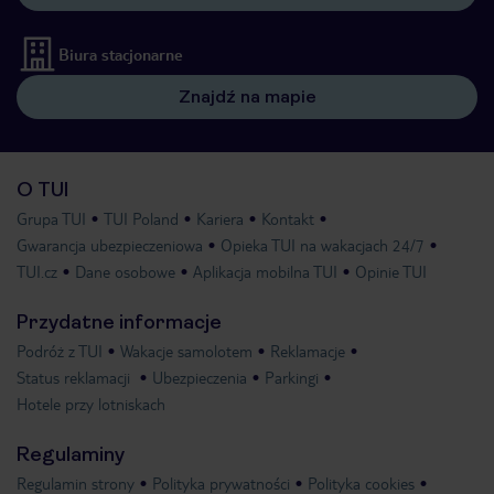
Biura stacjonarne
Znajdź na mapie
O TUI
Grupa TUI
TUI Poland
Kariera
Kontakt
Gwarancja ubezpieczeniowa
Opieka TUI na wakacjach 24/7
TUI.cz
Dane osobowe
Aplikacja mobilna TUI
Opinie TUI
Przydatne informacje
Podróż z TUI
Wakacje samolotem
Reklamacje
Status reklamacji
Ubezpieczenia
Parkingi
Hotele przy lotniskach
Regulaminy
Regulamin strony
Polityka prywatności
Polityka cookies