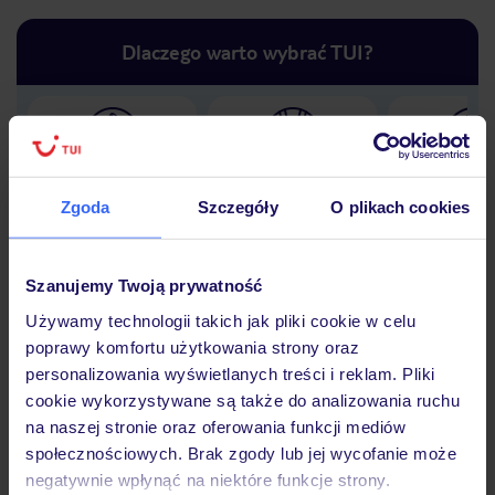
Dlaczego warto wybrać TUI?
Lider niskich cen
Największe biuro
30 lat w P
podróży w Polsce
Zgoda
Szczegóły
O plikach cookies
Szanujemy Twoją prywatność
Używamy technologii takich jak pliki cookie w celu
Hotel
poprawy komfortu użytkowania strony oraz
personalizowania wyświetlanych treści i reklam. Pliki
cookie wykorzystywane są także do analizowania ruchu
Opinie
na naszej stronie oraz oferowania funkcji mediów
społecznościowych. Brak zgody lub jej wycofanie może
negatywnie wpłynąć na niektóre funkcje strony.