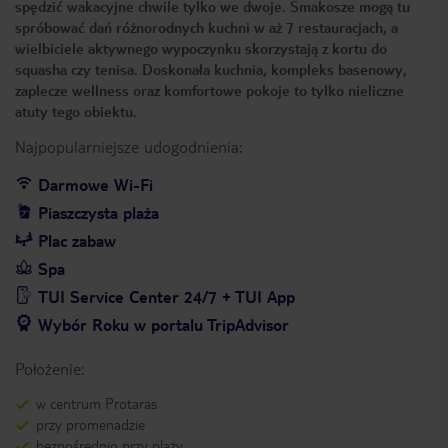
spędzić wakacyjne chwile tylko we dwoje. Smakosze mogą tu
spróbować dań różnorodnych kuchni w aż 7 restauracjach, a
wielbiciele aktywnego wypoczynku skorzystają z kortu do
squasha czy tenisa. Doskonała kuchnia, kompleks basenowy,
zaplecze wellness oraz komfortowe pokoje to tylko nieliczne
atuty tego obiektu.
Najpopularniejsze udogodnienia:
Darmowe Wi-Fi
Piaszczysta plaża
Plac zabaw
Spa
TUI Service Center 24/7 + TUI App
Wybór Roku w portalu TripAdvisor
Położenie:
w centrum Protaras
przy promenadzie
bezpośrednio przy plaży