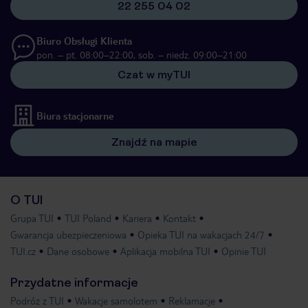
22 255 04 02
Biuro Obsługi Klienta
pon. – pt. 08:00–22:00, sob. – niedz. 09:00–21:00
Czat w myTUI
Biura stacjonarne
Znajdź na mapie
O TUI
Grupa TUI
TUI Poland
Kariera
Kontakt
Gwarancja ubezpieczeniowa
Opieka TUI na wakacjach 24/7
TUI.cz
Dane osobowe
Aplikacja mobilna TUI
Opinie TUI
Przydatne informacje
Podróż z TUI
Wakacje samolotem
Reklamacje