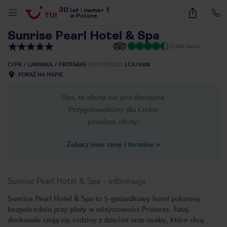
30
1
1
/
11
lat
|
numer
w Polsce
Sunrise Pearl Hotel & Spa
(2300 opinii)
CYPR
LARNAKA
PROTARAS
KOD HOTELU
LCA15008
POKAŻ NA MAPIE
Ups, ta oferta nie jest dostępna.
Przygotowaliśmy dla Ciebie
podobne oferty:
Zobacz inne ceny i terminy
»
Sunrise Pearl Hotel & Spa
-
informacje
Sunrise Pearl Hotel & Spa to 5-gwiazdkowy hotel położony
bezpośrednio przy plaży w miejscowości Protaras. Tutaj
nute
doskonale czują się rodziny z dziećmi oraz osoby, które chcą