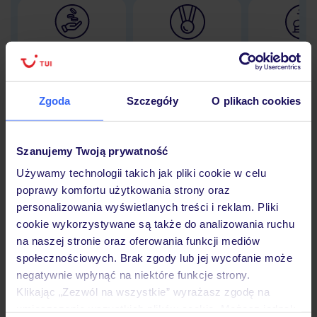
Lider niskich cen
Największe biuro
30 lat w P
podróży w Polsce
Zgoda
Szczegóły
O plikach cookies
Hotel
Szanujemy Twoją prywatność
Używamy technologii takich jak pliki cookie w celu
poprawy komfortu użytkowania strony oraz
Opinie
personalizowania wyświetlanych treści i reklam. Pliki
cookie wykorzystywane są także do analizowania ruchu
na naszej stronie oraz oferowania funkcji mediów
Pokoje
społecznościowych. Brak zgody lub jej wycofanie może
negatywnie wpłynąć na niektóre funkcje strony.
Klikając „Zezwól na wszystkie” wyrażasz zgodę na
Wyżywienie
umieszczenie wszystkich plików cookie. Możesz jednak