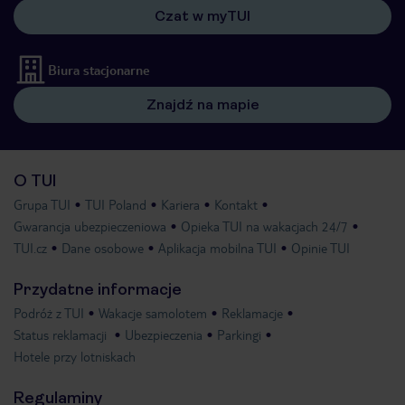
Czat w myTUI
Biura stacjonarne
Znajdź na mapie
O TUI
Grupa TUI
TUI Poland
Kariera
Kontakt
Gwarancja ubezpieczeniowa
Opieka TUI na wakacjach 24/7
TUI.cz
Dane osobowe
Aplikacja mobilna TUI
Opinie TUI
Przydatne informacje
Podróż z TUI
Wakacje samolotem
Reklamacje
Status reklamacji
Ubezpieczenia
Parkingi
Hotele przy lotniskach
Regulaminy