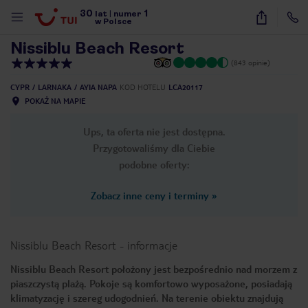
30
1
1
/
23
lat
|
numer
w Polsce
Nissiblu Beach Resort
(843 opinie)
CYPR
LARNAKA
AYIA NAPA
KOD HOTELU
LCA20117
POKAŻ NA MAPIE
Ups, ta oferta nie jest dostępna.
Przygotowaliśmy dla Ciebie
podobne oferty:
Zobacz inne ceny i terminy
»
Nissiblu Beach Resort
-
informacje
Nissiblu Beach Resort położony jest bezpośrednio nad morzem z
piaszczystą plażą. Pokoje są komfortowo wyposażone, posiadają
nute
klimatyzację i szereg udogodnień. Na terenie obiektu znajdują