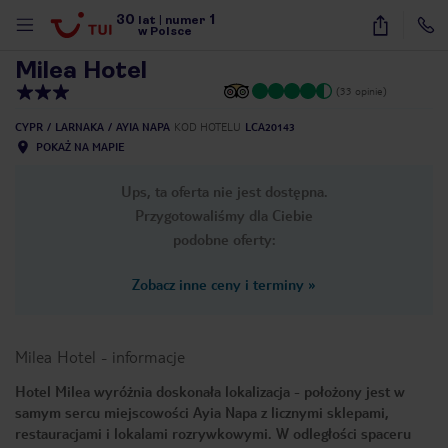
30
1
1
/
28
lat
|
numer
w Polsce
Milea Hotel
(33 opinie)
CYPR
LARNAKA
AYIA NAPA
KOD HOTELU
LCA20143
POKAŻ NA MAPIE
Ups, ta oferta nie jest dostępna.
Przygotowaliśmy dla Ciebie
podobne oferty:
Zobacz inne ceny i terminy
»
Milea Hotel
-
informacje
Hotel Milea wyróżnia doskonała lokalizacja - położony jest w
samym sercu miejscowości Ayia Napa z licznymi sklepami,
nute
restauracjami i lokalami rozrywkowymi. W odległości spaceru