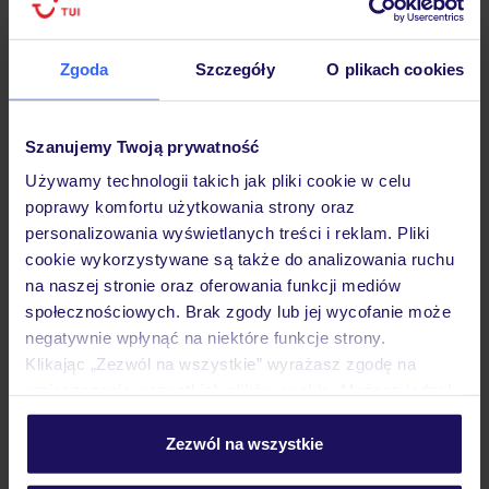
Zgoda
Szczegóły
O plikach cookies
Hotel
Szanujemy Twoją prywatność
Używamy technologii takich jak pliki cookie w celu
poprawy komfortu użytkowania strony oraz
Pokoje
personalizowania wyświetlanych treści i reklam. Pliki
cookie wykorzystywane są także do analizowania ruchu
na naszej stronie oraz oferowania funkcji mediów
Wyżywienie
społecznościowych. Brak zgody lub jej wycofanie może
negatywnie wpłynąć na niektóre funkcje strony.
Klikając „Zezwól na wszystkie” wyrażasz zgodę na
Atrakcje
umieszczenie wszystkich plików cookie. Możesz jednak
personalizować swój wybór wchodząc w zakładkę
„Szczegóły”
Zezwól na wszystkie
Ważne informacje
Szczegółowe informacje o plikach cookie znajdziesz