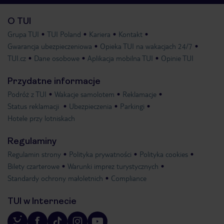
O TUI
Grupa TUI
TUI Poland
Kariera
Kontakt
Gwarancja ubezpieczeniowa
Opieka TUI na wakacjach 24/7
TUI.cz
Dane osobowe
Aplikacja mobilna TUI
Opinie TUI
Przydatne informacje
Podróż z TUI
Wakacje samolotem
Reklamacje
Status reklamacji
Ubezpieczenia
Parkingi
Hotele przy lotniskach
Regulaminy
Regulamin strony
Polityka prywatności
Polityka cookies
Bilety czarterowe
Warunki imprez turystycznych
Standardy ochrony małoletnich
Compliance
TUI w Internecie