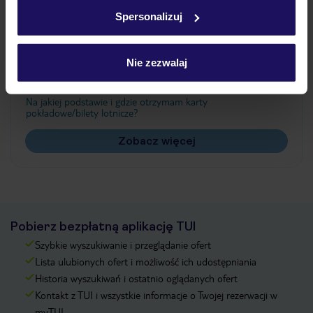
w
polityce plików cookies
oraz
polityce prywatności
.
Spersonalizuj
Często zadawane pytania
Nie zezwalaj
Jak zmienić uczestników/osobę zgłaszającą?
Czy w Hotelu będzie przedstawiciel TUI?
Na jakiej podstawie i gdzie otrzymam karty
pokładowe/bilety lotnicze?
Zobacz więcej
Pobierz bezpłatną aplikację TUI
Szybkie wyszukiwanie i przeglądanie ofert
Lista ulubionych ofert i możliwość ich udostępniania
Historia wyszukiwań i ostatnio oglądanych ofert
Kontakt z TUI i wszystkie informacje o Twojej rezerwacji w
myTUI