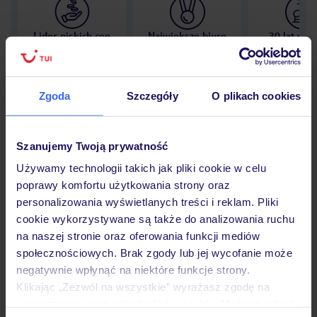
Lider niskich cen
Największe biuro
30 lat w P
podróży w Polsce
Zgoda
Szczegóły
O plikach cookies
Hotel
Szanujemy Twoją prywatność
Używamy technologii takich jak pliki cookie w celu
poprawy komfortu użytkowania strony oraz
Opinie
personalizowania wyświetlanych treści i reklam. Pliki
cookie wykorzystywane są także do analizowania ruchu
na naszej stronie oraz oferowania funkcji mediów
Pokoje
społecznościowych. Brak zgody lub jej wycofanie może
negatywnie wpłynąć na niektóre funkcje strony.
Klikając „Zezwól na wszystkie” wyrażasz zgodę na
Wyżywienie
umieszczenie wszystkich plików cookie. Możesz jednak