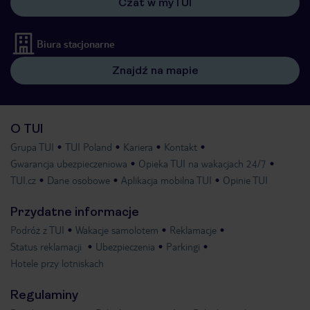
Czat w myTUI
Biura stacjonarne
Znajdź na mapie
O TUI
Grupa TUI
TUI Poland
Kariera
Kontakt
Gwarancja ubezpieczeniowa
Opieka TUI na wakacjach 24/7
TUI.cz
Dane osobowe
Aplikacja mobilna TUI
Opinie TUI
Przydatne informacje
Podróż z TUI
Wakacje samolotem
Reklamacje
Status reklamacji
Ubezpieczenia
Parkingi
Hotele przy lotniskach
Regulaminy