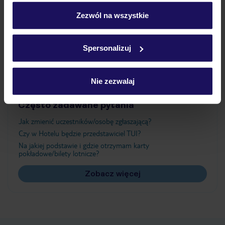
personalizować swój wybór wchodząc w zakładkę
„Szczegóły”
Zezwól na wszystkie
Atrakcje
Szczegółowe informacje o plikach cookie znajdziesz
w
polityce plików cookies
oraz
polityce prywatności
.
Spersonalizuj
Ważne informacje
Nie zezwalaj
Często zadawane pytania
Jak zmienić uczestników/osobę zgłaszającą?
Czy w Hotelu będzie przedstawiciel TUI?
Na jakiej podstawie i gdzie otrzymam karty
pokładowe/bilety lotnicze?
Zobacz więcej