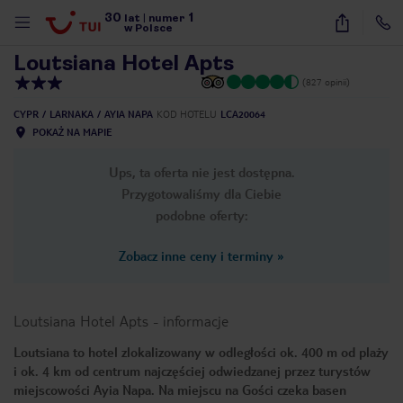
30
1
1
/
29
lat
|
numer
w Polsce
Loutsiana Hotel Apts
(827 opinii)
CYPR
LARNAKA
AYIA NAPA
KOD HOTELU
LCA20064
POKAŻ NA MAPIE
Ups, ta oferta nie jest dostępna.
Przygotowaliśmy dla Ciebie
podobne oferty:
Zobacz inne ceny i terminy
»
Loutsiana Hotel Apts
-
informacje
Loutsiana to hotel zlokalizowany w odległości ok. 400 m od plaży
i ok. 4 km od centrum najczęściej odwiedzanej przez turystów
nute
miejscowości Ayia Napa. Na miejscu na Gości czeka basen