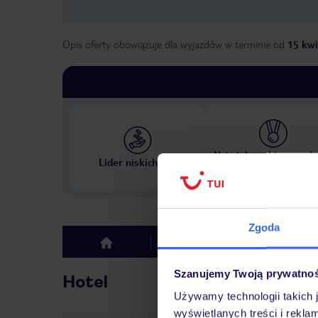
Opis oferty obowiązuje dla wyjazdów w terminie
od
15 kwi
Największe biuro podr
Lider niskich cen
w Polsce
Zgoda
Hotel
Opinie
top
Szanujemy Twoją prywatno
Hotel
Używamy technologii takich 
wyświetlanych treści i rekla