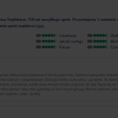
isu TripAdvisor. TUI nie weryfikuje opinii. Prezentujemy 5 ostatnich 
nia opinii znajdziesz
tutaj
.
Lokalizacja
Obsł
Jakość noclegu
Wart
Pokoje
Czys
 bardzo blisko plaży dosłownie 4 minuty piechotą, mieliśmy wykupione śniada
 bez żadnych niespodzianek. Obsługa hotelu kulturalna i uprzejma. W okolic
d hotelu przystanek autobusowy którym można pojechać do Ajia Napa czy do 
a tylko pamięć żeby mieć gotówkę bo kart nie przyjmują. Bardzo polecam pob
ie czystość, cisze i spokój!