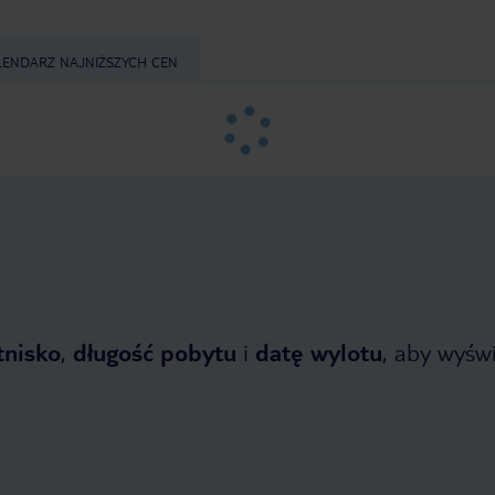
LENDARZ NAJNIŻSZYCH CEN
tnisko
,
długość pobytu
i
datę wylotu
, aby wyświe