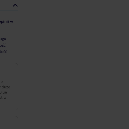
opinii w
uga
ość
tość
nia
y dużo
Blue
yt w