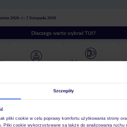
etnia 2026
do
7 listopada 2026
Dlaczego warto wybrać TUI?
óży
Tylko u nas opieka na
10
30 lat w Polsce
wakacjach 24/7
Szczegóły
Ważn
Pokoje
Wyżywienie
Atrakcje
infor
ść
jak pliki cookie w celu poprawy komfortu użytkowania strony or
m. Pliki cookie wykorzystywane są także do analizowania ruchu 