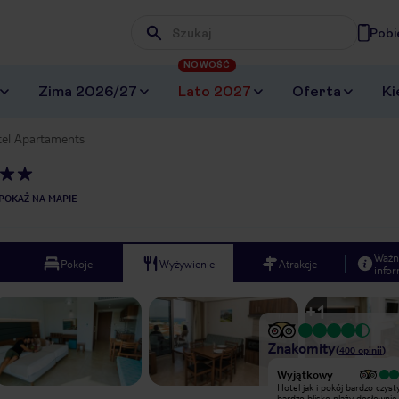
Pobi
Wpisz frazę, której szukasz
NOWOŚĆ
Zima 2026/27
Lato 2027
Oferta
Ki
tel Apartaments
POKAŻ NA MAPIE
Ważn
Pokoje
Wyżywienie
Atrakcje
infor
+
1
Znakomity
(
400
opinii
)
Wyjątkowy
Wyjątkowy
Super place, very polite crew, extra
Hotel jak i pokój bardzo czysty
clean, extra location, the
bardzo blisko plaży dosłownie