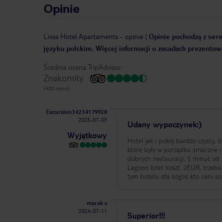
Opinie
Livas Hotel Apartaments
-
opinie
|
Opinie pochodzą z serw
języku polskim. Więcej informacji o zasadach prezentowa
Średnia ocena TripAdvisor:
Znakomity
(400 opinii)
Excursion34234179928
2025-07-03
Udany wypoczynek:)
Wyjątkowy
Hotel jak i pokój bardzo czysty,
które były w porządku smaczne i
dobrych restauracji. 5 minut o
Lagoon bilet koszt. 2EUR, trzeb
tym hotelu dla kogoś kto ceni sob
marek s
2024-07-11
Superior!!!