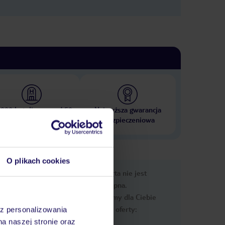
 000 hoteli w ponad 50
Najwyższa gwarancja
krajach
ubezpieczeniowa
O plikach cookies
e
Ups, ta oferta nie jest
macje
dostępna.
Przygotowaliśmy dla Ciebie
podobne oferty:
az personalizowania
na naszej stronie oraz