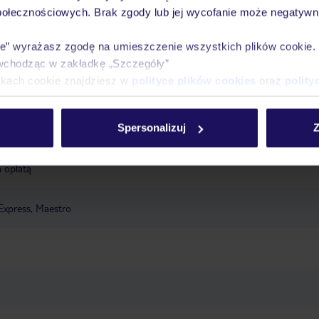
połecznościowych. Brak zgody lub jej wycofanie może negatywni
ie” wyrażasz zgodę na umieszczenie wszystkich plików cookie
zesełka dla dzieci
menu dla dzieci
wchodząc w zakładkę „Szczegóły”
ikach cookie znajdziesz w
polityce plików cookies
oraz
polity
y, leżaki: w cenie
basen dla dzieci
Spersonalizuj
Z
opłatą
winda
ogród
taras
pralnia: za opłatą, płatność
Fi: w miejscach ogólnodostępnych: w cenie
parking: w zależności od
a opłatą
Express, Maestro