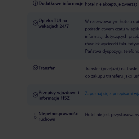
Dodatkowe informacje
hotel nie akceptuje zwierząt
Opieka TUI na
W rezerwowanym hotelu opiek
wakacjach 24/7
pośrednictwem czatu w aplik
informacji dotyczących prze
również wycieczki fakultaty
Państwa dyspozycji: telefon
Transfer
Transfer (przejazd) na trasi
do zakupu transferu jako us
Przepisy wjazdowe i
Zapoznaj się z przepisami w
informacje MSZ
Niepełnosprawność
Hotel nie jest przystosowan
ruchowa