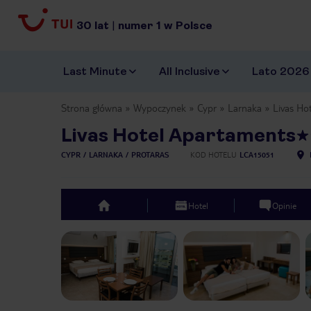
30
lat
|
numer
1
w Polsce
Last Minute
All Inclusive
Lato 2026
Strona główna
Wypoczynek
Cypr
Larnaka
Livas Ho
Livas Hotel Apartaments
CYPR
LARNAKA
PROTARAS
KOD HOTELU
LCA15051
Hotel
Opinie
top
Previous slide