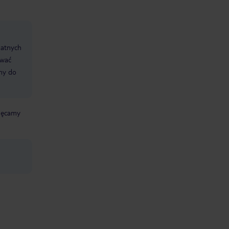
datnych
ować
śmy do
chęcamy