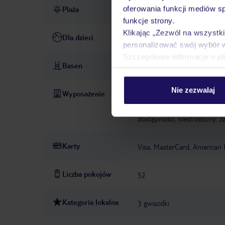
oferowania funkcji mediów s
Plaża
piaszczysta
funkcje strony.
Klikając „Zezwól na wszystk
Dla dzieci
basen dla dzieci
wysokie kr
personalizować swój wybór 
Szczegółowe informacje o pl
Basen
baseny: 2
basen: zewnętrzn
Nie zezwalaj
Wyposażenie
recepcja
kantor
sejf: za 
gotówką
minimarket
Wi-
dostępności, niestrzeżony: z
Karty
Visa, MasterCard, American 
Liczba pokojów
52
Kategoria lokalna
3 gwiazdki