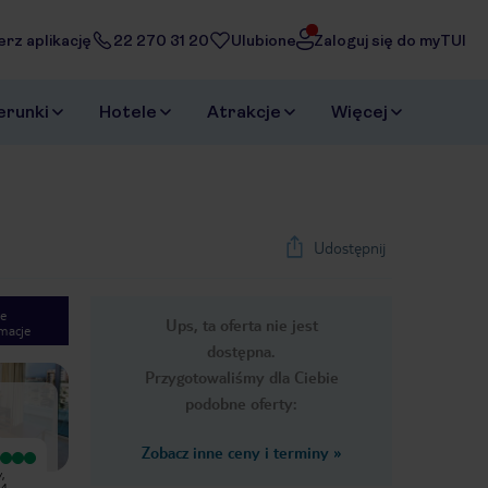
erz aplikację
22 270 31 20
Ulubione
Zaloguj się do myTUI
erunki
Hotele
Atrakcje
Więcej
Udostępnij
e
Ups, ta oferta nie jest
macje
1
/
7
dostępna.
Next slide
Przygotowaliśmy dla Ciebie
podobne oferty:
Zobacz inne ceny i terminy
»
Wyjątkowy
Wyjątkowy
,
Super place, very polite crew, extra
Hotel jak i pokój bardzo czysty,
 4
clean, extra location, the
bardzo blisko plaży dosłownie 4