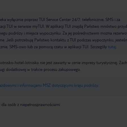
a wyłącznie poprzez TUI Service Center 24/7: telefonicznie, SMS i za
acji TUI w serwisie myTUI. W aplikacji TUI znajdą Państwo mnóstwo przy
biegu podróży i miejsca wypoczynku. Za jej pośrednictwem można rezerw
wne. Jeśli potrzebują Państwo kontaktu z TUI podczas wypoczynku, jeste
icznie, SMS-owo lub za pomocą czatu w aplikacji TUI. Szczegóły
tutaj
.
e lotnisko-hotel-lotnisko nie jest zawarty w cenie imprezy turystycznej. Za
ługi dodatkowej w trakcie procesu zakupowego.
jazdowymi i informacjami MSZ dotyczącymi kraju podróży
.
y dla osób z niepełnosprawnościami