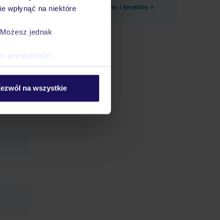
Zobacz inne ceny i terminy
»
e wpłynąć na niektóre
. Możesz jednak
ce prywatności
.
ezwól na wszystkie