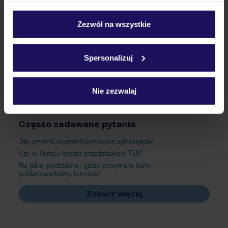
Wyżywienie
personalizować swój wybór wchodząc w zakładkę
„Szczegóły”
Zezwól na wszystkie
Szczegółowe informacje o plikach cookie znajdziesz
Atrakcje
w
polityce plików cookies
oraz
polityce prywatności
.
Spersonalizuj
Ważne informacje
Nie zezwalaj
Często zadawane pytania
Jak zmienić uczestników/osobę zgłaszającą?
Czy w Hotelu będzie przedstawiciel TUI?
Na jakiej podstawie i gdzie otrzymam karty
pokładowe/bilety lotnicze?
Zobacz więcej