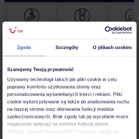
Lider niskich cen
Największe biuro
30 lat w P
podróży w Polsce
Zgoda
Szczegóły
O plikach cookies
Szanujemy Twoją prywatność
Hotel
Używamy technologii takich jak pliki cookie w celu
poprawy komfortu użytkowania strony oraz
personalizowania wyświetlanych treści i reklam. Pliki
Opinie
cookie wykorzystywane są także do analizowania ruchu
na naszej stronie oraz oferowania funkcji mediów
społecznościowych. Brak zgody lub jej wycofanie może
Pokoje
negatywnie wpłynąć na niektóre funkcje strony.
Klikając „Zezwól na wszystkie” wyrażasz zgodę na
umieszczenie wszystkich plików cookie. Możesz jednak