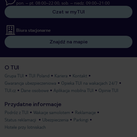
pon. – pt. 08:00–22:00, sob. – niedz. 09:00–21:00
Czat w myTUI
Biura stacjonarne
Znajdź na mapie
O TUI
Grupa TUI
TUI Poland
Kariera
Kontakt
Gwarancja ubezpieczeniowa
Opieka TUI na wakacjach 24/7
TUI.cz
Dane osobowe
Aplikacja mobilna TUI
Opinie TUI
Przydatne informacje
Podróż z TUI
Wakacje samolotem
Reklamacje
Status reklamacji
Ubezpieczenia
Parkingi
Hotele przy lotniskach