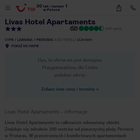
30
1
1
/
7
lat
|
numer
w Polsce
Livas Hotel Apartaments
(400 opinii)
CYPR
LARNAKA
PROTARAS
KOD HOTELU
LCA15051
POKAŻ NA MAPIE
Ups, ta oferta nie jest dostępna.
Przygotowaliśmy dla Ciebie
podobne oferty:
Zobacz inne ceny i terminy
»
Livas Hotel Apartaments
-
informacje
Livas Hotel Apartaments to całkowicie odnowiony obiekt.
Znajduje się zaledwie 200 metrów od piaszczystej plaży Pernera
nute
w Protaras. W przestronnych i komfortowych apartamentach