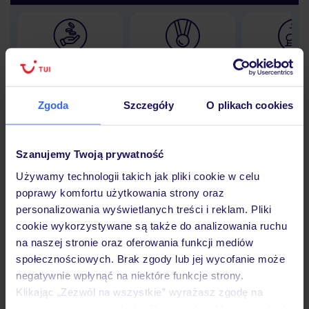
Lider niskich cen
Największe biuro
30 lat w P
podróży w Polsce
Zgoda
Szczegóły
O plikach cookies
Szanujemy Twoją prywatność
Hotel
Używamy technologii takich jak pliki cookie w celu
poprawy komfortu użytkowania strony oraz
personalizowania wyświetlanych treści i reklam. Pliki
Opinie
cookie wykorzystywane są także do analizowania ruchu
na naszej stronie oraz oferowania funkcji mediów
społecznościowych. Brak zgody lub jej wycofanie może
Pokoje
negatywnie wpłynąć na niektóre funkcje strony.
Klikając „Zezwól na wszystkie” wyrażasz zgodę na
umieszczenie wszystkich plików cookie. Możesz jednak