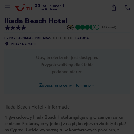
30
1
1
/
46
lat
|
numer
w Polsce
Iliada Beach Hotel
(849 opinii)
CYPR
LARNAKA
PROTARAS
KOD HOTELU
LCA15034
POKAŻ NA MAPIE
Ups, ta oferta nie jest dostępna.
Przygotowaliśmy dla Ciebie
podobne oferty:
Zobacz inne ceny i terminy
»
Iliada Beach Hotel
-
informacje
4-gwiazdkowy Iliada Beach Hotel znajduje się w samym sercu
centrum Protaras, przy jednej z najpiękniejszych złocistych plaż
nute
na Cyprze. Goście wypoczną tu w komfortowych pokojach, z