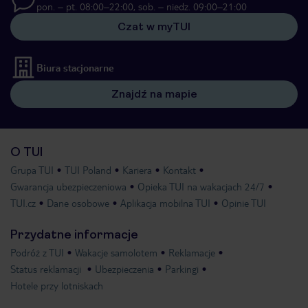
pon. – pt. 08:00–22:00, sob. – niedz. 09:00–21:00
Czat w myTUI
Biura stacjonarne
Znajdź na mapie
O TUI
Grupa TUI
TUI Poland
Kariera
Kontakt
Gwarancja ubezpieczeniowa
Opieka TUI na wakacjach 24/7
TUI.cz
Dane osobowe
Aplikacja mobilna TUI
Opinie TUI
Przydatne informacje
Podróż z TUI
Wakacje samolotem
Reklamacje
Status reklamacji
Ubezpieczenia
Parkingi
Hotele przy lotniskach