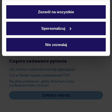
Wyżywienie
personalizować swój wybór wchodząc w zakładkę
„Szczegóły”
Zezwól na wszystkie
Szczegółowe informacje o plikach cookie znajdziesz
Atrakcje
w
polityce plików cookies
oraz
polityce prywatności
.
Spersonalizuj
Ważne informacje
Nie zezwalaj
Często zadawane pytania
Jak zmienić uczestników/osobę zgłaszającą?
Czy w Hotelu będzie przedstawiciel TUI?
Na jakiej podstawie i gdzie otrzymam karty
pokładowe/bilety lotnicze?
Zobacz więcej