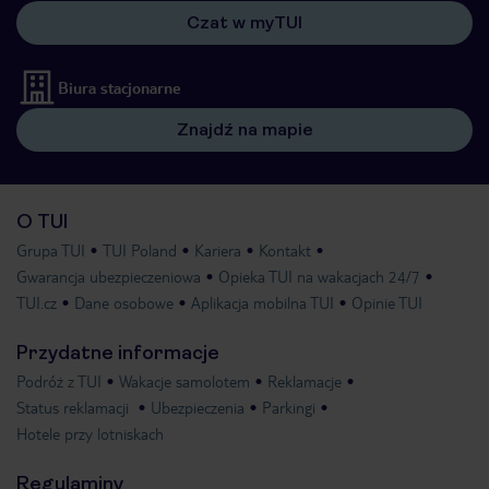
Czat w myTUI
Biura stacjonarne
Znajdź na mapie
O TUI
Grupa TUI
TUI Poland
Kariera
Kontakt
Gwarancja ubezpieczeniowa
Opieka TUI na wakacjach 24/7
TUI.cz
Dane osobowe
Aplikacja mobilna TUI
Opinie TUI
Przydatne informacje
Podróż z TUI
Wakacje samolotem
Reklamacje
Status reklamacji
Ubezpieczenia
Parkingi
Hotele przy lotniskach
Regulaminy