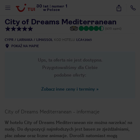
30
1
1
/
59
lat
|
numer
w Polsce
City of Dreams Mediterranean
(635 opinii)
CYPR
LARNAKA
LIMASSOL
KOD HOTELU
LCA12065
POKAŻ NA MAPIE
Ups, ta oferta nie jest dostępna.
Przygotowaliśmy dla Ciebie
podobne oferty:
Zobacz inne ceny i terminy
»
City of Dreams Mediterranean
-
informacje
W hotelu City of Dreams Mediterranean nie można narzekać na
nudę. Do dyspozycji najmłodszych jest basen ze zjeżdżalniami,
nute
plac zabaw oraz liczne animacje. Dorośli natomiast mogą