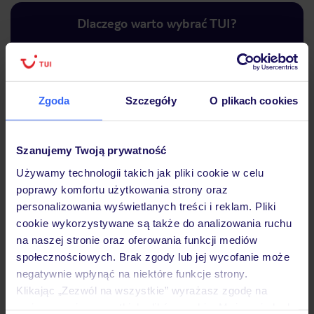
Dlaczego warto wybrać TUI?
Lider niskich cen
Największe biuro
30 lat w P
Zgoda
Szczegóły
O plikach cookies
podróży w Polsce
Szanujemy Twoją prywatność
Używamy technologii takich jak pliki cookie w celu
poprawy komfortu użytkowania strony oraz
Hotel
personalizowania wyświetlanych treści i reklam. Pliki
cookie wykorzystywane są także do analizowania ruchu
na naszej stronie oraz oferowania funkcji mediów
Pokoje
społecznościowych. Brak zgody lub jej wycofanie może
negatywnie wpłynąć na niektóre funkcje strony.
Klikając „Zezwól na wszystkie” wyrażasz zgodę na
Wyżywienie
umieszczenie wszystkich plików cookie. Możesz jednak