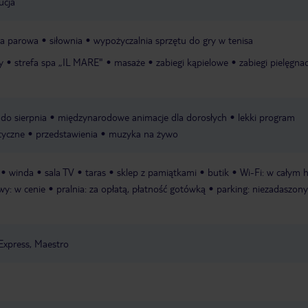
ucja
ia parowa
siłownia
wypożyczalnia sprzętu do gry w tenisa
y
strefa spa „IL MARE"
masaże
zabiegi kąpielowe
zabiegi pielęgna
do sierpnia
międzynarodowe animacje dla dorosłych
lekki program
tyczne
przedstawienia
muzyka na żywo
winda
sala TV
taras
sklep z pamiątkami
butik
Wi-Fi: w całym h
wy: w cenie
pralnia: za opłatą, płatność gotówką
parking: niezadaszony
Express, Maestro