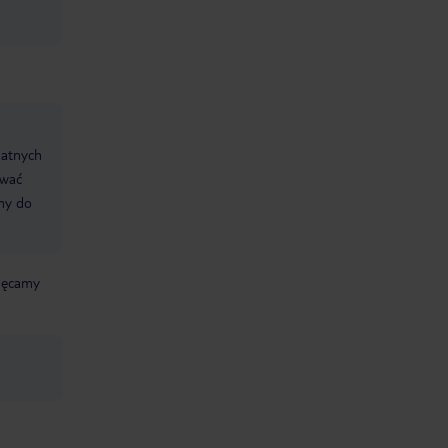
datnych
ować
śmy do
chęcamy