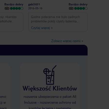
Bardzo dobry
Bardzo dobry
gabi3031
2016-03-16
Godne polecenia nie było żadnych
alkohole
problemów pokój czysty łazienka
st na morzu
czysta żadnych problemów z obsługą
Czytaj więcej
»
sługa +fajne
piękny widok z balkonu hotel
emiły kelner z
położony blisko morza przy hotelu
Minusy -
wiele miejsc gdzie można dobrze zjeść
Zobacz więcej opinii
»
zapach na
any trzeba już
 -mało
h przekąskach
się, że jest ich
 Inclusive)
zewyższają
Większość Klientów
ienci
rozszerza ubezpieczenia o pakiet All
ji w
Inclusive - rozszerzenie ochrony od
nacji
kosztów leczenia i następstw