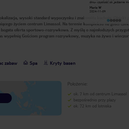
dniu- czystość ok ,jedzenie mogłoby
wesoła zawsze można na nią było
być lepsze,śniadania zawsze 
liczyć. Wewnętrzny basen to
Maria W
chcezary
, obiadokolacje skromny wybó
dodatkowy plus, gdy nie lubimy
2024-11-09
2015-07-18
, plaża kamienista i wejście do morza
ostrego słońcaJedzenie bardzo
tylko z platformy , przy silnym
okalizacja, wysoki standard wypoczynku i znakomita kuchnia. Obiekt 
dobre i różnorodne. Dobrze jest na
wietrze trudno utrzymać się 
miejscu wynająć auto i pozwiedzać
platformie, raczej polecam pl
ętniącego życiem centrum Limassol. Na terenie kompleksu na gości czek
wyspę, bo jest co oglądać.
Aya Napa -
az bogata oferta sportowo-rozrywkowa. Z myślą o najmłodszych przyg
czas wypełnią Gościom program rozrywkowy, muzyka na żywo i wieczo
ac zabaw
Spa
Kryty basen
Położenie:
ok. 7 km od centrum Limassol
bezpośrednio przy plaży
ok. 72 km od lotniska