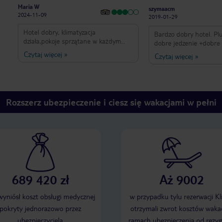
Maria W
szymaacm
2024-11-09
2019-01-29
Hotel dobry, klimatyzacja
Bardzo dobry hotel. Plusy: +bardzo
działa,pokoje sprzątane w każdym
dobre jedzenie +dobre 
dniu- czystość ok ,jedzenie mogłoby
+bliskość morza +pomo
Czytaj więcej
»
Czytaj więcej
»
być lepsze,śniadania zawsze to samo ,
+dużo leżaków +miła ob
obiadokolacje skromny wybór mięs ,
wieczorne rozrywki +prz
plaża kamienista i wejście do morza
Węgier (pozdrawiam!) 
tylko z platformy , przy silnym wietrze
budynki z lat 80 i 90 -
trudno utrzymać się na platformie,
korytarzach (chyba dyw
Rozszerz ubezpieczenie i ciesz się wakacjami w pełni
raczej polecam plaże w Aya Napa -
wymienić) -widok platformy
informacji o dostępnyc
w trakcie dnia (okazuje 
sporo dostępnych w All
Plusy zdecydowanie pr
minusy !
689 420 zł
Aż 9002
 wyniósł koszt obsługi medycznej
w przypadku tylu rezerwacji Kl
pokryty jednorazowo przez
otrzymali zwrot kosztów wakac
ubezpieczyciela
ramach ubezpieczenia od rezyg