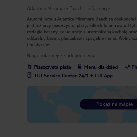
Atlantica Miramare Beach
-
informacje
Atutami hotelu Atlantica Miramare Beach są doskonała l
jest tuż przy piaszczystej plaży, kilka kilometrów od t
rozległe baseny, restauracje z urozmaiconą kuchnią or
oddzielny basen, plac zabaw i specjalne menu. Wolny 
tematyczne.
Najpopularniejsze udogodnienia:
Piaszczysta plaża
Menu dla dzieci
Pl
TUI Service Center 24/7 + TUI App
Pokaż na mapie