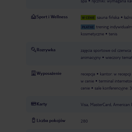
spa
ręczniki: wymagana ka
Sport i Wellness
sauna fińska
łaźn
W CENIE
trening indywidualn
PŁATNE
kosmetyczne
tenis
Rozrywka
zajęcia sportowe od czerwca 
animacyjny
wieczory tema
Wyposażenie
recepcja
kantor: w recepcji
w cenie
terminal interneto
cenie
sale konferencyjne: 3
Karty
Visa, MasterCard, American 
Liczba pokojów
280