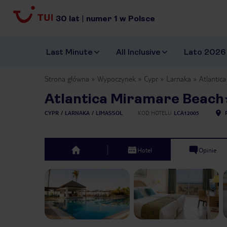
30
lat
|
numer
1
w Polsce
Last Minute
All Inclusive
Lato 2026
Strona główna
Wypoczynek
Cypr
Larnaka
Atlantic
Atlantica Miramare Beach
CYPR
LARNAKA
LIMASSOL
KOD HOTELU
LCA12005
Hotel
Opinie
top
Previous slide