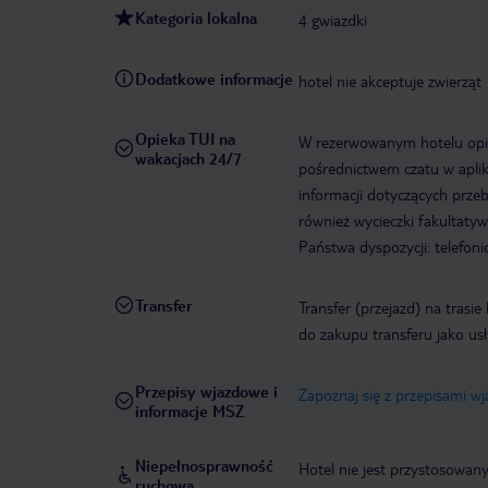
Kategoria lokalna
4 gwiazdki
Dodatkowe informacje
hotel nie akceptuje zwierząt
Opieka TUI na
W rezerwowanym hotelu opiek
wakacjach 24/7
pośrednictwem czatu w aplik
informacji dotyczących prze
również wycieczki fakultaty
Państwa dyspozycji: telefon
Transfer
Transfer (przejazd) na trasi
do zakupu transferu jako us
Przepisy wjazdowe i
Zapoznaj się z przepisami w
informacje MSZ
Niepełnosprawność
Hotel nie jest przystosowan
ruchowa