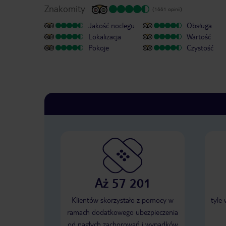
Znakomity
(1661 opinii)
Jakość noclegu
Obsługa
Lokalizacja
Wartość
Pokoje
Czystość
Aż 57 201
Klientów skorzystało z pomocy w
tyle
ramach dodatkowego ubezpieczenia
od nagłych zachorowań i wypadków