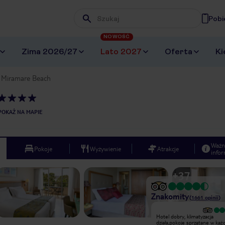
Pobi
Wpisz frazę, której szukasz
NOWOŚĆ
Zima 2026/27
Lato 2027
Oferta
Ki
a Miramare Beach
POKAŻ NA MAPIE
Ważn
Pokoje
Wyżywienie
Atrakcje
infor
+
37
Znakomity
(
1661
opinii
)
Wyjątkowy
Hotel dobry, klimatyzacja
Bardzo miły hotel położony w fajnym
działa,pokoje sprzątane w ka
miejscu, Obsługa bardzo pomocna i