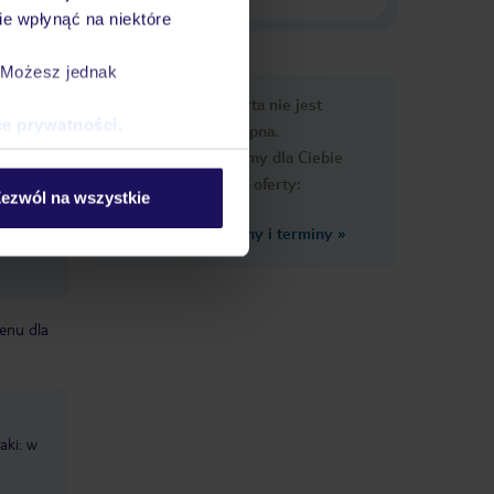
e wpłynąć na niektóre
. Możesz jednak
e
Ups, ta oferta nie jest
macje
ce prywatności
.
dostępna.
Przygotowaliśmy dla Ciebie
podobne oferty:
ezwól na wszystkie
Zobacz inne ceny i terminy
»
iki za
enu dla
aki: w