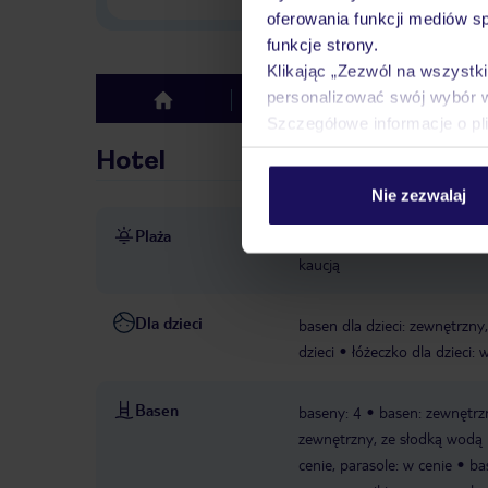
oferowania funkcji mediów s
funkcje strony.
Klikając „Zezwól na wszystk
personalizować swój wybór 
Hotel
Opinie
top
Szczegółowe informacje o pl
Hotel
Nie zezwalaj
Plaża
bezpośrednio przy plaży
p
kaucją
Dla dzieci
basen dla dzieci: zewnętrzny
dzieci
łóżeczko dla dzieci:
Basen
baseny: 4
basen: zewnętrzn
zewnętrzny, ze słodką wodą
cenie, parasole: w cenie
ba