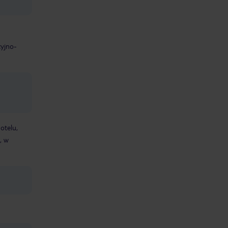
cyjno-
otelu,
, w