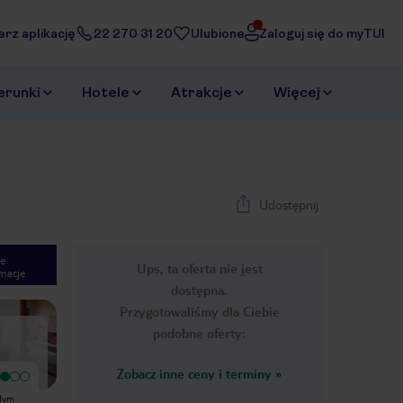
erz aplikację
22 270 31 20
Ulubione
Zaloguj się do myTUI
erunki
Hotele
Atrakcje
Więcej
Udostępnij
e
Ups, ta oferta nie jest
macje
1
/
43
dostępna.
Next slide
Przygotowaliśmy dla Ciebie
podobne oferty:
Zobacz inne ceny i terminy
»
Bardzo dobry
Bardzo dobry
Bardzo dobry hotel. Plusy: +bardzo
Godne polecenia nie było żadnych
żdym
dobre jedzenie +dobre alkohole
problemów pokój czysty łazienka