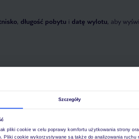
tnisko
,
długość pobytu
i
datę wylotu
, aby wyświe
etnia 2026
do
7 listopada 2026
Dlaczego warto wybrać TUI?
Szczegóły
ść
óży
Tylko u nas opieka na
10
jak pliki cookie w celu poprawy komfortu użytkowania strony or
30 lat w Polsce
wakacjach 24/7
m. Pliki cookie wykorzystywane są także do analizowania ruchu 