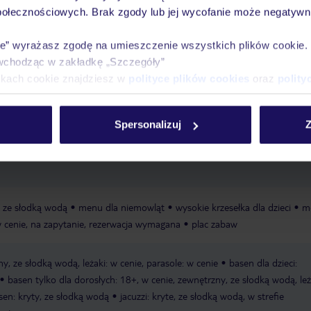
połecznościowych. Brak zgody lub jej wycofanie może negatywni
ie” wyrażasz zgodę na umieszczenie wszystkich plików cookie
Ważn
wchodząc w zakładkę „Szczegóły”
Pokoje
Wyżywienie
Atrakcje
infor
ikach cookie znajdziesz w
polityce plików cookies
oraz
polity
Spersonalizuj
Z
iaszczysta
łagodnie opadająca
leżaki w cenie
parasole w cenie
ręczn
, ze słodką wodą
menu dla niemowląt
wysokie krzesełka dla dzieci
m
 w cenie, na zapytanie, rezerwacja wymagana
plac zabaw
y, ze słodką wodą, leżaki: w cenie, parasole: w cenie
basen dla dzieci:
basen tylko dla dorosłych: 18+, w cenie, zewnętrzny, ze słodką wodą, leż
sen: kryty, ze słodką wodą
jacuzzi: kryte, ze słodką wodą, w strefie