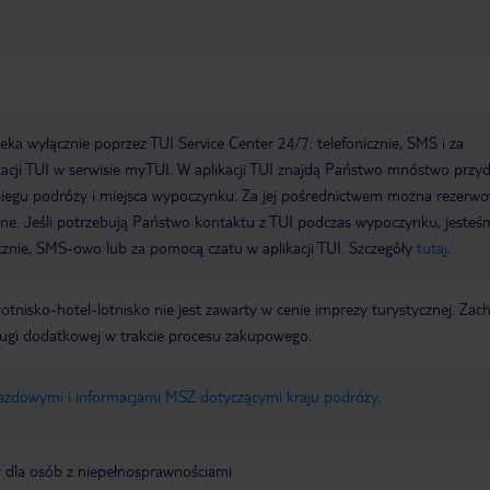
a wyłącznie poprzez TUI Service Center 24/7: telefonicznie, SMS i za
acji TUI w serwisie myTUI. W aplikacji TUI znajdą Państwo mnóstwo przy
biegu podróży i miejsca wypoczynku. Za jej pośrednictwem można rezerw
wne. Jeśli potrzebują Państwo kontaktu z TUI podczas wypoczynku, jeste
icznie, SMS-owo lub za pomocą czatu w aplikacji TUI. Szczegóły
tutaj
.
e lotnisko-hotel-lotnisko nie jest zawarty w cenie imprezy turystycznej. Za
ługi dodatkowej w trakcie procesu zakupowego.
jazdowymi i informacjami MSZ dotyczącymi kraju podróży
.
y dla osób z niepełnosprawnościami