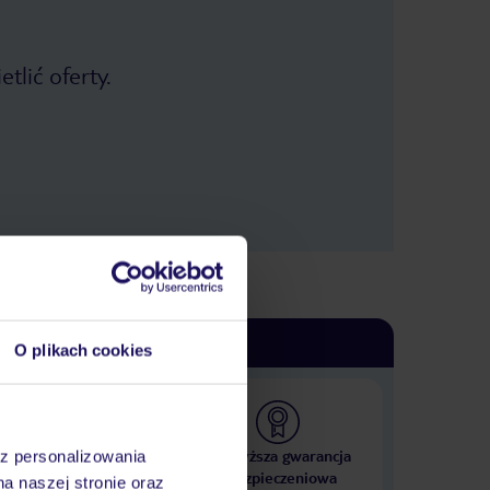
tlić oferty.
O plikach cookies
 000 hoteli w ponad 50
Najwyższa gwarancja
az personalizowania
krajach
ubezpieczeniowa
na naszej stronie oraz