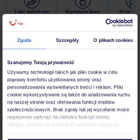
Lider niskich cen
Największe biuro
30 lat w P
podróży w Polsce
Zgoda
Szczegóły
O plikach cookies
Hotel
Szanujemy Twoją prywatność
Używamy technologii takich jak pliki cookie w celu
poprawy komfortu użytkowania strony oraz
Opinie
personalizowania wyświetlanych treści i reklam. Pliki
cookie wykorzystywane są także do analizowania ruchu
na naszej stronie oraz oferowania funkcji mediów
Pokoje
społecznościowych. Brak zgody lub jej wycofanie może
negatywnie wpłynąć na niektóre funkcje strony.
Klikając „Zezwól na wszystkie” wyrażasz zgodę na
Wyżywienie
umieszczenie wszystkich plików cookie. Możesz jednak
personalizować swój wybór wchodząc w zakładkę