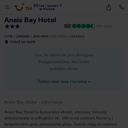
30
1
1
/
38
lat
|
numer
w Polsce
Anais Bay Hotel
(763 opinie)
CYPR
LARNAKA
AYIA NAPA
KOD HOTELU
LCA15014
POKAŻ NA MAPIE
Ups, ta oferta nie jest dostępna.
Przygotowaliśmy dla Ciebie
podobne oferty:
Zobacz inne ceny i terminy
»
Anais Bay Hotel
-
informacje
Anais Bay Hotel to kameralny obiekt, otoczony zielenią,
zlokalizowany w odległości ok. 300 m od centrum Pernery i
nute
bezpośrednio przy piaszczystej plaży. Goście mają do wyboru