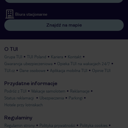
Biura stacjonarne
Znajdź na mapie
O TUI
Grupa TUI
TUI Poland
Kariera
Kontakt
Gwarancja ubezpieczeniowa
Opieka TUI na wakacjach 24/7
TUI.cz
Dane osobowe
Aplikacja mobilna TUI
Opinie TUI
Przydatne informacje
Podróż z TUI
Wakacje samolotem
Reklamacje
Status reklamacji
Ubezpieczenia
Parkingi
Hotele przy lotniskach
Regulaminy
Regulamin strony
Polityka prywatności
Polityka cookies