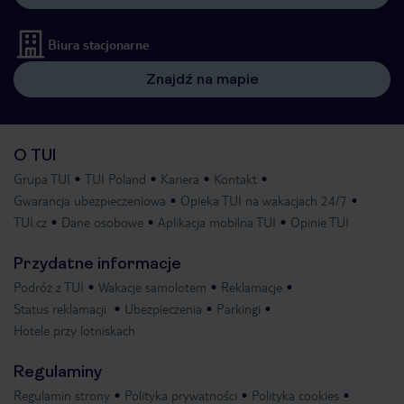
Biura stacjonarne
Znajdź na mapie
O TUI
Grupa TUI
TUI Poland
Kariera
Kontakt
Gwarancja ubezpieczeniowa
Opieka TUI na wakacjach 24/7
TUI.cz
Dane osobowe
Aplikacja mobilna TUI
Opinie TUI
Przydatne informacje
Podróż z TUI
Wakacje samolotem
Reklamacje
Status reklamacji
Ubezpieczenia
Parkingi
Hotele przy lotniskach
Regulaminy
Regulamin strony
Polityka prywatności
Polityka cookies