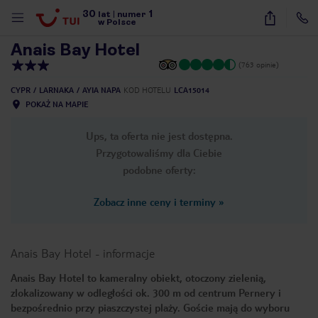
30
1
1
/
38
lat
|
numer
w Polsce
Anais Bay Hotel
(763 opinie)
CYPR
LARNAKA
AYIA NAPA
KOD HOTELU
LCA15014
POKAŻ NA MAPIE
Ups, ta oferta nie jest dostępna.
Przygotowaliśmy dla Ciebie
podobne oferty:
Zobacz inne ceny i terminy
»
Anais Bay Hotel
-
informacje
Anais Bay Hotel to kameralny obiekt, otoczony zielenią,
zlokalizowany w odległości ok. 300 m od centrum Pernery i
nute
bezpośrednio przy piaszczystej plaży. Goście mają do wyboru