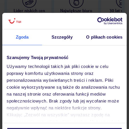
Lider niskich cen
Największe biuro
30 lat w P
podróży w Polsce
Zgoda
Szczegóły
O plikach cookies
Hotel
Szanujemy Twoją prywatność
Używamy technologii takich jak pliki cookie w celu
poprawy komfortu użytkowania strony oraz
Opinie
personalizowania wyświetlanych treści i reklam. Pliki
cookie wykorzystywane są także do analizowania ruchu
na naszej stronie oraz oferowania funkcji mediów
Pokoje
społecznościowych. Brak zgody lub jej wycofanie może
negatywnie wpłynąć na niektóre funkcje strony.
Klikając „Zezwól na wszystkie” wyrażasz zgodę na
Wyżywienie
umieszczenie wszystkich plików cookie. Możesz jednak
personalizować swój wybór wchodząc w zakładkę