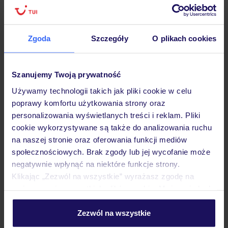
Zgoda
Szczegóły
O plikach cookies
Hotel
Szanujemy Twoją prywatność
Opinie
Używamy technologii takich jak pliki cookie w celu
poprawy komfortu użytkowania strony oraz
Pokoje
personalizowania wyświetlanych treści i reklam. Pliki
cookie wykorzystywane są także do analizowania ruchu
na naszej stronie oraz oferowania funkcji mediów
Wyżywienie
społecznościowych. Brak zgody lub jej wycofanie może
negatywnie wpłynąć na niektóre funkcje strony.
Klikając „Zezwól na wszystkie” wyrażasz zgodę na
umieszczenie wszystkich plików cookie. Możesz jednak
Atrakcje
personalizować swój wybór wchodząc w zakładkę
„Szczegóły”
Zezwól na wszystkie
Szczegółowe informacje o plikach cookie znajdziesz