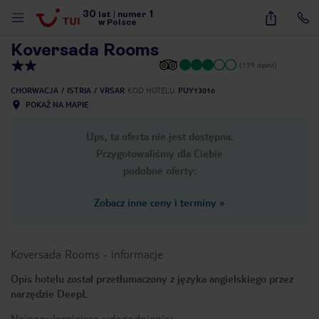
30
1
1
/
10
lat
|
numer
w Polsce
Koversada Rooms
(159 opinii)
CHORWACJA
ISTRIA
VRSAR
KOD HOTELU
PUY13016
POKAŻ NA MAPIE
Ups, ta oferta nie jest dostępna.
Przygotowaliśmy dla Ciebie
podobne oferty:
Zobacz inne ceny i terminy
»
Koversada Rooms
-
informacje
Opis hotelu został przetłumaczony z języka angielskiego przez
narzędzie DeepL
nute
Najpopularniejsze udogodnienia: