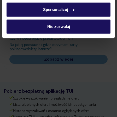
Ważne informacje
w
polityce plików cookies
oraz
polityce prywatności
.
Spersonalizuj
Często zadawane pytania
Nie zezwalaj
Jak zmienić uczestników/osobę zgłaszającą?
Czy w Hotelu będzie przedstawiciel TUI?
Na jakiej podstawie i gdzie otrzymam karty
pokładowe/bilety lotnicze?
Zobacz więcej
Pobierz bezpłatną aplikację TUI
Szybkie wyszukiwanie i przeglądanie ofert
Lista ulubionych ofert i możliwość ich udostępniania
Historia wyszukiwań i ostatnio oglądanych ofert
Kontakt z TUI i wszystkie informacje o Twojej rezerwacji w