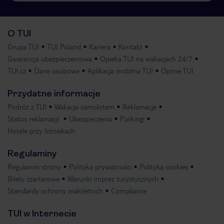
O TUI
Grupa TUI
TUI Poland
Kariera
Kontakt
Gwarancja ubezpieczeniowa
Opieka TUI na wakacjach 24/7
TUI.cz
Dane osobowe
Aplikacja mobilna TUI
Opinie TUI
Przydatne informacje
Podróż z TUI
Wakacje samolotem
Reklamacje
Status reklamacji
Ubezpieczenia
Parkingi
Hotele przy lotniskach
Regulaminy
Regulamin strony
Polityka prywatności
Polityka cookies
Bilety czarterowe
Warunki imprez turystycznych
Standardy ochrony małoletnich
Compliance
TUI w Internecie