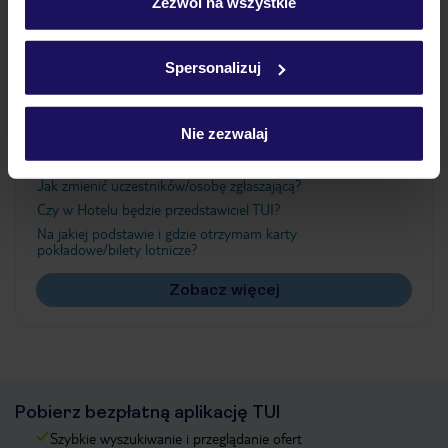
„Szczegóły”
Zezwól na wszystkie
Szczegółowe informacje o plikach cookie znajdziesz
w
polityce plików cookies
oraz
polityce prywatności
.
Ważne informacje
Spersonalizuj
Nie zezwalaj
Często zadawane pytania
Jak zmienić uczestników/osobę zgłaszającą?
Czy w Hotelu będzie przedstawiciel TUI?
Na jakiej podstawie i gdzie otrzymam karty
pokładowe/bilety lotnicze?
Zobacz więcej
Pobierz bezpłatną aplikację TUI
Szybkie wyszukiwanie i przeglądanie ofert