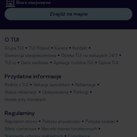
Biura stacjonarne
Znajdź na mapie
O TUI
Grupa TUI
TUI Poland
Kariera
Kontakt
Gwarancja ubezpieczeniowa
Opieka TUI na wakacjach 24/7
TUI.cz
Dane osobowe
Aplikacja mobilna TUI
Opinie TUI
Przydatne informacje
Podróż z TUI
Wakacje samolotem
Reklamacje
Status reklamacji
Ubezpieczenia
Parkingi
Hotele przy lotniskach
Regulaminy
Regulamin strony
Polityka prywatności
Polityka cookies
Bilety czarterowe
Warunki imprez turystycznych
Standardy ochrony małoletnich
Compliance