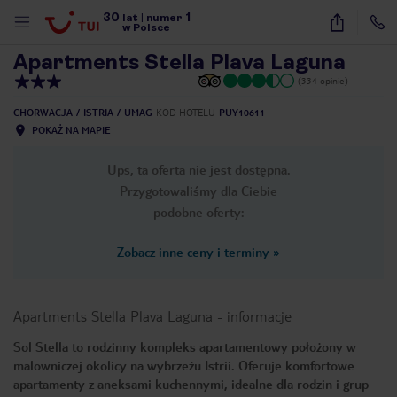
30
1
1
/
16
lat
|
numer
w Polsce
Apartments Stella Plava Laguna
(334 opinie)
CHORWACJA
ISTRIA
UMAG
KOD HOTELU
PUY10611
POKAŻ NA MAPIE
Ups, ta oferta nie jest dostępna.
Przygotowaliśmy dla Ciebie
podobne oferty:
Zobacz inne ceny i terminy
»
Apartments Stella Plava Laguna
-
informacje
Sol Stella to rodzinny kompleks apartamentowy położony w
malowniczej okolicy na wybrzeżu Istrii. Oferuje komfortowe
nute
apartamenty z aneksami kuchennymi, idealne dla rodzin i grup