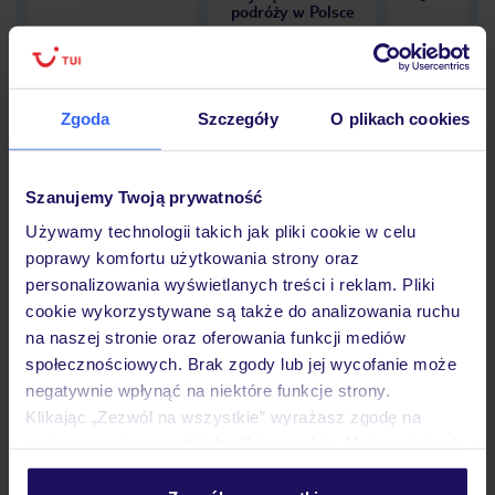
podróży w Polsce
Zgoda
Szczegóły
O plikach cookies
Hotel
Szanujemy Twoją prywatność
Używamy technologii takich jak pliki cookie w celu
Opinie
poprawy komfortu użytkowania strony oraz
personalizowania wyświetlanych treści i reklam. Pliki
cookie wykorzystywane są także do analizowania ruchu
Pokoje
na naszej stronie oraz oferowania funkcji mediów
społecznościowych. Brak zgody lub jej wycofanie może
negatywnie wpłynąć na niektóre funkcje strony.
Wyżywienie
Klikając „Zezwól na wszystkie” wyrażasz zgodę na
umieszczenie wszystkich plików cookie. Możesz jednak
personalizować swój wybór wchodząc w zakładkę
Atrakcje