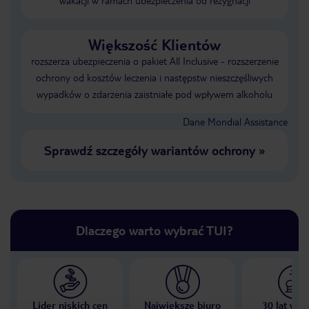
wakacji w ramach ubezpieczenia od rezygnacji
Większość Klientów
rozszerza ubezpieczenia o pakiet All Inclusive - rozszerzenie
ochrony od kosztów leczenia i następstw nieszczęśliwych
wypadków o zdarzenia zaistniałe pod wpływem alkoholu
Dane Mondial Assistance
Sprawdź szczegóły wariantów ochrony
»
Dlaczego warto wybrać TUI?
Lider niskich cen
Największe biuro
30 lat w P