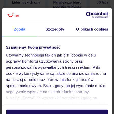
Lider niskich cen
Największe biuro
30 lat w P
podróży w Polsce
Zgoda
Szczegóły
O plikach cookies
Hotel
Szanujemy Twoją prywatność
Używamy technologii takich jak pliki cookie w celu
Opinie
poprawy komfortu użytkowania strony oraz
personalizowania wyświetlanych treści i reklam. Pliki
cookie wykorzystywane są także do analizowania ruchu
Pokoje
na naszej stronie oraz oferowania funkcji mediów
społecznościowych. Brak zgody lub jej wycofanie może
negatywnie wpłynąć na niektóre funkcje strony.
Wyżywienie
Klikając „Zezwól na wszystkie” wyrażasz zgodę na
umieszczenie wszystkich plików cookie. Możesz jednak
personalizować swój wybór wchodząc w zakładkę