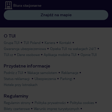
Biura stacjonarne
Znajdź na mapie
O TUI
Grupa TUI
TUI Poland
Kariera
Kontakt
Gwarancja ubezpieczeniowa
Opieka TUI na wakacjach 24/7
TUI.cz
Dane osobowe
Aplikacja mobilna TUI
Opinie TUI
Przydatne informacje
Podróż z TUI
Wakacje samolotem
Reklamacje
Status reklamacji
Ubezpieczenia
Parkingi
Hotele przy lotniskach
Regulaminy
Regulamin strony
Polityka prywatności
Polityka cookies
Bilety czarterowe
Warunki imprez turystycznych