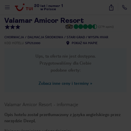
30
1
1
/
18
lat
|
numer
w Polsce
Valamar Amicor Resort
(279 opinii)
CHORWACJA
DALMACJA ŚRODKOWA
STARI GRAD / WYSPA HVAR
KOD HOTELU
SPU52000
POKAŻ NA MAPIE
Ups, ta oferta nie jest dostępna.
Przygotowaliśmy dla Ciebie
podobne oferty:
Zobacz inne ceny i terminy
»
Valamar Amicor Resort
-
informacje
Opis hotelu został przetłumaczony z języka angielskiego przez
narzędzie DeepL
nute
Najpopularniejsze udogodnienia: