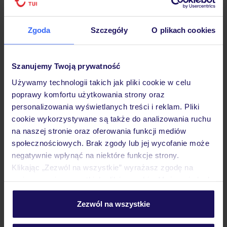
Zgoda
Szczegóły
O plikach cookies
Hotel
Szanujemy Twoją prywatność
Używamy technologii takich jak pliki cookie w celu
poprawy komfortu użytkowania strony oraz
Pokoje
personalizowania wyświetlanych treści i reklam. Pliki
cookie wykorzystywane są także do analizowania ruchu
na naszej stronie oraz oferowania funkcji mediów
Wyżywienie
społecznościowych. Brak zgody lub jej wycofanie może
negatywnie wpłynąć na niektóre funkcje strony.
Klikając „Zezwól na wszystkie” wyrażasz zgodę na
Atrakcje
umieszczenie wszystkich plików cookie. Możesz jednak
personalizować swój wybór wchodząc w zakładkę
„Szczegóły”
Zezwól na wszystkie
Ważne informacje
Szczegółowe informacje o plikach cookie znajdziesz