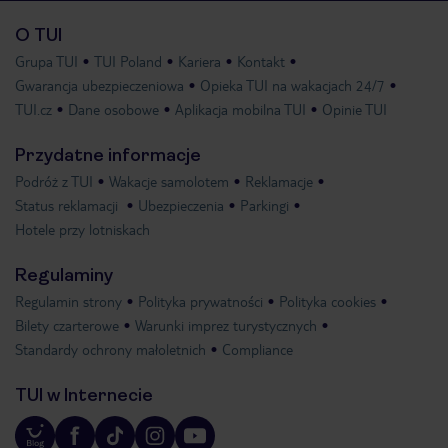
O TUI
Grupa TUI
TUI Poland
Kariera
Kontakt
Gwarancja ubezpieczeniowa
Opieka TUI na wakacjach 24/7
TUI.cz
Dane osobowe
Aplikacja mobilna TUI
Opinie TUI
Przydatne informacje
Podróż z TUI
Wakacje samolotem
Reklamacje
Status reklamacji
Ubezpieczenia
Parkingi
Hotele przy lotniskach
Regulaminy
Regulamin strony
Polityka prywatności
Polityka cookies
Bilety czarterowe
Warunki imprez turystycznych
Standardy ochrony małoletnich
Compliance
TUI w Internecie