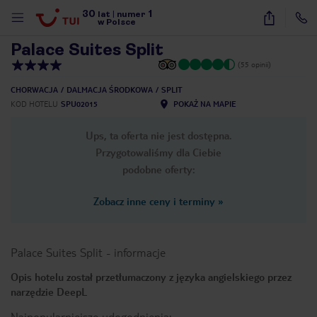
30
1
1
/
33
lat
|
numer
w Polsce
Palace Suites Split
(55 opinii)
CHORWACJA
DALMACJA ŚRODKOWA
SPLIT
KOD HOTELU
SPU02015
POKAŻ NA MAPIE
Ups, ta oferta nie jest dostępna.
Przygotowaliśmy dla Ciebie
podobne oferty:
Zobacz inne ceny i terminy
»
Palace Suites Split
-
informacje
Opis hotelu został przetłumaczony z języka angielskiego przez
narzędzie DeepL
nute
Najpopularniejsze udogodnienia: