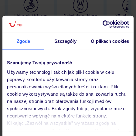
Lider niskich cen
Największe biuro
30 lat w P
podróży w Polsce
Zgoda
Szczegóły
O plikach cookies
Hotel
Szanujemy Twoją prywatność
Używamy technologii takich jak pliki cookie w celu
poprawy komfortu użytkowania strony oraz
Opinie
personalizowania wyświetlanych treści i reklam. Pliki
cookie wykorzystywane są także do analizowania ruchu
na naszej stronie oraz oferowania funkcji mediów
Pokoje
społecznościowych. Brak zgody lub jej wycofanie może
negatywnie wpłynąć na niektóre funkcje strony.
Klikając „Zezwól na wszystkie” wyrażasz zgodę na
Wyżywienie
umieszczenie wszystkich plików cookie. Możesz jednak