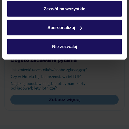
personalizować swój wybór wchodząc w zakładkę
„Szczegóły”
Zezwól na wszystkie
Atrakcje
Szczegółowe informacje o plikach cookie znajdziesz
w
polityce plików cookies
oraz
polityce prywatności
.
Spersonalizuj
Ważne informacje
Nie zezwalaj
Często zadawane pytania
Jak zmienić uczestników/osobę zgłaszającą?
Czy w Hotelu będzie przedstawiciel TUI?
Na jakiej podstawie i gdzie otrzymam karty
pokładowe/bilety lotnicze?
Zobacz więcej