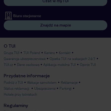
Czat w myTUI
Biura stacjonarne
Znajdź na mapie
O TUI
Grupa TUI
TUI Poland
Kariera
Kontakt
Gwarancja ubezpieczeniowa
Opieka TUI na wakacjach 24/7
TUI.cz
Dane osobowe
Aplikacja mobilna TUI
Opinie TUI
Przydatne informacje
Podróż z TUI
Wakacje samolotem
Reklamacje
Status reklamacji
Ubezpieczenia
Parkingi
Hotele przy lotniskach
Regulaminy