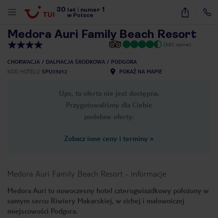
30
1
1
/
45
lat
|
numer
w Polsce
Medora Auri Family Beach Resort
(682 opinie)
CHORWACJA
DALMACJA ŚRODKOWA
PODGORA
KOD HOTELU
SPU35012
POKAŻ NA MAPIE
Ups, ta oferta nie jest dostępna.
Przygotowaliśmy dla Ciebie
podobne oferty:
Zobacz inne ceny i terminy
»
Medora Auri Family Beach Resort
-
informacje
Medora Auri to nowoczesny hotel czterogwiazdkowy położony w
samym sercu Riwiery Makarskiej, w cichej i malowniczej
nute
miejscowości Podgora.