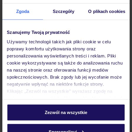
Zgoda
Szczegóły
O plikach cookies
Hotel
Szanujemy Twoją prywatność
Używamy technologii takich jak pliki cookie w celu
Pokoje
poprawy komfortu użytkowania strony oraz
personalizowania wyświetlanych treści i reklam. Pliki
cookie wykorzystywane są także do analizowania ruchu
Wyżywienie
na naszej stronie oraz oferowania funkcji mediów
społecznościowych. Brak zgody lub jej wycofanie może
negatywnie wpłynąć na niektóre funkcje strony.
Atrakcje
Klikając „Zezwól na wszystkie” wyrażasz zgodę na
umieszczenie wszystkich plików cookie. Możesz jednak
personalizować swój wybór wchodząc w zakładkę
Ważne informacje
„Szczegóły”
Zezwól na wszystkie
Szczegółowe informacje o plikach cookie znajdziesz
w
polityce plików cookies
oraz
polityce prywatności
.
Spersonalizuj