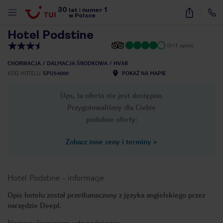
30
1
1
/
21
lat
|
numer
w Polsce
Hotel Podstine
(615 opinii)
CHORWACJA
DALMACJA ŚRODKOWA
HVAR
KOD HOTELU
SPU54000
POKAŻ NA MAPIE
Ups, ta oferta nie jest dostępna.
Przygotowaliśmy dla Ciebie
podobne oferty:
Zobacz inne ceny i terminy
»
Hotel Podstine
-
informacje
Opis hotelu został przetłumaczony z języka angielskiego przez
narzędzie DeepL
nute
Najpopularniejsze udogodnienia: