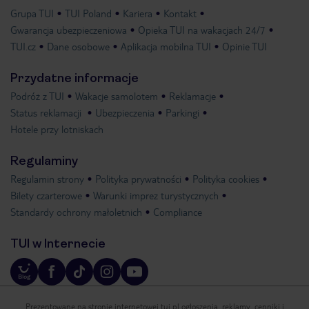
Grupa TUI
TUI Poland
Kariera
Kontakt
Gwarancja ubezpieczeniowa
Opieka TUI na wakacjach 24/7
TUI.cz
Dane osobowe
Aplikacja mobilna TUI
Opinie TUI
Przydatne informacje
Podróż z TUI
Wakacje samolotem
Reklamacje
Status reklamacji
Ubezpieczenia
Parkingi
Hotele przy lotniskach
Regulaminy
Regulamin strony
Polityka prywatności
Polityka cookies
Bilety czarterowe
Warunki imprez turystycznych
Standardy ochrony małoletnich
Compliance
TUI w Internecie
Prezentowane na stronie internetowej tui.pl ogłoszenia, reklamy, cenniki i