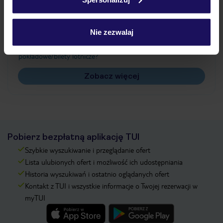
Często zadawane pytania
Jak zmienić uczestników/osobę zgłaszającą?
Nie zezwalaj
Czy w Hotelu będzie przedstawiciel TUI?
Na jakiej podstawie i gdzie otrzymam karty
pokładowe/bilety lotnicze?
Zobacz więcej
Pobierz bezpłatną aplikację TUI
Szybkie wyszukiwanie i przeglądanie ofert
Lista ulubionych ofert i możliwość ich udostępniania
Historia wyszukiwań i ostatnio oglądanych ofert
Kontakt z TUI i wszystkie informacje o Twojej rezerwacji w
myTUI