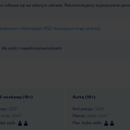
otnisko odbywa się we własnym zakresie. Rekomendujemy wypożyczenie sa
jazdowymi i informacjami MSZ dotyczącymi kraju podróży
.
y dla osób z niepełnosprawnościami
2-osobowy (16+)
Suita (16+)
koju
:
DZX1
Kod pokoju
:
SUX1
2
2
:
około
20
m
Metraż
:
około
27
m
czba osób
:
Max. liczba osób
: