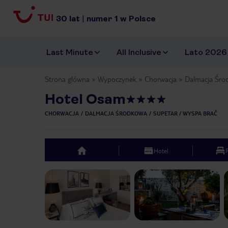
30
lat
|
numer
1
w Polsce
Last Minute
All Inclusive
Lato 2026
Strona główna
Wypoczynek
Chorwacja
Dalmacja Śro
Hotel Osam
CHORWACJA
DALMACJA ŚRODKOWA
SUPETAR / WYSPA BRAČ
Hotel
top
Previous slide