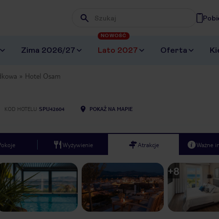
Pobi
Wpisz frazę, której szukasz
NOWOŚĆ
Zima 2026/27
Lato 2027
Oferta
Ki
dkowa
Hotel Osam
KOD HOTELU
SPU42604
POKAŻ NA MAPIE
Pokoje
Wyżywienie
Atrakcje
Ważne i
+
8