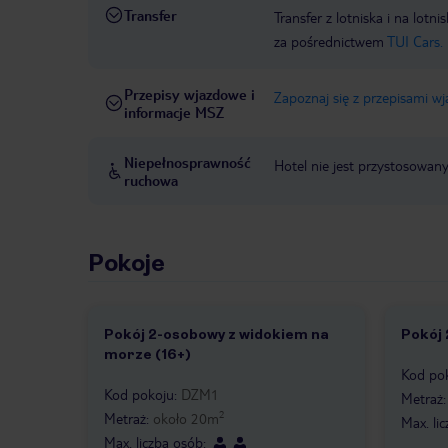
Transfer
Transfer z lotniska i na l
za pośrednictwem
TUI Cars.
Przepisy wjazdowe i
Zapoznaj się z przepisami w
informacje MSZ
Niepełnosprawność
Hotel nie jest przystosowan
ruchowa
Pokoje
Pokój 2-osobowy z widokiem na
Pokój 
morze (16+)
Kod po
Kod pokoju
:
DZM1
Metraż
2
Metraż
:
około
20
m
Max. li
Max. liczba osób
: