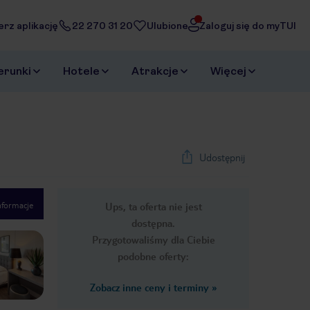
erz aplikację
22 270 31 20
Ulubione
Zaloguj się do myTUI
erunki
Hotele
Atrakcje
Więcej
Udostępnij
nformacje
Ups, ta oferta nie jest
1
/
14
dostępna.
Next slide
Przygotowaliśmy dla Ciebie
podobne oferty:
Zobacz inne ceny i terminy
»