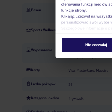
oferowania funkcji mediów s
Basen
basen typu infinity „Indoor/
funkcje strony.
maj
leżaki: w cenie
paras
Klikając „Zezwól na wszystk
personalizować swój wybór 
Szczegółowe informacje o pl
Sport i Wellness
Sauny: 1
Strefa wellness/s
strefa spa „Spa tre
PŁATNE
Nie zezwalaj
Wyposażenie
recepcja: codziennie
winda
opłatą
parking (w zależnoś
Karty
Visa, MasterCard, Maestro
Liczba pokojów
26
Kategoria lokalna
4 gwiazdki
Dodatkowe informacje