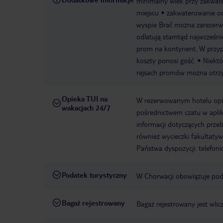
minimalny wiek przy zakwate
miejscu
zakwaterowanie od
wyspie Brač można zarezerwo
odlatują stamtąd najwcześni
prom na kontynent. W przypa
koszty ponosi gość.
Niektó
rejsach promów można otrz
Opieka TUI na
W rezerwowanym hotelu opiek
wakacjach 24/7
pośrednictwem czatu w aplik
informacji dotyczących prze
również wycieczki fakultaty
Państwa dyspozycji: telefon
Podatek turystyczny
W Chorwacji obowiązuje poda
Bagaż rejestrowany
Bagaż rejestrowany jest wlic