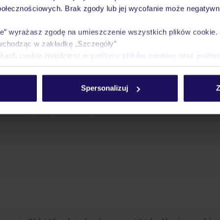
połecznościowych. Brak zgody lub jej wycofanie może negatywni
outdoor pool": kryty, zewnętrzny, ze słodką wodą, podgrzewany: październ
ole: w cenie
ręczniki: za opłatą
ie” wyrażasz zgodę na umieszczenie wszystkich plików cookie
wchodząc w zakładkę „Szczegóły”
ikach cookie znajdziesz w
polityce plików cookies
oraz
polity
pa „Zabiegi spa”: od 16 lat, w zależności od sezonu
Masaże
atments": 16+
masaże
Spersonalizuj
Z
taras na dachu, taras
Wi-Fi, w całym hotelu: w cenie
pralnia: za
ci od dostępności), niestrzeżony: ok. 4 €/dzień