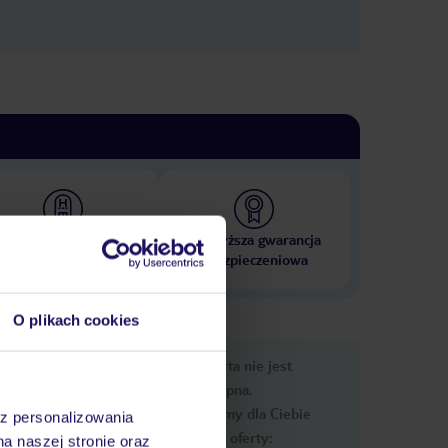
 000 hoteli w ponad 50
Najwyższa gwarancja
krajach
ubezpieczeniowa
O plikach cookies
nformacje
Ups, ta oferta nie jest
dostępna.
Przygotowaliśmy dla Ciebie
az personalizowania
podobne oferty:
na naszej stronie oraz