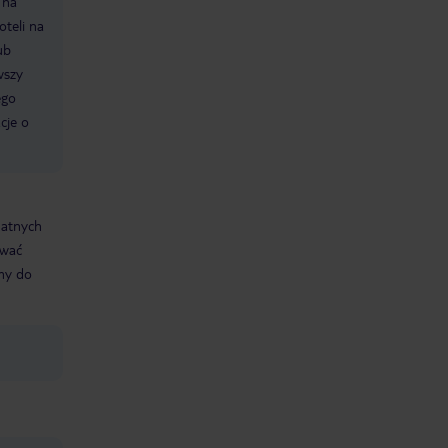
 na
oteli na
ub
wszy
ego
cje o
datnych
ować
śmy do