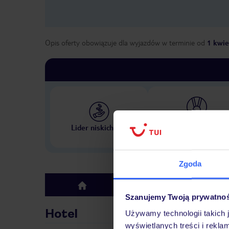
Opis oferty obowiązuje dla wyjazdów w terminie
od
1 kwie
Największe biuro podr
Lider niskich cen
w Polsce
Zgoda
Hotel
top
Szanujemy Twoją prywatno
Hotel
Używamy technologii takich 
wyświetlanych treści i rekla