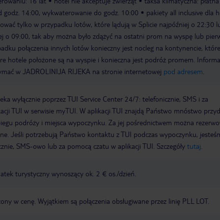
rowaniu: 16 lat
hotel nie akceptuje zwierząt
taksa klimatyczna: płatna
 godz. 14:00, wykwaterowanie do godz. 10:00
pakiety all inclusive dla h
wać tylko w przypadku lotów, które lądują w Splicie najpóźniej o 22:30 l
ej o 09:00, tak aby można było zdążyć na ostatni prom na wyspę lub pier
dku połączenia innych lotów konieczny jest nocleg na kontynencie, któr
re hotele położone są na wyspie i konieczna jest podróż promem. Informa
ymać w JADROLINIJA RIJEKA na stronie internetowej
pod adresem
.
a wyłącznie poprzez TUI Service Center 24/7: telefonicznie, SMS i za
acji TUI w serwisie myTUI. W aplikacji TUI znajdą Państwo mnóstwo przy
biegu podróży i miejsca wypoczynku. Za jej pośrednictwem można rezerw
wne. Jeśli potrzebują Państwo kontaktu z TUI podczas wypoczynku, jeste
icznie, SMS-owo lub za pomocą czatu w aplikacji TUI. Szczegóły
tutaj
.
tek turystyczny wynoszący ok. 2 € os./dzień.
zony w cenę. Wyjątkiem są połączenia obsługiwane przez linię PLL LOT.