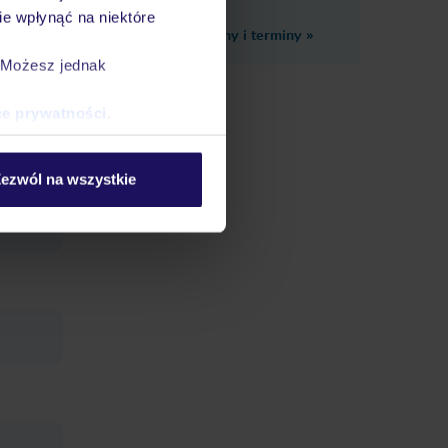
e wpłynąć na niektóre
Zobacz inne ceny i terminy
»
ik -
. Możesz jednak
ce prywatności
.
ezwól na wszystkie