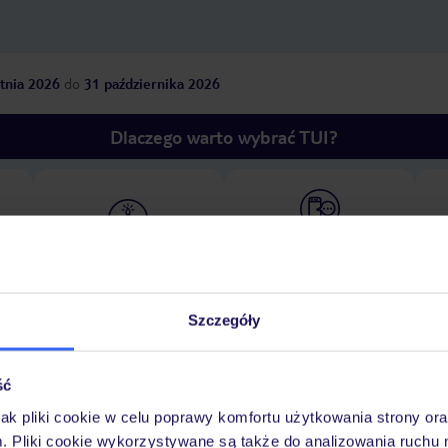
tnia 2026
do
31 października 2026
Dlaczego warto wybrać TUI?
óży
Tylko u nas opieka na
10
30 lat w Polsce
wakacjach 24/7
Szczegóły
Pokoje
Wyżywienie
Atrakcje
Ważne i
ść
jak pliki cookie w celu poprawy komfortu użytkowania strony or
m. Pliki cookie wykorzystywane są także do analizowania ruchu 